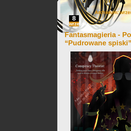
Archiwum: wrzes
8
września
Fantasmagieria - Po
“Pudrowane spiski