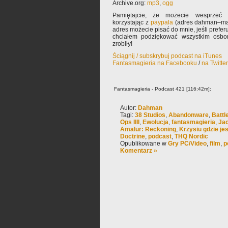
Archive.org:
mp3
,
ogg
Pamiętajcie, że możecie wesprzeć 
korzystając z
paypala
(adres dahman–mał
adres możecie pisać do mnie, jeśli prefe
chciałem podziękować wszystkim osbom
zrobiły!
Ściągnij / subskrybuj podcast na iTunes
Fantasmagieria na Facebooku
/
na Twitte
Fantasmagieria - Podcast 421 [116:42m]:
Autor:
Dahman
Tagi:
38 Studios
,
Abandonware
,
Battle
Ops IIII
,
Ewolucja
,
fantasmagieria
,
Ja
Amalur: Reckoning
,
Krzysiu gdzie je
Doctrine
,
podcast
,
THQ Nordic
Opublikowane w
Gry PC/Video
,
film
,
p
Komentarz »