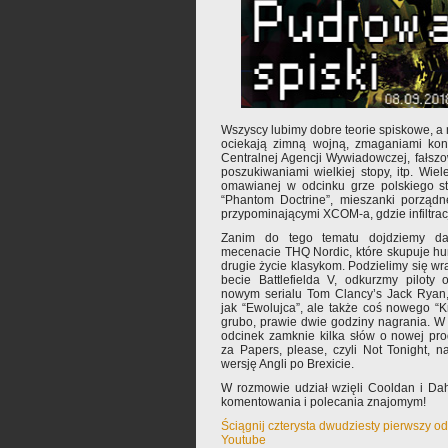
Wszyscy lubimy dobre teorie spiskowe, a n
ociekają zimną wojną, zmaganiami kont
Centralnej Agencji Wywiadowczej, fałsz
poszukiwaniami wielkiej stopy, itp. Wie
omawianej w odcinku grze polskiego st
“Phantom Doctrine”, mieszanki porządn
przypominającymi XCOM-a, gdzie infiltracj
Zanim do tego tematu dojdziemy d
mecenacie THQ Nordic, które skupuje hur
drugie życie klasykom. Podzielimy się wr
becie Battlefielda V, odkurzmy piloty
nowym serialu Tom Clancy’s Jack Ryan,
jak “Ewolujca”, ale także coś nowego “Kr
grubo, prawie dwie godziny nagrania. W 
odcinek zamknie kilka słów o nowej pro
za Papers, please, czyli Not Tonight, n
wersję Angli po Brexicie.
W rozmowie udział wzięli Cooldan i Da
komentowania i polecania znajomym!
Ściągnij czterysta dwudziesty pierwszy o
Youtube