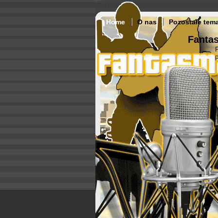
Home
O nas
Pozostałe tem
Fantas
p