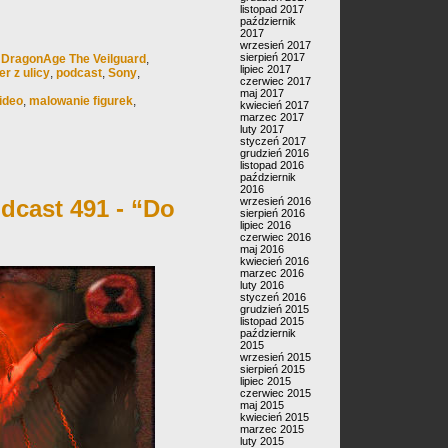
listopad 2017
październik
2017
wrzesień 2017
sierpień 2017
,
DragonAge The Veilguard
,
lipiec 2017
er z ulicy
,
podcast
,
Sony
,
czerwiec 2017
maj 2017
ideo
,
malowanie figurek
,
kwiecień 2017
marzec 2017
luty 2017
styczeń 2017
grudzień 2016
listopad 2016
październik
2016
dcast 491 - “Do
wrzesień 2016
sierpień 2016
lipiec 2016
czerwiec 2016
maj 2016
kwiecień 2016
marzec 2016
luty 2016
styczeń 2016
grudzień 2015
listopad 2015
październik
2015
wrzesień 2015
sierpień 2015
lipiec 2015
czerwiec 2015
maj 2015
kwiecień 2015
marzec 2015
luty 2015