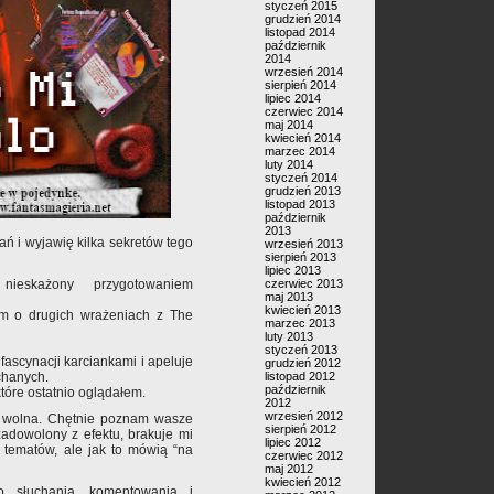
styczeń 2015
grudzień 2014
listopad 2014
październik
2014
wrzesień 2014
sierpień 2014
lipiec 2014
czerwiec 2014
maj 2014
kwiecień 2014
marzec 2014
luty 2014
styczeń 2014
grudzień 2013
listopad 2013
październik
2013
ń i wyjawię kilka sekretów tego
wrzesień 2013
sierpień 2013
lipiec 2013
nieskażony przygotowaniem
czerwiec 2013
maj 2013
kwiecień 2013
m o drugich wrażeniach z The
marzec 2013
luty 2013
styczeń 2013
fascynacji karciankami i apeluje
grudzień 2012
chanych.
listopad 2012
październik
które ostatnio oglądałem.
2012
wrzesień 2012
oga wolna. Chętnie poznam wasze
sierpień 2012
zadowolony z efektu, brakuje mi
lipiec 2012
 tematów, ale jak to mówią “na
czerwiec 2012
maj 2012
kwiecień 2012
 słuchania, komentowania i