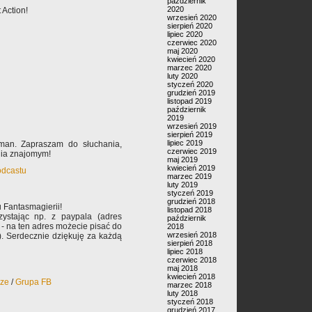
październik
2020
 Action!
wrzesień 2020
sierpień 2020
lipiec 2020
czerwiec 2020
maj 2020
kwiecień 2020
marzec 2020
luty 2020
styczeń 2020
grudzień 2019
listopad 2019
październik
2019
wrzesień 2019
sierpień 2019
lipiec 2019
man. Zapraszam do słuchania,
czerwiec 2019
nia znajomym!
maj 2019
kwiecień 2019
odcastu
marzec 2019
luty 2019
styczeń 2019
grudzień 2018
 Fantasmagierii!
listopad 2018
ystając np. z paypala (adres
październik
- na ten adres możecie pisać do
2018
wrzesień 2018
). Serdecznie dziękuję za każdą
sierpień 2018
lipiec 2018
czerwiec 2018
maj 2018
kwiecień 2018
rze
/
Grupa FB
marzec 2018
luty 2018
styczeń 2018
grudzień 2017