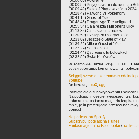
(00:00:00) Powitanie
(00:00:59) Przygotowania do tudnieju Bolt
(00:09:42) State of Play z września 2024
(00:28:42) Palworld vs Pokemony
(00:44:16) Ghost of Yōtei
(00:48:46) DragonAge The Veilguard
(00:55:54) Cała reszta i Milioner z ulicy
(01:13:32) Czeluście internetów
(01:30:50) Dzisiejsza rzeczywistość
(01:33:02) Jeszcze o State of Play
(01:36:26) Miło o Ghost of Yōtei
(01:37:24) Saga Ubisoftu
(02:24:44) Dygresja o futbolówkach
(02:32:59) Świat Ka-Owców.
W rozmowie udział wzięli Jules i Dah
subskrybowania, komentowania i poleca
Ściągnij sześćset siedemnasty odcinek p
Youtube
Archive.org:
mp3
,
ogg
Pamiętajcie o subskrybowaniu i polecaniu
Najpodcast możecie wesprzeć też korz
dahman małpa fantasmagieria kropka net 
mnie, jeśli preferujecie przelew bankowy
pomoc!
Najpodcast na Spotify
Subskrybuj podcast na iTunes
Fantasmagieria na Facebooku
/
na Twitte