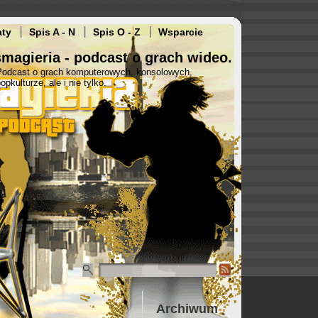
aty
Spis A - N
Spis O - Z
Wsparcie
magieria - podcast o grach wideo.
Podcast o grach komputerowych, konsolowych,
opkulturze, ale i nie tylko.
Archiwum