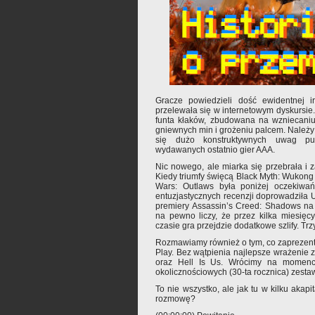
Gracze powiedzieli dość ewidentnej iry
przelewała się w internetowym dyskursie.
funta kłaków, zbudowana na wzniecaniu
gniewnych min i grożeniu palcem. Należy 
się dużo konstruktywnych uwag pun
wydawanych ostatnio gier AAA.
Nic nowego, ale miarka się przebrała i z
Kiedy triumfy święcą Black Myth: Wukong 
Wars: Outlaws była poniżej oczekiwań
entuzjastycznych recenzji doprowadziła U
premiery Assassin’s Creed: Shadows na
na pewno liczy, że przez kilka miesięc
czasie gra przejdzie dodatkowe szlify. Tr
Rozmawiamy również o tym, co zaprezent
Play. Bez wątpienia najlepsze wrażenie z
oraz Hell Is Us. Wrócimy na momenci
okolicznościowych (30-ta rocznica) zesta
To nie wszystko, ale jak tu w kilku akap
rozmowę?