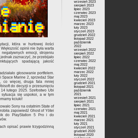
wrzesień 2023
sierpień 2023
lipiec 2023
czerwiec 2023
maj 2023
kwiecień 2023
marzec 2023
luty 2023
styczeń 2023
grudzień 2022
listopad 2022
październik
tacji, która w hurtowej ilości
2022
 Większość opinii nie była warta
wrzesień 2022
 negatywnych emocji, strojeniu
sierpień 2022
jednak zaznaczyć, że przebijało
lipiec 2022
czerwiec 2022
ktujących spadającą jakość
maj 2022
kwiecień 2022
marzec 2022
adziałało głosowanie portfelem.
luty 2022
i Space Marine 2, sprzedaż Star
styczeń 2022
, co więcej, druga fala mniej
grudzień 2021
bisoft do decyzji o przesunięciu
listopad 2021
 14 lutego 2025. Szefostwo Ubi
październik
2021
y sytuacja się uspokoi, a w tym
wrzesień 2021
zymamy kciuki!
sierpień 2021
lipiec 2021
owało Sony na ostatnim State of
czerwiec 2021
robiła zapowiedź Ghost of Yōtei
maj 2021
k do PlayStation 5 Pro i do
kwiecień 2021
wów.
marzec 2021
luty 2021
itach opisać prawie trzygodzinną
styczeń 2021
grudzień 2020
listopad 2020