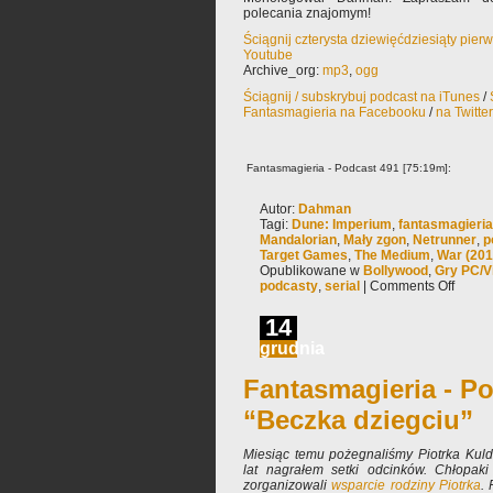
polecania znajomym!
Ściągnij czterysta dziewięćdziesiąty pie
Youtube
Archive_org:
mp3
,
ogg
Ściągnij / subskrybuj podcast na iTunes
/
Fantasmagieria na Facebooku
/
na Twitte
Fantasmagieria - Podcast 491 [75:19m]:
Autor:
Dahman
Tagi:
Dune: Imperium
,
fantasmagieria
Mandalorian
,
Mały zgon
,
Netrunner
,
p
Target Games
,
The Medium
,
War (201
Opublikowane w
Bollywood
,
Gry PC/V
podcasty
,
serial
|
Comments Off
14
grudnia
Fantasmagieria - Po
“Beczka dziegciu”
Miesiąc temu pożegnaliśmy Piotrka Kuld
lat nagrałem setki odcinków. Chłopaki
zorganizowali
wsparcie rodziny Piotrka
. 