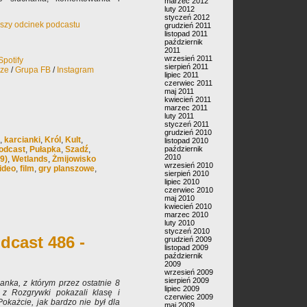
marzec 2012
luty 2012
styczeń 2012
rwszy odcinek podcastu
grudzień 2011
listopad 2011
październik
2011
wrzesień 2011
Spotify
sierpień 2011
rze
/
Grupa FB
/
Instagram
lipiec 2011
czerwiec 2011
maj 2011
kwiecień 2011
marzec 2011
luty 2011
styczeń 2011
grudzień 2010
,
karcianki
,
Król
,
Kult
,
listopad 2010
odcast
,
Pułapka
,
Szadź
,
październik
2010
9)
,
Wetlands
,
Żmijowisko
wrzesień 2010
ideo
,
film
,
gry planszowe
,
sierpień 2010
lipiec 2010
czerwiec 2010
maj 2010
kwiecień 2010
marzec 2010
luty 2010
styczeń 2010
dcast 486 -
grudzień 2009
listopad 2009
październik
2009
wrzesień 2009
sierpień 2009
anka, z którym przez ostatnie 8
lipiec 2009
 z Rozgrywki pokazali klasę i
czerwiec 2009
Pokażcie, jak bardzo nie był dla
maj 2009