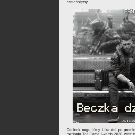
nas obojętny.
Odcinek nagraliśmy kilka dni po prem
rozdaniu The Game Awards 2020, więc t