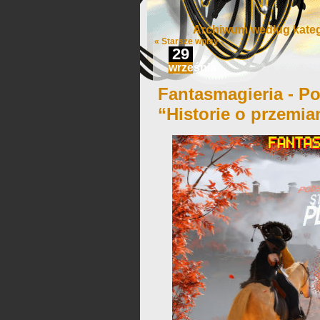
Archiwum według katego
« Starsze wpisy
29
września
Fantasmagieria - Po
“Historie o przemia