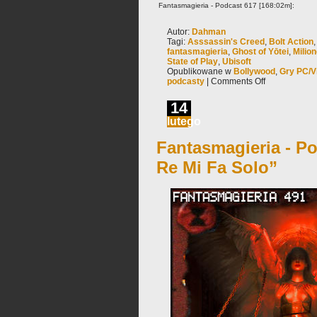
Fantasmagieria - Podcast 617 [168:02m]:
Autor:
Dahman
Tagi:
Asssassin's Creed
,
Bolt Action
fantasmagieria
,
Ghost of Yōtei
,
Milion
State of Play
,
Ubisoft
Opublikowane w
Bollywood
,
Gry PC/V
podcasty
|
Comments Off
14
lutego
Fantasmagieria - Po
Re Mi Fa Solo”