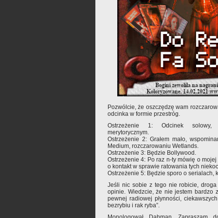
Pozwólcie, że oszczędzę wam rozczarowa
odcinka w formie przestróg.
Ostrzeżenie 1: Odcinek solowy, 
merytorycznym.
Ostrzeżenie 2: Grałem mało, wspomina
Medium, rozczarowaniu Wetlands.
Ostrzeżenie 3: Będzie Bollywood.
Ostrzeżenie 4: Po raz n-ty mówię o mojej 
o kontakt w sprawie ratowania tych nieko
Ostrzeżenie 5: Będzie sporo o serialach, 
Jeśli nic sobie z tego nie robicie, dr
opinie. Wiedzcie, że nie jestem bardzo 
pewnej radiowej płynności, ciekawszych
bezrybiu i rak ryba”.
Monologował Dahman. Zapraszam do