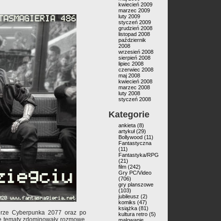
kwiecień 2009
marzec 2009
luty 2009
styczeń 2009
grudzień 2008
listopad 2008
październik
2008
wrzesień 2008
sierpień 2008
lipiec 2008
czerwiec 2008
maj 2008
kwiecień 2008
marzec 2008
luty 2008
styczeń 2008
Kategorie
ankieta
(8)
artykuł
(29)
Bollywood
(11)
Fantastyczna
(11)
Fantastyka/RPG
(21)
film
(242)
Gry PC/Video
(706)
gry planszowe
(103)
jubileusz
(2)
komiks
(47)
książka
(81)
ierze Cyberpunka 2077 oraz po
kultura retro
(5)
e tematy zdominowały rozmowę.
malowanie