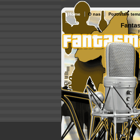
Home
O nas
Pozostałe tem
Fantas
p