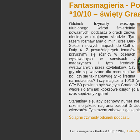
Fantasmagieria - Po
“10/10 – święty Gra
Odcinek trzynasty waszego
ulubionego, wśród śmiertelnie
poważnych, podcastu o grach znowu
niestety w okrojonym składzie. Tym
razem rozmawiamy o m.in. grze Dark
Sektor i nowych mapach do Call of
Duty 4. Z poważniejszych tematów
przyjrzymy się różnicy w ocenach
wystawianych w serwisach /
magazynach i tych średnich,
wystawianych przez czytelników. Czy
gry nie są tworzone dla recenzentów,
bo liczy się tak naprawdę tylko średnia
na metacritics? I czy magiczna 10/10 (w
GTA IV) powinna być świętym Graalem? 
whore i o tym jak xboksowe osiągnięcia
czas spędzony z grami.
Staraliśmy się, aby pechowy numer nie
razem o jakość nagrania zadbał Dr Judy
wieczorów. Tym razem zabawa z gałką nie
Ściągnij trzynasty odcinek podcastu
Fantasmagieria - Podcast 13 [57:29m]:
Hide Pla