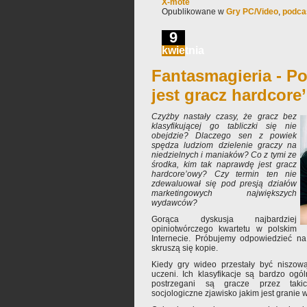
X-mote
Opublikowane w
Gry PC/Video
,
podca
9
kwietnia
Fantasmagieria - Po
jest gracz hardcor
Czyżby nastały czasy, że gracz bez
klasyfikującej go tabliczki się nie
obejdzie? Dlaczego sen z powiek
spędza ludziom dzielenie graczy na
niedzielnych i maniaków? Co z tymi ze
środka, kim tak naprawdę jest gracz
hardcore’owy? Czy termin ten nie
zdewaluował się pod presją działów
marketingowych największych
wydawców?
Gorąca dyskusja najbardziej
opiniotwórczego kwartetu w polskim
Internecie. Próbujemy odpowiedzieć na 
skruszą się kopie.
Kiedy gry wideo przestały być niszową
uczeni. Ich klasyfikacje są bardzo ogó
postrzegani są gracze przez taki
socjologiczne zjawisko jakim jest granie