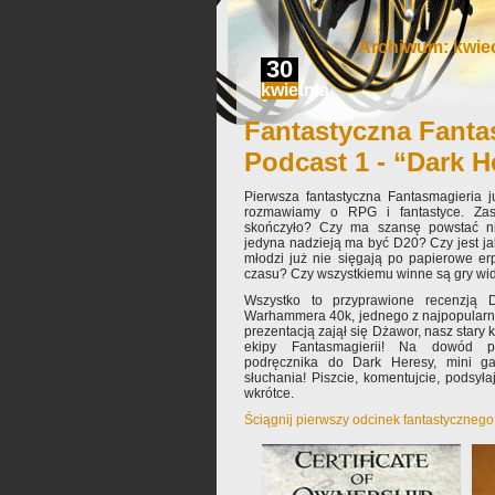
Archiwum: kwiec
30
kwietnia
Fantastyczna Fanta
Podcast 1 - “Dark H
Pierwsza fantastyczna Fantasmagieria 
rozmawiamy o RPG i fantastyce. Za
skończyło? Czy ma szansę powstać ni
jedyna nadzieją ma być D20? Czy jest jak
młodzi już nie sięgają po papierowe er
czasu? Czy wszystkiemu winne są gry wi
Wszystko to przyprawione recenzją
Warhammera 40k, jednego z najpopularni
prezentacją zajął się Dżawor, nasz stary 
ekipy Fantasmagierii! Na dowód po
podręcznika do Dark Heresy, mini ga
słuchania! Piszcie, komentujcie, podsyła
wkrótce.
Ściągnij pierwszy odcinek fantastyczneg