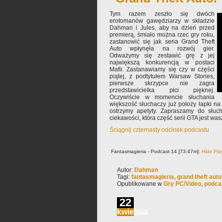
Tym razem zeszło się dwóch
erotomanów gawędziarzy w składzie
Dahman i Jules, aby na dzień przed
premierą, śmiało można rzec gry roku,
zastanowić się jak seria Grand Theft
Auto wpłynęła na rozwój gier.
Odważymy się zestawić grę z jej
największą konkurencją w postaci
Mafii. Zastanawiamy się czy w części
piątej, z podtytułem Warsaw Stories,
pierwsze skrzypce nie zagra
przedstawicielka płci pięknej.
Oczywiście w momencie słuchania
większość słuchaczy już położy łapki na
ostrzymy apetyty. Zapraszamy do słuc
ciekawości, która część serii GTA jest w
Ściągnij czternasty odcinek podcastu
Fantasmagieria - Podcast 14 [73:47m]:
Hide Pla
Autor:
Dahman
Tagi:
fantasmagieria
,
grand theft auto
Opublikowane w
Gry PC/Video
,
podca
22
kwietnia