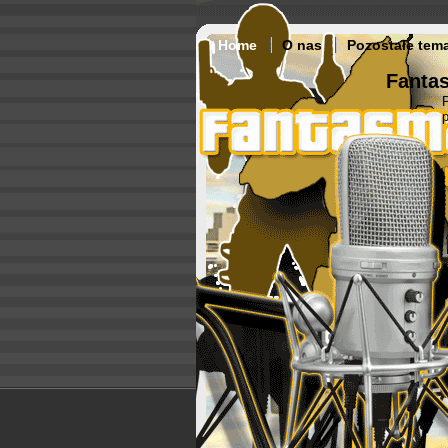
Home
O nas
Pozostałe tem
Fantas
p