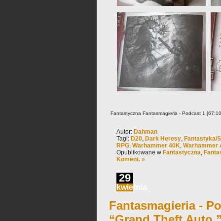
Fantastyczna Fantasmagieria - Podcast 1 [67:1
Autor:
Dahman
Tagi:
D20
,
Dark Heresy
,
Fantastyka/
RPG
,
Warhammer 40K
,
Warhammer A
Opublikowane w
Fantastyczna
,
Fanta
Koment. »
29
kwietnia
Fantasmagieria - Po
“Grand Theft Auto.