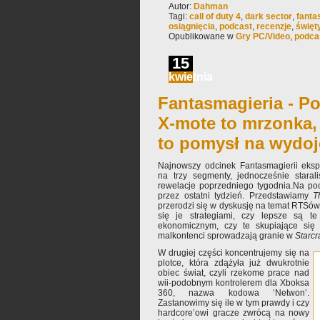
Autor:
Dahman
Tagi:
call of duty 4
,
dark sector
,
fanta
osiągnięcia
,
podcast
,
recenzje
,
święt
Opublikowane w
Gry PC/Video
,
podca
15
kwietnia
Fantasmagieria - Po
X-mote to mrzonka,
to pomysł na wydoj
Najnowszy odcinek Fantasmagierii eksp
na trzy segmenty, jednocześnie stara
rewelacje poprzedniego tygodnia.Na po
przez ostatni tydzień. Przedstawiamy
T
przerodzi się w dyskusję na temat RTSó
się je strategiami, czy lepsze są t
ekonomicznym, czy te skupiające się 
malkontenci sprowadzają granie w
Starcra
W drugiej części koncentrujemy się na
plotce, która zdążyła już dwukrotnie
obiec świat, czyli rzekome prace nad
wii-podobnym kontrolerem dla Xboksa
360, nazwa kodowa ‘Netwon’.
Zastanowimy się ile w tym prawdy i czy
hardcore’owi gracze zwrócą na nowy