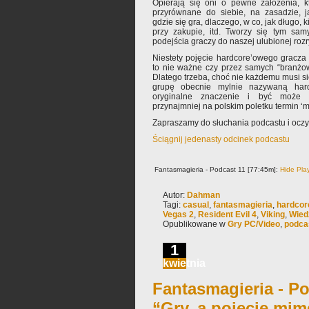
Opierają się oni o pewne założenia, 
przyrównane do siebie, na zasadzie, ja
gdzie się gra, dlaczego, w co, jak długo, 
przy zakupie, itd. Tworzy się tym sa
podejścia graczy do naszej ulubionej rozr
Niestety pojęcie hardcore’owego gracz
to nie ważne czy przez samych “branżo
Dlatego trzeba, choć nie każdemu musi s
grupę obecnie mylnie nazywaną hard-
oryginalne znaczenie i być może w
przynajmniej na polskim poletku termin ‘mi
Zapraszamy do słuchania podcastu i ocz
Ściągnij jedenasty odcinek podcastu
Fantasmagieria - Podcast 11 [77:45m]:
Hide Pla
Autor:
Dahman
Tagi:
casual
,
fantasmagieria
,
hardcor
Vegas 2
,
Resident Evil 4
,
Viking
,
Wied
Opublikowane w
Gry PC/Video
,
podca
1
kwietnia
Fantasmagieria - Po
“Gry, a pojęcie mim