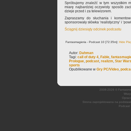
Spróbujemy znaleźć w tym wszystkim mie
miarę najbardziej oczywisty sposób zac
dzieje przed i za telewizorem.
Zapraszamy do słuchania i komentowa
sponsorowały słówka ‘realistyczny’ i ‘pow
Ściągnij dziesiąty odcinek podcastu
Fantasmagieria - Podcast 10 [72:35m]:
Hide Pla
Autor:
Dahman
Tagi:
call of duty 4
,
Fable
,
fantasmagie
Prologue
,
podcast
,
realizm
,
Star War
sports
Opublikowane w
Gry PC/Video
,
podca
2008-2026 © Fantasmagi
Wszys
Opraco
Strona zaprojektowana na podsta
Podcast