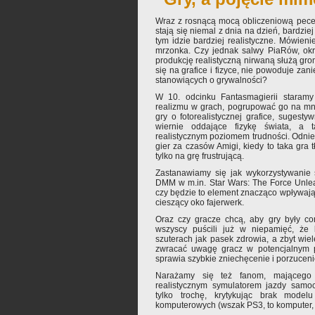
Wraz z rosnącą mocą obliczeniową pece
stają się niemal z dnia na dzień, bardzie
tym idzie bardziej realistyczne. Mówieni
mrzonka. Czy jednak salwy PiaRów, ok
produkcję realistyczną nirwaną służą gr
się na grafice i fizyce, nie powoduje za
stanowiących o grywalności?
W 10. odcinku Fantasmagierii staramy
realizmu w grach, pogrupować go na mn
gry o fotorealistycznej grafice, sugesty
wiernie oddające fizykę świata, a 
realistycznym poziomem trudności. Odnies
gier za czasów Amigi, kiedy to taka gra 
tylko na grę frustrującą.
Zastanawiamy się jak wykorzystywanie 
DMM w m.in. Star Wars: The Force Unlea
czy będzie to element znacząco wpływając
cieszący oko fajerwerk.
Oraz czy gracze chcą, aby gry były cor
wszyscy puścili już w niepamięć, że k
szuterach jak pasek zdrowia, a zbyt wie
zwracać uwagę gracz w potencjalnym 
sprawia szybkie zniechęcenie i porzucenie
Narażamy się też fanom, mającego 
realistycznym symulatorem jazdy samo
tylko trochę, krytykując brak model
komputerowych (wszak PS3, to komputer,