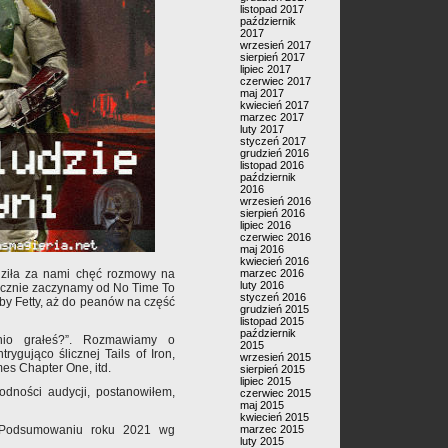
listopad 2017
październik
2017
wrzesień 2017
sierpień 2017
lipiec 2017
czerwiec 2017
maj 2017
kwiecień 2017
marzec 2017
luty 2017
styczeń 2017
grudzień 2016
listopad 2016
październik
2016
wrzesień 2016
sierpień 2016
lipiec 2016
czerwiec 2016
maj 2016
kwiecień 2016
odziła za nami chęć rozmowy na
marzec 2016
luty 2016
ycznie zaczynamy od No Time To
styczeń 2016
oby Fetty, aż do peanów na część
grudzień 2015
listopad 2015
październik
nio grałeś?”. Rozmawiamy o
2015
ygująco ślicznej Tails of Iron,
wrzesień 2015
es Chapter One, itd.
sierpień 2015
lipiec 2015
odności audycji, postanowiłem,
czerwiec 2015
maj 2015
kwiecień 2015
o Podsumowaniu roku 2021 wg
marzec 2015
luty 2015