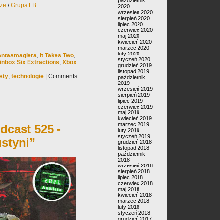
październik
rze
/
Grupa FB
2020
wrzesień 2020
sierpień 2020
lipiec 2020
czerwiec 2020
maj 2020
kwiecień 2020
marzec 2020
luty 2020
antasmagiera
,
It Takes Two
,
styczeń 2020
inbox Six Extractions
,
Xbox
grudzień 2019
listopad 2019
sty
,
technologie
|
Comments
październik
2019
wrzesień 2019
sierpień 2019
lipiec 2019
czerwiec 2019
maj 2019
kwiecień 2019
marzec 2019
dcast 525 -
luty 2019
styczeń 2019
ustyni”
grudzień 2018
listopad 2018
październik
2018
wrzesień 2018
sierpień 2018
lipiec 2018
czerwiec 2018
maj 2018
kwiecień 2018
marzec 2018
luty 2018
styczeń 2018
grudzień 2017