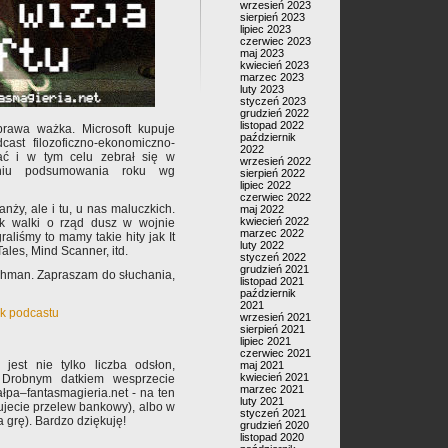
wrzesień 2023
sierpień 2023
lipiec 2023
czerwiec 2023
maj 2023
kwiecień 2023
marzec 2023
luty 2023
styczeń 2023
grudzień 2022
listopad 2022
rawa ważka. Microsoft kupuje
październik
cast filozoficzno-ekonomiczno-
2022
ać i w tym celu zebrał się w
wrzesień 2022
edniu podsumowania roku wg
sierpień 2022
lipiec 2022
czerwiec 2022
anży, ale i tu, u nas maluczkich.
maj 2022
kwiecień 2022
k walki o rząd dusz w wojnie
marzec 2022
raliśmy to mamy takie hity jak It
luty 2022
ales, Mind Scanner, itd.
styczeń 2022
grudzień 2021
Dahman. Zapraszam do słuchania,
listopad 2021
październik
2021
ek podcastu
wrzesień 2021
sierpień 2021
lipiec 2021
czerwiec 2021
 jest nie tylko liczba odsłon,
maj 2021
kwiecień 2021
 Drobnym datkiem wesprzecie
marzec 2021
pa–fantasmagieria.net - na ten
luty 2021
rujecie przelew bankowy), albo w
styczeń 2021
 grę). Bardzo dziękuję!
grudzień 2020
listopad 2020