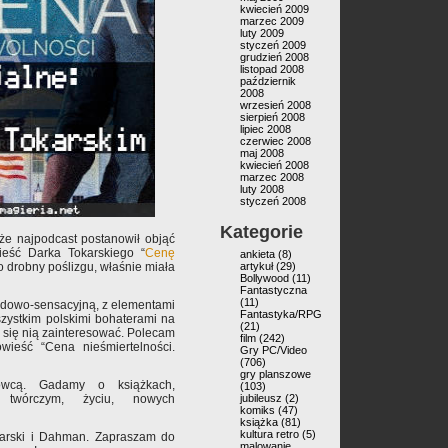
kwiecień 2009
marzec 2009
luty 2009
styczeń 2009
grudzień 2008
listopad 2008
październik
2008
wrzesień 2008
sierpień 2008
lipiec 2008
czerwiec 2008
maj 2008
kwiecień 2008
marzec 2008
luty 2008
styczeń 2008
Kategorie
że najpodcast postanowił objąć
eść Darka Tokarskiego “
Cenę
ankieta
(8)
po drobny poślizgu, właśnie miała
artykuł
(29)
Bollywood
(11)
Fantastyczna
(11)
godowo-sensacyjną, z elementami
Fantastyka/RPG
 wszystkim polskimi bohaterami na
(21)
 się nią zainteresować. Polecam
film
(242)
wieść “Cena nieśmiertelności.
Gry PC/Video
(706)
gry planszowe
ówcą. Gadamy o książkach,
(103)
ie twórczym, życiu, nowych
jubileusz
(2)
komiks
(47)
książka
(81)
kultura retro
(5)
karski i Dahman. Zapraszam do
malowanie