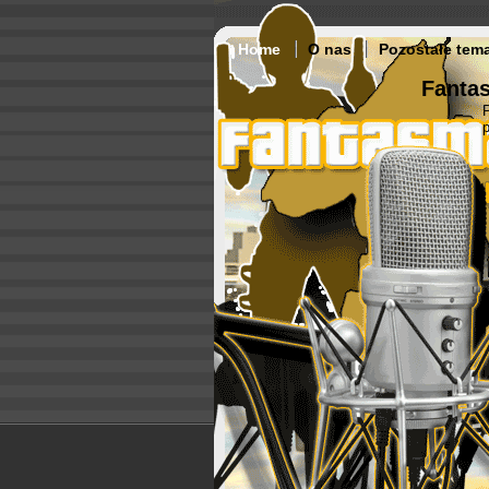
Home
O nas
Pozostałe tem
Fantas
p