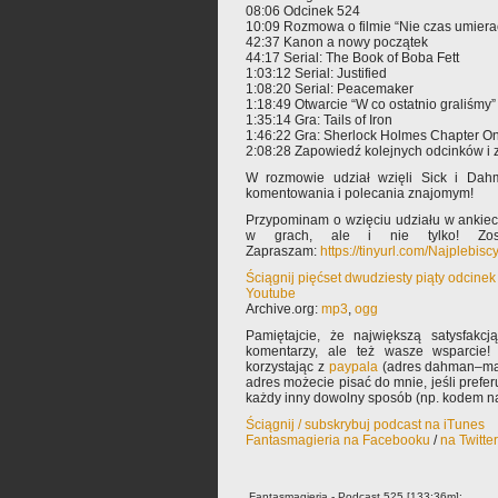
08:06 Odcinek 524
10:09 Rozmowa o filmie “Nie czas umiera
42:37 Kanon a nowy początek
44:17 Serial: The Book of Boba Fett
1:03:12 Serial: Justified
1:08:20 Serial: Peacemaker
1:18:49 Otwarcie “W co ostatnio graliśmy”
1:35:14 Gra: Tails of Iron
1:46:22 Gra: Sherlock Holmes Chapter O
2:08:28 Zapowiedź kolejnych odcinków i
W rozmowie udział wzięli Sick i Dah
komentowania i polecania znajomym!
Przypominam o wzięciu udziału w ankie
w grach, ale i nie tylko! Zost
Zapraszam:
https://tinyurl.com/Najplebisc
Ściągnij pięćset dwudziesty piąty odcine
Youtube
Archive.org:
mp3
,
ogg
Pamiętajcie, że największą satysfakcją
komentarzy, ale też wasze wsparcie!
korzystając z
paypala
(adres dahman–mał
adres możecie pisać do mnie, jeśli prefe
każdy inny dowolny sposób (np. kodem na
Ściągnij / subskrybuj podcast na iTunes
Fantasmagieria na Facebooku
/
na Twitte
Fantasmagieria - Podcast 525 [133:36m]: