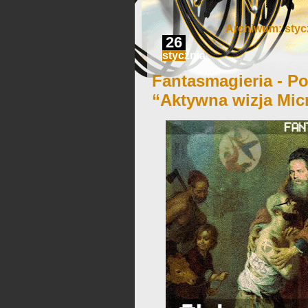
Archiwum: styc
26
stycznia
Fantasmagieria - Po
“Aktywna wizja Mic