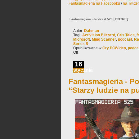
Fantasmagieria na Facebooku
/
na Twitte
Fantasmagieria - Podcast 526 [123:39m]:
Autor:
Dahman
Tagi:
Activision Blizzard
,
Cris Tales
,
f
Microsoft
,
Mind Scanner
,
podcast
,
Ra
Series S
Opublikowane w
Gry PC/Video
,
podca
Off
16
stycznia
Fantasmagieria - Po
“Starzy ludzie na p