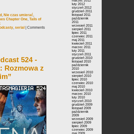
marzec 2012
luty 2012
styczeń 2012
grudzień 2011
ed
,
Nie czas umierać
,
listopad 2011
październik
mes Chapter One
,
Tails of
2011
k
wrzesień 2011
odcasty
,
serial
|
Comments
sierpień 2011
lipiec 2011
czerwiec 2011
maj 2011
kwiecień 2011
marzec 2011
luty 2011
styczeń 2011
dcast 524 -
grudzień 2010
listopad 2010
październik
e: Rozmowa z
2010
wrzesień 2010
kim”
sierpień 2010
lipiec 2010
czerwiec 2010
maj 2010
kwiecień 2010
marzec 2010
luty 2010
styczeń 2010
grudzień 2009
listopad 2009
październik
2009
wrzesień 2009
sierpień 2009
lipiec 2009
czerwiec 2009
maj 2009