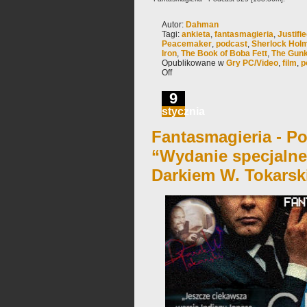
Autor:
Dahman
Tagi:
ankieta
,
fantasmagieria
,
Justifi
Peacemaker
,
podcast
,
Sherlock Hol
Iron
,
The Book of Boba Fett
,
The Gun
Opublikowane w
Gry PC/Video
,
film
,
p
Off
9
stycznia
Fantasmagieria - Po
“Wydanie specjaln
Darkiem W. Tokars