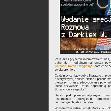
Parę miesięcy temu informowałem was, 
patronatem medialnym najnowszą powi
wolności. Kamień węgielny
“, która choć 
swoją premierę.
Czytelnicy ceniący dobrą literaturę przy
historycznymi, political fiction i przede
pierwszym planie, zdecydowanie powinni
także oczywiście Darka poprzednią po
Bursztynowa zagadka”.
Darek jest przesympatycznym rozm
inspiracjach, początkach, proces
technologiach, ale i nie tylko.
W rozmowie udział wzięli Darek W. To