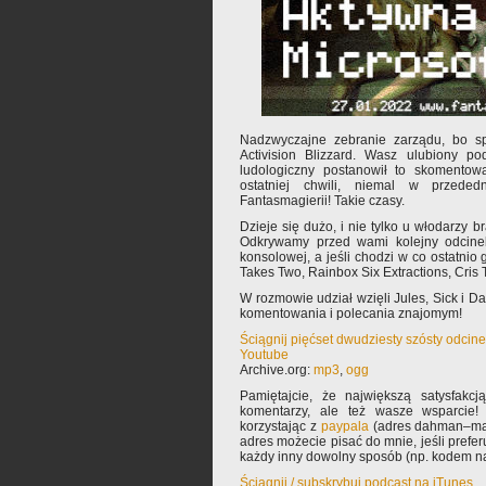
Nadzwyczajne zebranie zarządu, bo sp
Activision Blizzard. Wasz ulubiony pod
ludologiczny postanowił to skomentow
ostatniej chwili, niemal w przed
Fantasmagierii! Takie czasy.
Dzieje się dużo, i nie tylko u włodarzy br
Odkrywamy przed wami kolejny odcine
konsolowej, a jeśli chodzi w co ostatnio g
Takes Two, Rainbox Six Extractions, Cris T
W rozmowie udział wzięli Jules, Sick i 
komentowania i polecania znajomym!
Ściągnij pięćset dwudziesty szósty odcin
Youtube
Archive.org:
mp3
,
ogg
Pamiętajcie, że największą satysfakcją
komentarzy, ale też wasze wsparcie!
korzystając z
paypala
(adres dahman–mał
adres możecie pisać do mnie, jeśli prefe
każdy inny dowolny sposób (np. kodem na
Ściągnij / subskrybuj podcast na iTunes