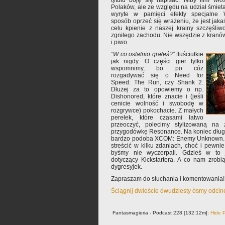
tytułu boję się napisać. Niby film wł
Polaków, ale ze względu na udział śmiet
wyryte w pamięci efekty specjalne
sposób oprzeć się wrażeniu, że jest jaka
celu kpienie z naszej krainy szczęśliw
zgniłego zachodu. Nie wszędzie z kranów
i piwo.
“W co ostatnio grałeś?”
tłuściutkie
jak nigdy. O części gier tylko
wspomnimy, bo po cóż
rozgadywać się o Need for
Speed: The Run, czy Shank 2.
Dłużej za to opowiemy o np.
Dishonored, które znacie i (jeśli
cenicie wolność i swobodę w
rozgrywce) pokochacie. Z małych
perełek, które czasami łatwo
przeoczyć, polecimy stylizowaną na z
przygodówkę Resonance. Na koniec długo
bardzo podoba XCOM: Enemy Unknown. T
streścić w kilku zdaniach, choć i pewnie
byśmy nie wyczerpali. Gdzieś w to 
dotyczący Kickstartera. A co nam zrobi
dygresyjek.
Zapraszam do słuchania i komentowania!
Ściągnij dwieście dwudziesty ósmy odcin
Fantasmagieria - Podcast 228 [132:12m]:
Hide P