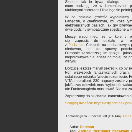
Slender, tak to bywa, dlatego
mam nadzieję, że w komentarzach po
ulubionymi horrorami i lista będzie pełnie
W co ostatnio grałeś?
wypełniamy 
Łabędziu, o Zhańbionym, itd. Poza t
elektronicznych pasjach, jak gry bitew
dwie godziny sympatycznie spędzone w wi
Muszę wspomnieć, że to kolejny o
się zaprosić do udziału w r
z
Padcastu
. Chłopaki na podcastowym 
niedawna, ale do sprawy podchod
Okropnie zazdroszczę im sprzętu, jakoś
nieporownywalnie lepsza od mojej, że 
wstydu.
Dorzucę jeszcze małym sekrecik, co by si
tych wszystkich fantastycznych grach,
ostatniego odcinka (wiecie rozumiecie, Fo
VITA Liberation). 230 nagrany został 
jakiś czas człowiek musi wyjechać, wakac
ale Fantasmagieria musi trwać. Nie ma za
Zapraszamy do słuchania, komentowania 
Ściągnij dwieście trzydziesty odcinek pod
Fantasmagieria - Podcast 230 [116:44m]:
Hide P
Autor:
Dahman
Tagi:
Android: Netrunner
,
bitewniaki
,