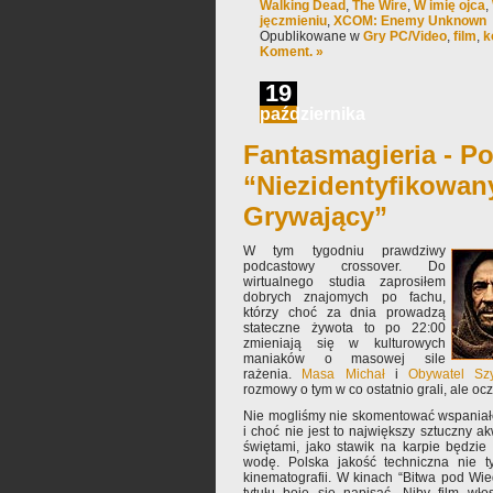
Walking Dead
,
The Wire
,
W imię ojca
,
jęczmieniu
,
XCOM: Enemy Unknown
Opublikowane w
Gry PC/Video
,
film
,
k
Koment. »
19
października
Fantasmagieria - Po
“Niezidentyfikowan
Grywający”
W tym tygodniu prawdziwy
podcastowy crossover. Do
wirtualnego studia zaprosiłem
dobrych znajomych po fachu,
którzy choć za dnia prowadzą
stateczne żywota to po 22:00
zmieniają się w kulturowych
maniaków o masowej sile
rażenia.
Masa Michał
i
Obywatel Sz
rozmowy o tym w co ostatnio grali, ale ocz
Nie mogliśmy nie skomentować wspania
i choć nie jest to największy sztuczny a
świętami, jako stawik na karpie będzie
wodę. Polska jakość techniczna nie ty
kinematografii. W kinach “Bitwa pod Wied