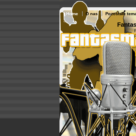
Home
O nas
Pozostałe tem
Fantas
p