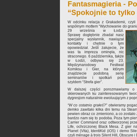
Fantasmagieria - Po
“Spokojnie to tylko
W odcinku relacja z Grakademii, czyli
wspólnym mottem “Wychowanie do grania 
29 września w Łodzi.
Sprawę dogłębnie zbadał nasz
specjalny wysłannik, nawiązał
kontakty i chętnie o tym
opowiedział. Jeśli żałujecie, że
was ta impreza ominęła, nic
straconego. 6 października, także
w Łodzi, odbywa się 23.
Międzynarodowy Festiwal
Komiksu i Gier, na którym
znajdziecie podobną serię
seminariów i spotkań pod
szyldem “Strefa gier”.
W dalszej części porozmawiamy o e
skierowanych ku zainteresowanym twor
dygresjom naturalnie ewoluującym z pop
“W co ostatnio grałeś?”
otwieramy pogad
demko zawitało kilka dni temu na Steam
pewien obraz co zmieniono, a co zostało z
bardzo nam się to podoba. Poza tym pie
Carrier Command oraz odtworzonej przez
Life, ochrzczonej Black Mesa. Z gier n
Planet (Vita), IdentiKid (iOS) i demo Sil
czyli ménage à trois Silent Hill, Obscure i 