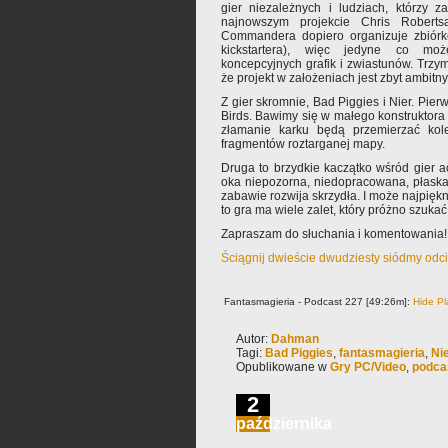
gier niezależnych i ludziach, którzy 
najnowszym projekcie Chris Robert
Commandera dopiero organizuje zbiórk
kickstartera), więc jedyne co m
koncepcyjnych grafik i zwiastunów. Trzy
że projekt w założeniach jest zbyt ambitn
Z gier skromnie, Bad Piggies i Nier. Pier
Birds. Bawimy się w małego konstruktora 
złamanie karku będą przemierzać kol
fragmentów roztarganej mapy.
Druga to brzydkie kaczątko wśród gier a
oka niepozorna, niedopracowana, płaska,
zabawie rozwija skrzydła. I może najpiękn
to gra ma wiele zalet, który próżno szuka
Zapraszam do słuchania i komentowania!
Ściągnij dwieście dwudziesty siódmy odc
Fantasmagieria - Podcast 227 [49:26m]:
Hide Pl
Autor:
Dahman
Tagi:
Bad Piggies
,
fantasmagieria
,
Ni
Opublikowane w
Gry PC/Video
,
podca
2
października