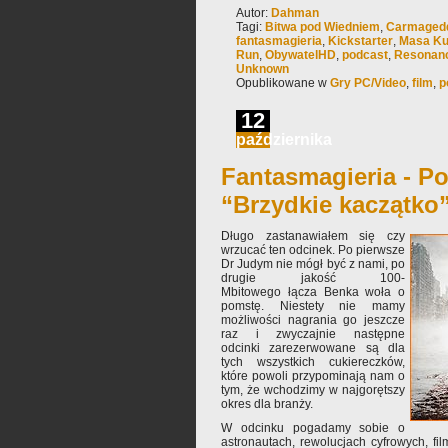
Autor:
Dahman
Tagi:
Bitwa pod Wiedniem
,
Carmaged
fantasmagieria
,
Kickstarter
,
Masa Ku
Run
,
ObywatelHD
,
podcast
,
Resonan
Unknown
Opublikowane w
Gry PC/Video
,
film
,
p
12
października
Fantasmagieria - Po
“Brzydkie kaczątko
Długo zastanawiałem się czy
wrzucać ten odcinek. Po pierwsze
Dr Judym nie mógł być z nami, po
drugie jakość 100-
Mbitowego łącza Benka woła o
pomstę. Niestety nie mamy
możliwości nagrania go jeszcze
raz i zwyczajnie następne
odcinki zarezerwowane są dla
tych wszystkich cukiereczków,
które powoli przypominają nam o
tym, że wchodzimy w najgorętszy
okres dla branży.
W odcinku pogadamy sobie o
astronautach, rewolucjach cyfrowych, f