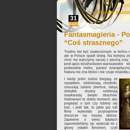
Archiwum: paździ
31
października
Fantasmagieria - Po
“Coś strasznego”
Trudno nie być zaskoczonym, w końcu n
ale w Polsce spadł śnieg. Na kolejną zi
choć my walczymy raczej z pluchą oraz
post-apoc-bioshockowo-warszawskie kl
podwodne metro, paraliż energetyczny
Natura nie zna litości i nie czuje respektu
I kiedy jedni ludzie biegają ze
szpadlem, odśnieżają chodniki,
osuszają zalane piwnice, ratują
dobytek. drudzy celebrują
maskaradą święto strachów.
Halloween to dobry moment, aby
pogadać o tym czy lubimy się
bać, i jeśli tak, to jakie gry lub
filmy wywołały przynajmnie
dreszcze na naszej skórze.
Zapewne o wielu tytułach
zapomnieliśmy, np. wyleciał mi z
głowy ostatni fenomen, czyli