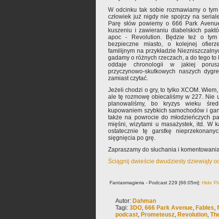
W odcinku tak sobie rozmawiamy o tym 
człowiek już nigdy nie spojrzy na seri
Parę słów powiemy o 666 Park Avenue,
kuszeniu i zawieraniu diabelskich pakt
apoc - Revolution. Będzie też o ty
bezpieczne miasto, o kolejnej ofierze
familijnym na przykładzie Niezniszczaln
gadamy o różnych rzeczach, a do tego to k
oddaje chronologii w jakiej poru
przyczynowo-skutkowych naszych dygres
zamiast czytać.
Jeżeli chodzi o gry, to tylko XCOM. Wiem,
ale tę rozmowę obiecaliśmy w 227. Nie u
planowaliśmy, bo kryzys wieku śred
kupowaniem szybkich samochodów i gani
także na powrocie do młodzieńczych pa
mięśni, wizytami u masażystek, itd. W 
ostatecznie tę garstkę nieprzekonan
sięgnięcia po grę.
Zapraszamy do słuchania i komentowania
Ściągnij dwieście dwudziesty dziewiąty o
Fantasmagieria - Podcast 229 [66:05m]:
Hide Pl
Autor:
Dahman
Tagi:
3DO
,
666 Park Avenue
,
Fables
,
podcast
,
Prometeusz
,
Revolution
,
Th