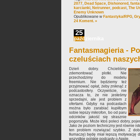
2077
,
Dead Space
,
Dishonored
,
fanta
karcianki
,
Netrunner
,
podcast
,
The U
Enemy Unknown
Opublikowane w
Fantastyka/RPG
,
Gry
24 Koment. »
25
października
Fantasmagieria - Po
czeluściach naszyc
Dzień dobry. Chcieliśmy
zdemontować plotki. Nie
przechodzimy do modelu
freemium. Nie będziemy też
przyjmować opłat, żeby zniknąć z
podcastosfery. Oczywiście, nie
oznacza to, że nie jesteśmy
sprzedajni, ale jest problem z
ofertami. Gdyby na podcastach
można było zarabiać kupiłbym
sobie lepszy mikrofon, bo od paru
odcinków jakość się strasznie
pogorszyła. Może ktoś poleci dobry, poje
Jako że poziom techniczny jest równie ist
ten problem rozwiązać szybko. Z dob
tłumaczę) będę miał lepszą motywację d
wszystkie polskie podcasty o Apple.