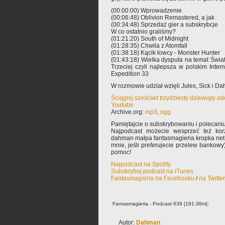
(00:00:00) Wprowadzenie
(00:06:48) Oblivion Remastered, a jak
(00:34:48) Sprzedaż gier a subskrybcje
W co ostatnio graliśmy?
(01:21:20) South of Midnight
(01:28:35) Chwila z Atomfall
(01:38:18) Kącik łowcy - Monster Hunter
(01:43:18) Wielka dysputa na temat Świat
Trzeciej czyli najlepsza w polskim Inte
Expedition 33
W rozmowie udział wzięli Jules, Sick i D
Ściągnij sześćset trzydziesty dziewiąty o
Youtube
Archive.org:
mp3
,
ogg
Pamiętajcie o subskrybowaniu i polecaniu
Najpodcast możecie wesprzeć też korz
dahman małpa fantasmagieria kropka net 
mnie, jeśli preferujecie przelew bankowy
pomoc!
Najpodcast na Spotify
Subskrybuj podcast na iTunes
Fantasmagieria na Facebooku
/
na Twitte
Fantasmagieria - Podcast 639 [191:36m]:
Autor:
Dahman