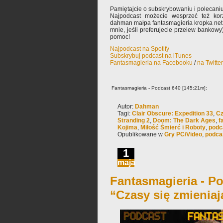
Pamiętajcie o subskrybowaniu i polecaniu
Najpodcast możecie wesprzeć też korz
dahman małpa fantasmagieria kropka net 
mnie, jeśli preferujecie przelew bankowy
pomoc!
Najpodcast na Spotify
Subskrybuj podcast na iTunes
Fantasmagieria na Facebooku
/
na Twitte
Fantasmagieria - Podcast 640 [145:21m]:
Autor:
Dahman
Tagi:
Clair Obscure: Expedition 33
,
Cz
Stranding 2
,
Doom: The Dark Ages
,
f
Kojima
,
Miłość Śmierć i Roboty
,
podc
Opublikowane w
Gry PC/Video
,
podca
1
maja
Fantasmagieria - Po
“Czasy się zmieniaj