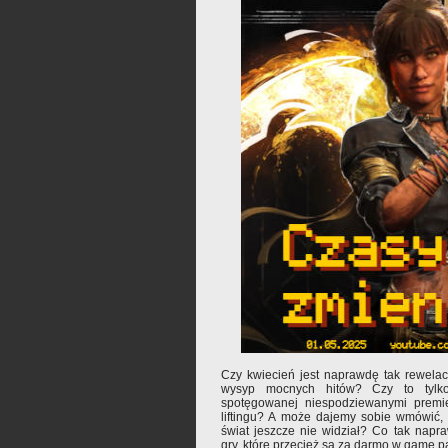
Czy kwiecień jest naprawdę tak rewela
wysyp mocnych hitów? Czy to tylko 
spotęgowanej niespodziewanymi premie
liftingu? A może dajemy sobie wmówić, 
świat jeszcze nie widział? Co tak napr
gry, które przecież są za darmo w game p