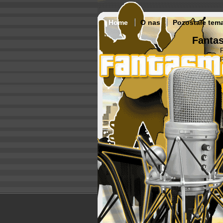
Home
O nas
Pozostałe tem
Fantas
p