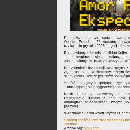
Po dłuższej przerwie, spowodowanej m
Obscure Expedition 33, wracamy z nowy
czy kwestia gry roku 2025 nie jest już pr
Rozmawiamy też o mistrzu Hideo Kojimie i
– jak inspirował się popkulturą, jak
zastanawiamy się, czym zaskoczy nas w D
Nie zabraknie też emocji związanych 
Ages, osadzoną w średniowiecznym świ
siłami piekła. Dobrze jest znów poczuć p
Spośród mniejszych, spokojniejszych ty
– narracyjnej grze przygodowej osadzone
Kącik kulturalny zaczniemy od prz
Deneschaua “Ostatni z nas” oraz 
antologiach science-fiction, których 
premierę.
W rozmowie udział wzięli Szycha i Dahma
Ściągnij sześćset czterdziesty odcinek po
Youtube
Archive.org:
mp3
,
ogg