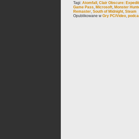
Tagi:
Atomfall
,
Clair Obscure: Expedit
Game Pass
,
Microsoft
,
Monster Hunt
Remaster
,
South of Midnight
,
Steam
Opublikowane w
Gry PC/Video
,
podca