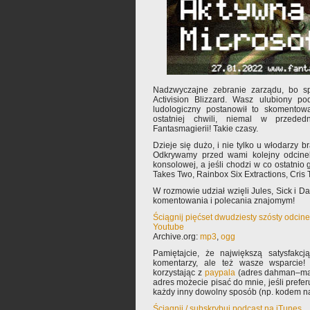
Nadzwyczajne zebranie zarządu, bo sp
Activision Blizzard. Wasz ulubiony pod
ludologiczny postanowił to skomentow
ostatniej chwili, niemal w przed
Fantasmagierii! Takie czasy.
Dzieje się dużo, i nie tylko u włodarzy br
Odkrywamy przed wami kolejny odcine
konsolowej, a jeśli chodzi w co ostatnio g
Takes Two, Rainbox Six Extractions, Cris T
W rozmowie udział wzięli Jules, Sick i 
komentowania i polecania znajomym!
Ściągnij pięćset dwudziesty szósty odcin
Youtube
Archive.org:
mp3
,
ogg
Pamiętajcie, że największą satysfakcją
komentarzy, ale też wasze wsparcie!
korzystając z
paypala
(adres dahman–mał
adres możecie pisać do mnie, jeśli prefe
każdy inny dowolny sposób (np. kodem na
Ściągnij / subskrybuj podcast na iTunes