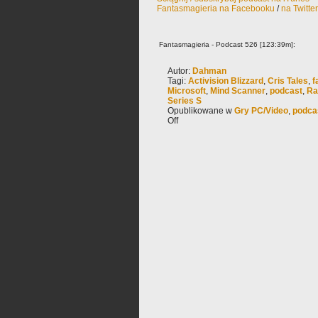
Fantasmagieria na Facebooku
/
na Twitte
Fantasmagieria - Podcast 526 [123:39m]:
Autor:
Dahman
Tagi:
Activision Blizzard
,
Cris Tales
,
f
Microsoft
,
Mind Scanner
,
podcast
,
Ra
Series S
Opublikowane w
Gry PC/Video
,
podca
Off