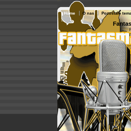
Home
O nas
Pozostałe tem
Fantas
p