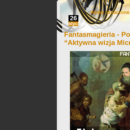
Wpisy oznaczone ‘
26
stycznia
Fantasmagieria - Po
“Aktywna wizja Mic