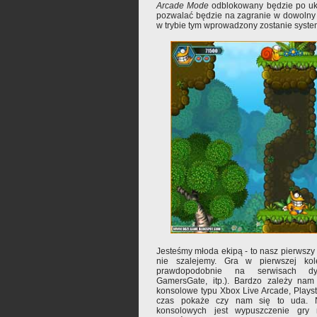
Arcade Mode
odblokowany będzie po ukoń
pozwalać będzie na zagranie w dowolny e
w trybie tym wprowadzony zostanie syste
Jesteśmy młoda ekipą - to nasz pierwszy 
nie szalejemy. Gra w pierwszej ko
prawdopodobnie na serwisach dys
GamersGate, itp.). Bardzo zależy nam
konsolowe typu Xbox Live Arcade, Playst
czas pokaże czy nam się to uda. N
konsolowych jest wypuszczenie gr