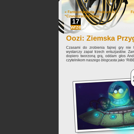
«
Fantasmagieria - Podcast 87 -
F
“Czasograczoocena”
17
września
Oozi: Ziemska Prz
Czasami do zrobienia fajnej gry nie 
wystarczy zapał trzech entuzjastów. Za
dopiero tworzoną grą, oddam głos And
czytelnikom naszego
blogcasta
jako ‘RiBE