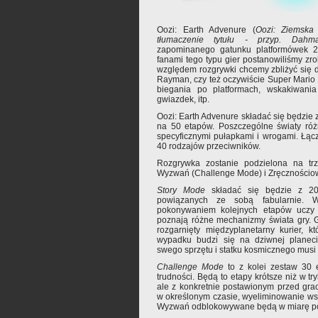
Oozi: Earth Advenure (
Oozi: Ziemska
tłumaczenie tytułu - przyp. Dahm
zapominanego gatunku platformówek 2D
fanami tego typu gier postanowiliśmy zro
względem rozgrywki chcemy zbliżyć się do
Rayman, czy też oczywiście Super Mario
biegania po platformach, wskakiwani
gwiazdek, itp.
Oozi: Earth Advenure składać się będzie 
na 50 etapów. Poszczególne światy róż
specyficznymi pułapkami i wrogami. Łąc
40 rodzajów przeciwników.
Rozgrywka zostanie podzielona na trzy
Wyzwań (Challenge Mode) i Zręcznościo
Story Mode
składać się będzie z 20
powiązanych ze sobą fabularnie. 
pokonywaniem kolejnych etapów uczy 
poznają różne mechanizmy świata gry. G
rozgarnięty międzyplanetarny kurier, k
wypadku budzi się na dziwnej planec
swego sprzętu i statku kosmicznego musi
Challenge Mode
to z kolei zestaw 30 
trudności. Będą to etapy krótsze niż w try
ale z konkretnie postawionym przed gra
w określonym czasie, wyeliminowanie wszy
Wyzwań odblokowywane będą w miarę post