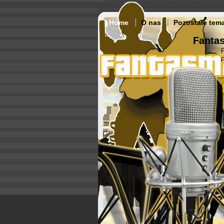
Home
O nas
Pozostałe tem
Fantas
p