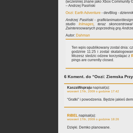
(wcześniej znane jako Xbox Community 
– Andrzej Pasiński
Oozi: Earth Adventure
- devBlog -
dzienni
Andrzej Pasiński - grafik/animator/desig
studio
InImages
, teraz skoncentrowa
Zainteresowanych poprzednią grą Andrze
Autor:
Dahman
Ten wpis opublikowany zostal dnia: cz
godzinie 11:25 i zostal skatalogow
Mozesz sledzic odzew korzystajac z
pings are currently closed.
6 Koment. do “Oozi: Ziemska Prz
KaszaWspraju
napisał(a):
wrzesień 17th, 2009 o godzinie 17:42
“Gratki” i powodzenia. Będzie jakieś de
RiBEL
napisał(a):
wrzesień 17th, 2009 o godzinie 18:26
Dzięki. Demko planowane.