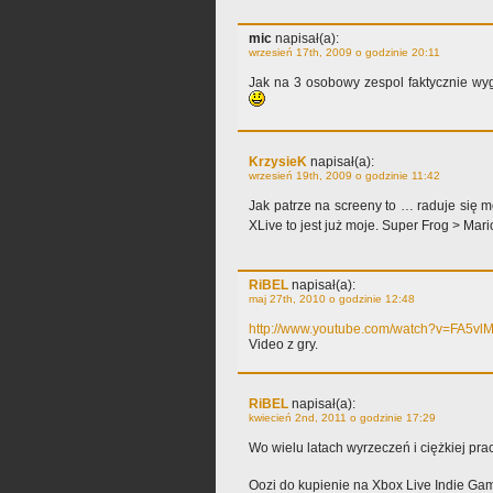
mic
napisał(a):
wrzesień 17th, 2009 o godzinie 20:11
Jak na 3 osobowy zespol faktycznie wy
KrzysieK
napisał(a):
wrzesień 19th, 2009 o godzinie 11:42
Jak patrze na screeny to … raduje się mo
XLive to jest już moje. Super Frog > Mar
RiBEL
napisał(a):
maj 27th, 2010 o godzinie 12:48
http://www.youtube.com/watch?v=FA5v
Video z gry.
RiBEL
napisał(a):
kwiecień 2nd, 2011 o godzinie 17:29
Wo wielu latach wyrzeczeń i ciężkiej pra
Oozi do kupienie na Xbox Live Indie Ga