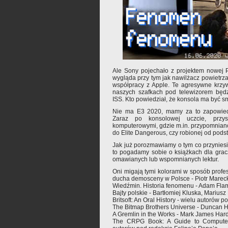
Ale Sony pojechało z projektem nowej P
wygląda przy tym jak nawilżacz powietrz
współpracy z Apple. Te agresywne krzywe,
naszych szafkach pod telewizorem będ
ISS. Kto powiedział, że konsola ma być 
Nie ma E3 2020, mamy za to zapowiedzi
Zaraz po konsolowej uczcie, przy
komputerowymi, gdzie m.in. przypomnia
do Elite Dangerous, czy robionej od podst
Jak już porozmawiamy o tym co przyniesi
to pogadamy sobie o książkach dla graczy
omawianych lub wspomnianych lektur.
Oni migają tymi kolorami w sposób prof
ducha demosceny w Polsce - Piotr Marec
Wiedźmin. Historia fenomenu - Adam Fl
Bajty polskie - Bartłomiej Kluska, Mariu
Britsoft: An Oral History - wielu autorów p
The Bitmap Brothers Universe - Duncan Ha
A Gremlin in the Works - Mark James Hard
The CRPG Book: A Guide to Computer