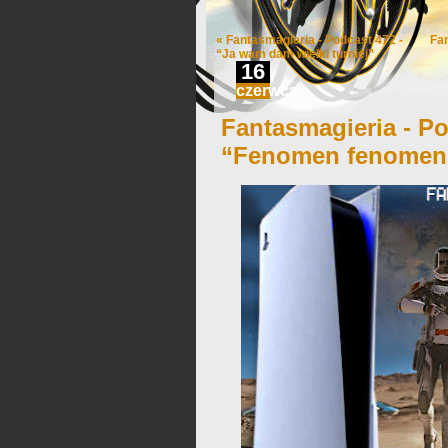
«
Fantasmagieria - Podcast 472 -
Fa
“Ja wam dam wielki turniej”
16
czerwca
Fantasmagieria - Po
“Fenomen fenomen