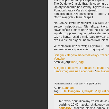
autorów pod redakcją Felipe’a Pepe’a
The Guide to Classic Graphic Adventures - 
Upiory spacerują nad Wartą - Ryszard Ćwi
Pomocnik kata - Marek Krajewski
Zgasić słońce. Szpony smoka - Robert J. 
Obóz świętych - Jean Raspail
Na koniec krótki komunikat. Co roku o 
serwer najpodcastu. Nie zliczę, która
zawiedliście i mam nadzieję, że i w ty
wpłata czy przez paypal (adres dahman–
czy na konto, jest dla mnie bardzo ważna
czas, a nie pieniądze, na to co uwielbiam 
W rozmowie udział wzięli Rysław i Da
komentowania i polecania znajomym!
Ściągnij czterysta siedemdziesiąty trzeci
Youtube
Archive_org:
mp3
,
ogg
Ściągnij / subskrybuj podcast na iTunes
/
Fantasmagieria na Facebooku
/
na Twitte
Fantasmagieria - Podcast 473 [119:08m]:
Autor:
Dahman
Tagi:
Elite: Dangerous
,
książki
,
PlayStatio
Ten wpis opublikowany zostal dnia: w
godzinie 16:45 i zostal skatalogowa
podcasty
. Mozesz sledzic odzew k