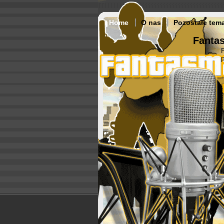
Home
O nas
Pozostałe tem
Fantas
p