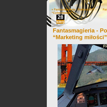
«
Fantasmagieria - Podcast 477 -
Fa
“Cyberwpunkt”
28
sierpnia
Fantasmagieria - Po
“Marketing miłości”