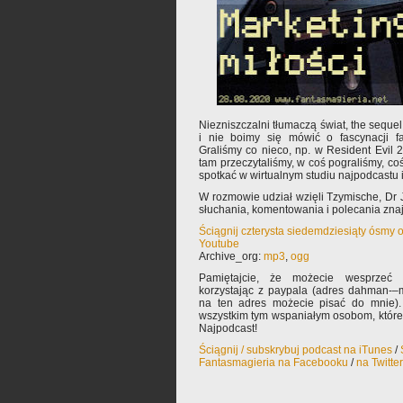
Niezniszczalni tłumaczą świat, the seque
i nie boimy się mówić o fascynacji fa
Graliśmy co nieco, np. w Resident Evil 2
tam przeczytaliśmy, w coś pograliśmy, co
spotkać w wirtualnym studiu najpodcastu 
W rozmowie udział wzięli Tzymische, D
słuchania, komentowania i polecania zn
Ściągnij czterysta siedemdziesiąty ósmy 
Youtube
Archive_org:
mp3
,
ogg
Pamiętajcie, że możecie wesprzeć 
korzystając z paypala (adres dahman-–m
na ten adres możecie pisać do mnie).
wszystkim tym wspaniałym osobom, które
Najpodcast!
Ściągnij / subskrybuj podcast na iTunes
/
Fantasmagieria na Facebooku
/
na Twitte