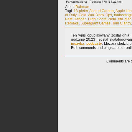
Fantasmagieria - Podcast 478 [141:14m]:
Autor:
Dahman
Tagi:
13 pięter
,
Altered Carbon
,
Apple kon
of Duty: Cold War Black Ops
,
fantasmagi
Past Danger
,
High Score Złota era gier
Remake
,
Supergiant Games
,
Tom Clancy
Ten wpis opublikowany zostal dnia: p
godzinie 20:23 i zostal skatalogowa
muzyka
,
podcasty
. Mozesz sledzic 
Both comments and pings are currentl
Comments are c