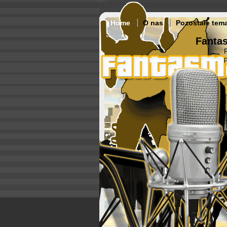
Home
O nas
Pozostałe tem
Fantas
p