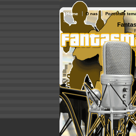
Home
O nas
Pozostałe tem
Fantas
p