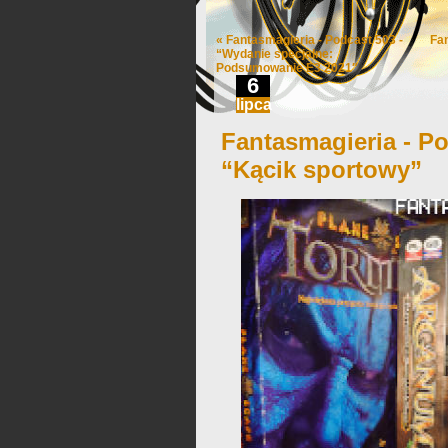
«
Fantasmagieria - Podcast 503 -
Fa
“Wydanie specjalne:
Podsumowanie E3 2021″
6
lipca
Fantasmagieria - Po
“Kącik sportowy”