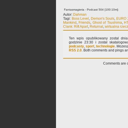
Fantasmagieria - Podcast 504 [100:10m]:
Autor:
Dahman
Tagi:
Boss Level
,
Demon's Souls
,
EURO 
Mankind
,
Friends
,
Ghost of Tsushima
,
HT
Clank: Rift Apart
,
Returnal
,
wirtualna rzec
Ten wpis opublikowany zostal dnia:
godzinie 23:30 i zostal skatalog
podcasty
,
sport
,
technologie
. Mozesz
RSS 2.0
. Both comments and pings are
Comments are c