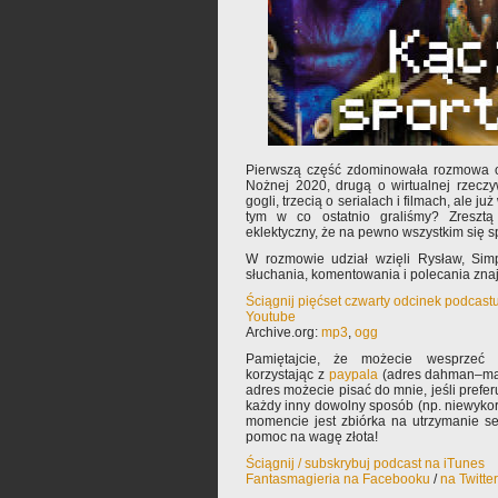
Pierwszą część zdominowała rozmowa o
Nożnej 2020, drugą o wirtualnej rzeczy
gogli, trzecią o serialach i filmach, ale j
tym w co ostatnio graliśmy? Zresztą
eklektyczny, że na pewno wszystkim się 
W rozmowie udział wzięli Rysław, Si
słuchania, komentowania i polecania zn
Ściągnij pięćset czwarty odcinek podcast
Youtube
Archive.org:
mp3
,
ogg
Pamiętajcie, że możecie wesprzeć 
korzystając z
paypala
(adres dahman–mał
adres możecie pisać do mnie, jeśli prefe
każdy inny dowolny sposób (np. niewyko
momencie jest zbiórka na utrzymanie s
pomoc na wagę złota!
Ściągnij / subskrybuj podcast na iTunes
Fantasmagieria na Facebooku
/
na Twitte