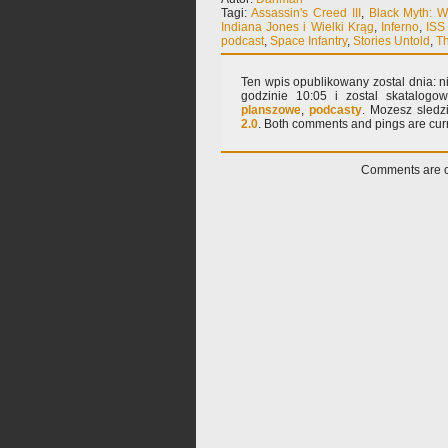
Tagi:
Assassin's Creed III
,
Black Myth: 
Indiana Jones i Wielki Krąg
,
Inferno
,
ISS
podcast
,
Space Infantry
,
Stories Untold
,
Th
Ten wpis opublikowany zostal dnia: ni
godzinie 10:05 i zostal skatalog
planszowe
,
podcasty
. Mozesz sledz
2.0
. Both comments and pings are curr
Comments are c