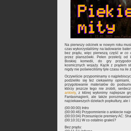
Na pierwszy odcinek w nowym roku musie
czas wykorzystaliśmy na ładowanie bateri
bez prądu, więc pierwszą część
w co o
przez planszówki. Pełen przekrój od 
Boskiej komedii, do gry przygodow
kosmicznych wojaży. Kącik z prądem sto
nigdy nie poświeciliśmy tyle czasu na ile 
Oczywiście przypominamy o najplebiscyci
podzieliło się też ciekawimy opiniami
przygotowanie materiałów do podsumo
którzy jeszcze tego nie zrobili, serde
ankiety
, z której wyłonimy najlepsze g
Fantasmagierii, ale także porozmawia
najciekawszych dziełach popkultury, ale i n
(00:00:00) Intro
(00:00:46) Przypomnienie o ankiecie najp
(00:03:04) Przesunięcie premiery AC: Sha
(00:10:31) W co ostatnio grałeś?
Bez prądu: