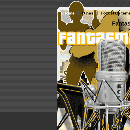
Home
O nas
Pozostałe tem
Fantas
p