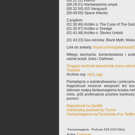
(00:11:11) Inferno
(00:26:51) Nieświadomy umysł
(00:32:50) ISS Vanguard
(00:49:00) Space Infantry
Z prądem:
(01:30:46) Krótko o: The Case of The Gol
(01:35:57) Krótko o: Dredge
(01:41:48) Krótko o: Stories Untold
(01:43:23) Gra odcinka: Black Myth: Wuk
Link do ankiety:
tinyurl.com/najplebiscyt2
Miłego słuchania, komentowania i po
udział wzięli Jules i Dahman.
Ściągnij sześćset dwudziesty ósmy odcin
Youtube
Archive.org:
mp3
,
ogg
Pamiętajcie o subskrybowaniu i polecaniu
Najpodcast możecie wesprzeć też korz
dahman małpa fantasmagieria kropka net 
mnie, jeśli preferujecie przelew bankowy
pomoc!
Najpodcast na Spotify
Subskrybuj podcast na iTunes
Fantasmagieria na Facebooku
/
na Twitte
Fantasmagieria - Podcast 628 [153:59m]:
Autor:
Dahman