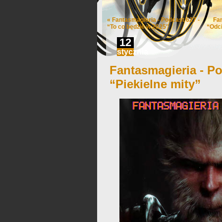
«
Fantasmagieria - Podcast 627 -
Fa
“To co będzie w 2025″
“Odc
12
stycznia
Fantasmagieria - Po
“Piekielne mity”