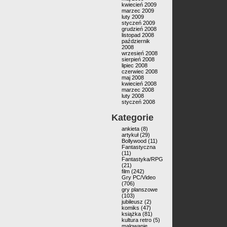
kwiecień 2009
marzec 2009
luty 2009
styczeń 2009
grudzień 2008
listopad 2008
październik
2008
wrzesień 2008
sierpień 2008
lipiec 2008
czerwiec 2008
maj 2008
kwiecień 2008
marzec 2008
luty 2008
styczeń 2008
Kategorie
ankieta
(8)
artykuł
(29)
Bollywood
(11)
Fantastyczna
(11)
Fantastyka/RPG
(21)
film
(242)
Gry PC/Video
(706)
gry planszowe
(103)
jubileusz
(2)
komiks
(47)
książka
(81)
kultura retro
(5)
malowanie