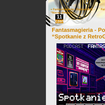
«
Fantasmagieria - Podcast 641 -
Fa
“Nocny dreszcz”
11
czerwca
Fantasmagieria - Po
“Spotkanie z RetroG