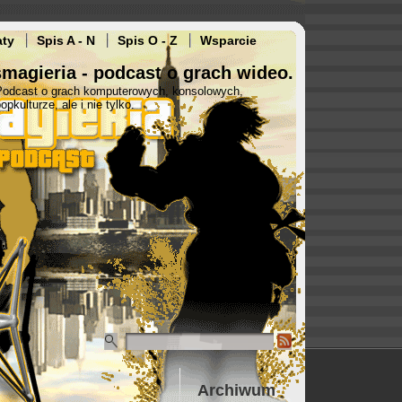
aty
Spis A - N
Spis O - Z
Wsparcie
magieria - podcast o grach wideo.
Podcast o grach komputerowych, konsolowych,
opkulturze, ale i nie tylko.
Archiwum