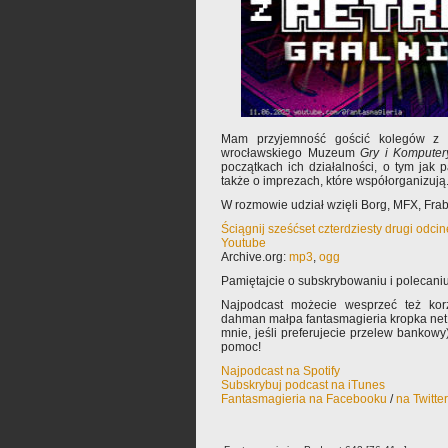
Mam przyjemność gościć kolegów z ka
wrocławskiego Muzeum
Gry i Komputer
początkach ich działalności, o tym jak p
także o imprezach, które współorganizują
W rozmowie udział wzięli Borg, MFX, Fra
Ściągnij sześćset czterdziesty drugi odci
Youtube
Archive.org:
mp3
,
ogg
Pamiętajcie o subskrybowaniu i polecaniu
Najpodcast możecie wesprzeć też korz
dahman małpa fantasmagieria kropka net 
mnie, jeśli preferujecie przelew bankowy
pomoc!
Najpodcast na Spotify
Subskrybuj podcast na iTunes
Fantasmagieria na Facebooku
/
na Twitte