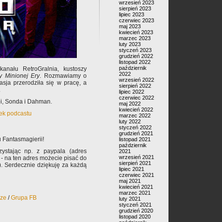
wrzesień 2023
sierpień 2023
lipiec 2023
czerwiec 2023
maj 2023
kwiecień 2023
marzec 2023
luty 2023
styczeń 2023
grudzień 2022
listopad 2022
październik
nału RetroGralnia, kustoszy
2022
y Minionej Ery
. Rozmawiamy o
wrzesień 2022
asja przerodziła się w pracę, a
sierpień 2022
.
lipiec 2022
czerwiec 2022
bi, Sonda i Dahman.
maj 2022
kwiecień 2022
nek podcastu
marzec 2022
luty 2022
styczeń 2022
grudzień 2021
 Fantasmagierii!
listopad 2021
październik
ystając np. z paypala (adres
2021
wrzesień 2021
- na ten adres możecie pisać do
sierpień 2021
). Serdecznie dziękuję za każdą
lipiec 2021
czerwiec 2021
maj 2021
kwiecień 2021
marzec 2021
rze
/
Grupa FB
luty 2021
styczeń 2021
grudzień 2020
listopad 2020