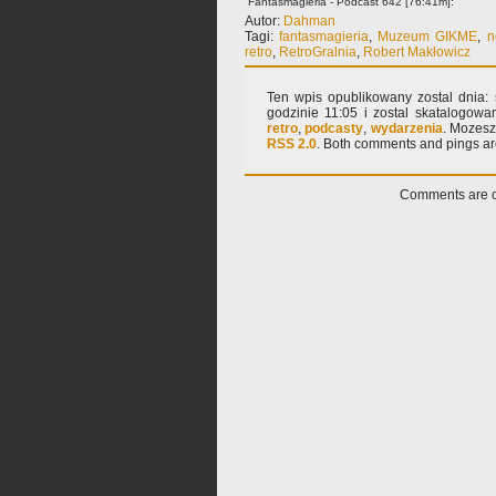
Fantasmagieria - Podcast 642 [76:41m]:
Autor:
Dahman
Tagi:
fantasmagieria
,
Muzeum GIKME
,
n
retro
,
RetroGralnia
,
Robert Makłowicz
Ten wpis opublikowany zostal dnia: 
godzinie 11:05 i zostal skatalogow
retro
,
podcasty
,
wydarzenia
. Mozesz
RSS 2.0
. Both comments and pings are
Comments are c