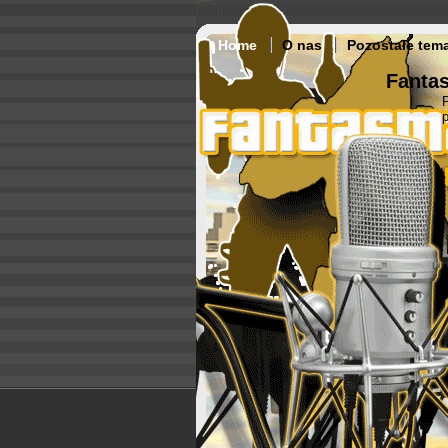
Home
O nas
Pozostałe tem
Fantas
p