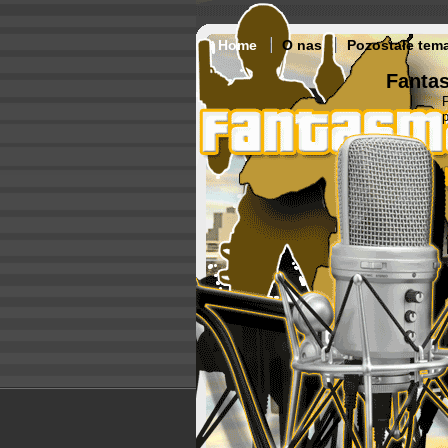
Home
O nas
Pozostałe tem
Fantas
p