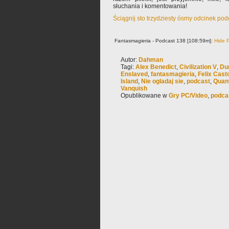
słuchania i komentowania!
Ściągnij sto trzydziesty ósmy odcinek pod
Fantasmagieria - Podcast 138 [108:59m]:
Hide P
Autor:
Dahman
Tagi:
Alex Benedict
,
Civilization V
,
Dum
Enslaved
,
fantasmagieria
,
Felix Cast
Island
,
Nie ogladaj sie
,
podcast
,
Quan
Vanquish
Opublikowane w
Gry PC/Video
,
podca