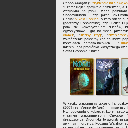
Rachel Morgan
(”
Przynieście mi głowę w
“Czarodziejki” spotykają “Zmierzch”, a 
wszystkim po pysku, zjada pomidor
Shadowrunem… czy jakoś tak.Ostat
Castor
Mike’a Carey’a
, autora takich pub
(poczciwy Constantine), czy Lucifer. O j
pała się wywoływaniem duchów, bi
egzorcyzmów i grą na flecie przeczyt
diabeł
“, “
Błędny krąg
“, “
Przebierańc
zakończenie polecimy coś co może popr
kontaktach damsko-męskich - “
Duma
interesująca przeróbka klasycznego dzi
Setha Grahame-Smitha.
W kąciku wspomnimy także o francusko-w
(2009 reż. Marina de Van) i miniserialu 
tytuł opowiada o kobiecie, której rzeczy
własnym wspomnieniom. Ciekawa ‘
dreszczowca. Drugi tytuł to swoisty mi
seryjnym mordercy. Rodzina Walshów s
razem piknik, jest przyjemnie, miło, 