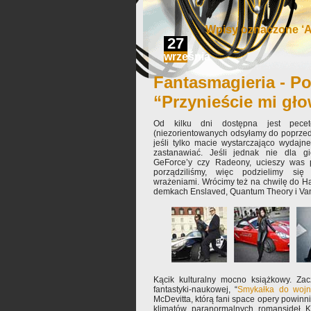
Wpisy oznaczone ‘A
27
września
Fantasmagieria - Po
“Przynieście mi gł
Od kilku dni dostępna jest pecet
(niezorientowanych odsyłamy do poprzed
jeśli tylko macie wystarczająco wydajn
zastanawiać. Jeśli jednak nie dla gi
GeForce’y czy Radeony, ucieszy was p
porządziliśmy, więc podzielimy się
wrażeniami. Wrócimy też na chwilę do 
demkach Enslaved, Quantum Theory i Va
Kącik kulturalny mocno książkowy. Za
fantastyki-naukowej, “
Smykałka do wojn
McDevitta, którą fani space opery powinn
klimatów paranormalnych romansideł K