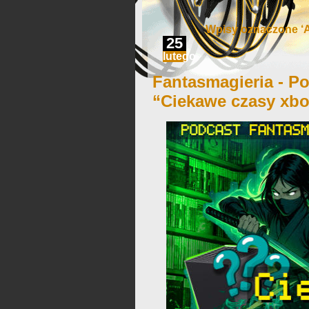
Wpisy oznaczone ‘
25
lutego
Fantasmagieria - Po
“Ciekawe czasy xb