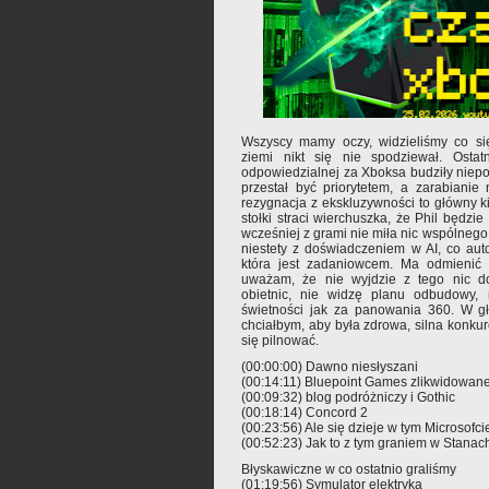
Wszyscy mamy oczy, widzieliśmy co się 
ziemi nikt się nie spodziewał. Ostatn
odpowiedzialnej za Xboksa budziły niepok
przestał być priorytetem, a zarabiani
rezygnacja z ekskluzywności to główny ki
stołki straci wierchuszka, że Phil będzie
wcześniej z grami nie miła nic wspólnego. 
niestety z doświadczeniem w AI, co aut
która jest zadaniowcem. Ma odmienić k
uważam, że nie wyjdzie z tego nic d
obietnic, nie widzę planu odbudowy, 
świetności jak za panowania 360. W gł
chciałbym, aby była zdrowa, silna konku
się pilnować.
(00:00:00) Dawno niesłyszani
(00:14:11) Bluepoint Games zlikwidowan
(00:09:32) blog podróżniczy i Gothic
(00:18:14) Concord 2
(00:23:56) Ale się dzieje w tym Microsofci
(00:52:23) Jak to z tym graniem w Stanac
Błyskawiczne w co ostatnio graliśmy
(01:19:56) Symulator elektryka