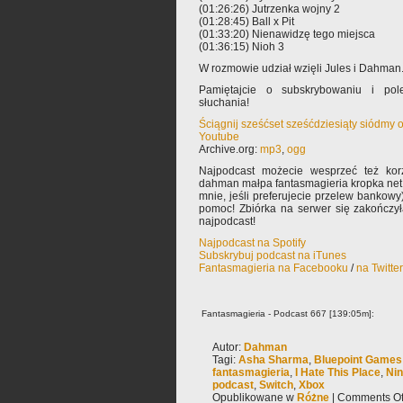
(01:26:26) Jutrzenka wojny 2
(01:28:45) Ball x Pit
(01:33:20) Nienawidzę tego miejsca
(01:36:15) Nioh 3
W rozmowie udział wzięli Jules i Dahman
Pamiętajcie o subskrybowaniu i pole
słuchania!
Ściągnij sześćset sześćdziesiąty siódmy 
Youtube
Archive.org:
mp3
,
ogg
Najpodcast możecie wesprzeć też korz
dahman małpa fantasmagieria kropka net 
mnie, jeśli preferujecie przelew bankowy
pomoc! Zbiórka na serwer się zakończy
najpodcast!
Najpodcast na Spotify
Subskrybuj podcast na iTunes
Fantasmagieria na Facebooku
/
na Twitte
Fantasmagieria - Podcast 667 [139:05m]:
Autor:
Dahman
Tagi:
Asha Sharma
,
Bluepoint Games
fantasmagieria
,
I Hate This Place
,
Ni
podcast
,
Switch
,
Xbox
Opublikowane w
Różne
|
Comments Of