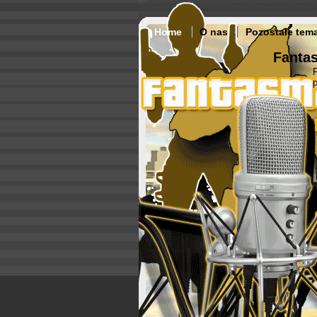
Home
O nas
Pozostałe tem
Fantas
p