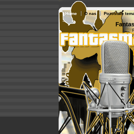
Home
O nas
Pozostałe tem
Fantas
p