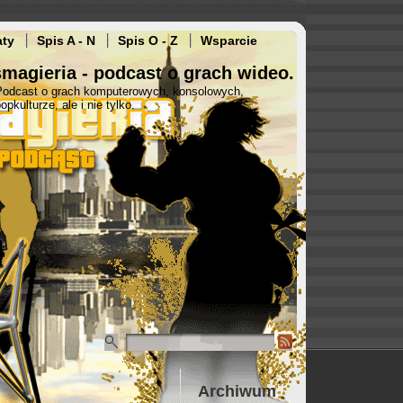
aty
Spis A - N
Spis O - Z
Wsparcie
magieria - podcast o grach wideo.
Podcast o grach komputerowych, konsolowych,
opkulturze, ale i nie tylko.
Archiwum