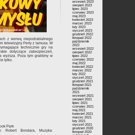
wrzesień 2023
sierpień 2023
lipiec 2023
czerwiec 2023
maj 2023
kwiecień 2023
marzec 2023
luty 2023
styczeń 2023
grudzień 2022
listopad 2022
ach z werwą niepodrabialnego
październik
 telewizyjny Perły z lamusa. W
2022
wymagające technicznie gry na
wrzesień 2022
jskie dotyczące zabezpieczeń,
sierpień 2022
tura wyższa. Poza tym graliśmy w
lipiec 2022
czerwiec 2022
e tylko.
maj 2022
kwiecień 2022
marzec 2022
luty 2022
styczeń 2022
grudzień 2021
listopad 2021
październik
2021
wrzesień 2021
sierpień 2021
lipiec 2021
czerwiec 2021
maj 2021
kwiecień 2021
marzec 2021
luty 2021
styczeń 2021
wook Park
grudzień 2020
to: Robert Bondara, Muzyka:
listopad 2020