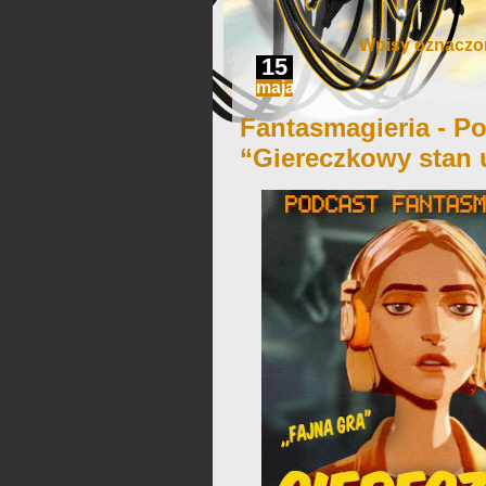
Wpisy oznaczon
15
maja
Fantasmagieria - Po
“Giereczkowy stan