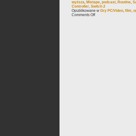
wyższa
,
Mixtape
,
podcast
,
Routine
,
S
Controller
,
Switch 2
Opublikowane w
Gry PC/Video
,
film
,
o
Comments Off