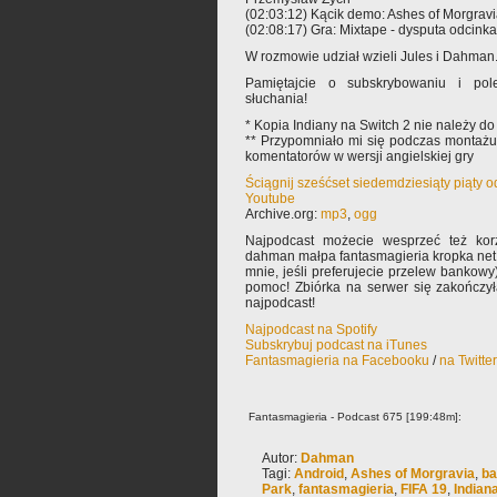
(02:03:12) Kącik demo: Ashes of Morgrav
(02:08:17) Gra: Mixtape - dysputa odcinka
W rozmowie udział wzieli Jules i Dahman
Pamiętajcie o subskrybowaniu i pole
słuchania!
* Kopia Indiany na Switch 2 nie należy do
** Przypomniało mi się podczas montażu,
komentatorów w wersji angielskiej gry
Ściągnij sześćset siedemdziesiąty piąty 
Youtube
Archive.org:
mp3
,
ogg
Najpodcast możecie wesprzeć też korz
dahman małpa fantasmagieria kropka net 
mnie, jeśli preferujecie przelew bankowy
pomoc! Zbiórka na serwer się zakończy
najpodcast!
Najpodcast na Spotify
Subskrybuj podcast na iTunes
Fantasmagieria na Facebooku
/
na Twitte
Fantasmagieria - Podcast 675 [199:48m]:
Autor:
Dahman
Tagi:
Android
,
Ashes of Morgravia
,
ba
Park
,
fantasmagieria
,
FIFA 19
,
Indian