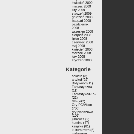
kwiecień 2009
marzec 2009
luty 2009
styczeń 2009
grudzień 2008
listopad 2008
październik
2008
wrzesień 2008
sierpień 2008
lipiec 2008
czerwiec 2008
maj 2008
kwiecień 2008
marzec 2008
luty 2008
styczeń 2008
Kategorie
ankieta
(8)
artykuł
(29)
Bollywood
(11)
Fantastyczna
(11)
Fantastyka/RPG
(21)
film
(242)
Gry PC/Video
(706)
gry planszowe
(103)
jubileusz
(2)
komiks
(47)
książka
(81)
kultura retro
(5)
malowanie