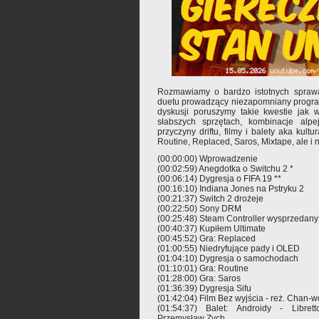
Rozmawiamy o bardzo istotnych spraw
duetu prowadzący niezapomniany program
dyskusji poruszymy takie kwestie jak 
słabszych sprzętach, kombinacje alpe
przyczyny driftu, filmy i balety aka kul
Routine, Replaced, Saros, Mixtape, ale i ni
(00:00:00) Wprowadzenie
(00:02:59) Anegdotka o Switchu 2 *
(00:06:14) Dygresja o FIFA 19 **
(00:16:10) Indiana Jones na Pstryku 2
(00:21:37) Switch 2 drożeje
(00:22:50) Sony DRM
(00:25:48) Steam Controller wysprzedany
(00:40:37) Kupiłem Ultimate
(00:45:52) Gra: Replaced
(01:00:55) Niedryfujące pady i OLED
(01:04:10) Dygresja o samochodach
(01:10:01) Gra: Routine
(01:28:00) Gra: Saros
(01:36:39) Dygresja Sifu
(01:42:04) Film Bez wyjścia - reż. Chan-
(01:54:37) Balet: Androidy - Libret
Przemysław Zych