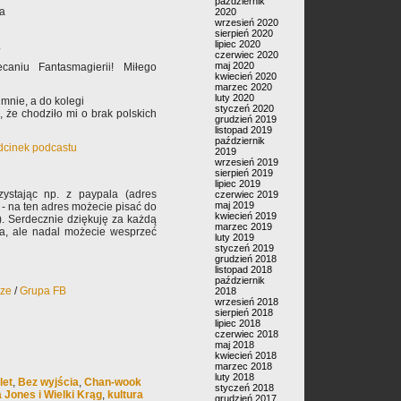
październik
ia
2020
wrzesień 2020
sierpień 2020
lipiec 2020
.
czerwiec 2020
maj 2020
caniu Fantasmagierii! Miłego
kwiecień 2020
marzec 2020
luty 2020
 mnie, a do kolegi
styczeń 2020
 że chodziło mi o brak polskich
grudzień 2019
listopad 2019
październik
odcinek podcastu
2019
wrzesień 2019
sierpień 2019
lipiec 2019
ystając np. z paypala (adres
czerwiec 2019
maj 2019
- na ten adres możecie pisać do
kwiecień 2019
). Serdecznie dziękuję za każdą
marzec 2019
ła, ale nadal możecie wesprzeć
luty 2019
styczeń 2019
grudzień 2018
listopad 2018
październik
rze
/
Grupa FB
2018
wrzesień 2018
sierpień 2018
lipiec 2018
czerwiec 2018
maj 2018
kwiecień 2018
marzec 2018
luty 2018
let
,
Bez wyjścia
,
Chan-wook
styczeń 2018
a Jones i Wielki Krąg
,
kultura
grudzień 2017