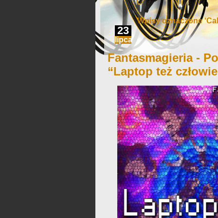
Wpisy oznaczone ‘Call
23
lipca
Fantasmagieria - Po
“Laptop też człowi