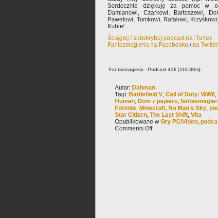
Serdecznie dziękuję za pomoc w op
Damianowi, Czarkowi, Bartoszowi, Dom
Pawełowi, Tomkowi, Rafałowi, Krzyśkowi,
Kubie!
Ściągnij / subskrybuj podcast na iTunes
Fantasmagieria na Facebooku
/
na Twitte
Fantasmagieria - Podcast 418 [116:30m]:
Autor:
Dahman
Tagi:
Battlefield V
,
Call of Duty: WWII
,
Human
,
Dom z papieru
,
fantasmagier
Fortnite
,
Minecraft
,
No Man's Sky
,
po
Star Citizen
,
The Last Shift
,
Vita
Opublikowane w
Gry PC/Video
,
podca
Comments Off