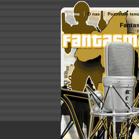
Home
O nas
Pozostałe tem
Fantas
p