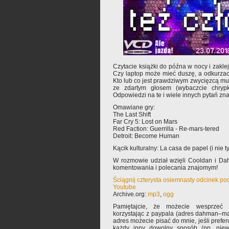
Czytacie książki do późna w nocy i zakle
Czy laptop może mieć duszę, a odkurza
Kto lub co jest prawdziwym zwycięzcą m
ze zdartym głosem (wybaczcie chrypk
Odpowiedzi na te i wiele innych pytań zna
Omawiane gry:
The Last Shift
Far Cry 5: Lost on Mars
Red Faction: Guerrilla - Re-mars-tered
Detroit: Become Human
Kącik kulturalny: La casa de papel (i nie ty
W rozmowie udział wzięli Cooldan i Da
komentowania i polecania znajomym!
Ściągnij czterysta osiemnasty odcinek po
Youtube
Archive.org:
mp3
,
ogg
Pamiętajcie, że możecie wesprzeć 
korzystając z paypala (adres dahman–ma
adres możecie pisać do mnie, jeśli prefe
każdy inny dowolny sposób (np. niew