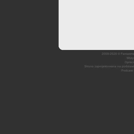
2008-2026 © Fantasmagi
Wszys
Opraco
Strona zaprojektowana na podsta
Podcast