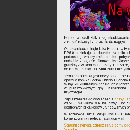
Koniec wakacji zbliża się nieubłaganie,
zakasać rękawy i zabrać się do nagrywani
Od ostatniego minęło kilka tygodni, w ty
RP6.0 (dziękuję serdecznie za miłe sł
podcasting walczyłem!), trochę pobyc
nadrobić zaległości filmowe, książkowe
graliśmy? W Beat Saber, Slay The Spire
do No Man’s Sky, Hot Shot Burn i nie tylko
Tematem odcinka jest nowy serial The B
oparty o komiks Gartha Ennisa i Daricka
W kąciku kulturalnym będzie też o rozcz
w planszówkowym grą Charterstone. 
fizycznego!
Zapraszam też do odwiedzenia
grupy Fan
wątku umawiamy się na bitwy Hot S
dostępnych kilka kodów ufundowanych pr
W rozmowie udział wzięli Rysław i Da
komentowania i polecania znajomym!
Ściągnij czterysta czterdziesty siódmy od
Youtube