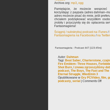
Archive.org:
mp3
,
ogg
Pamiętajcie, że możecie wesprzeć 
korzystając z paypala (adres dahman–ma
adres możecie pisać do mnie, jeśli prefe
chciałem podziękować wszystkim osobo
zrobiły i przyczyniły się do opłacenia s
Fantasmagieria!
Ściągnij / subskrybuj podcast na iTunes
/
Fantasmagieria na Facebooku
/
na Twitte
Fantasmagieria - Podcast 447 [123:45m]:
Autor:
Dahman
Tagi:
Beat Saber
,
Charterstone
,
czajn
Fire Emblem: Three Houses
,
Forbidd
Shot Burn
,
I znowu zgrzeszyliśmy do
podcast
,
The Boys
,
The Fast and The
Eternal Struggle
,
Wiedźmin 3
Opublikowane w
Gry PC/Video
,
film
,
g
podcasty
,
serial
|
Comments Off