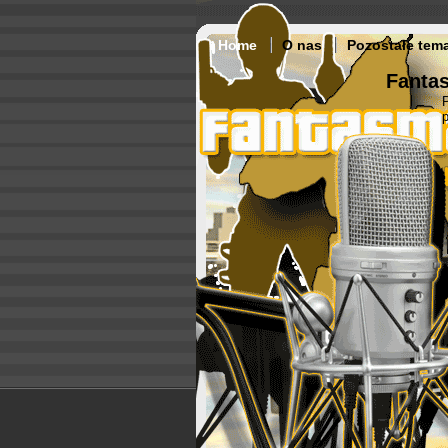
Home
O nas
Pozostałe tem
Fantas
p