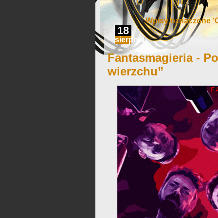
Wpisy oznaczone ‘C
18
sierpnia
Fantasmagieria - Po
wierzchu”