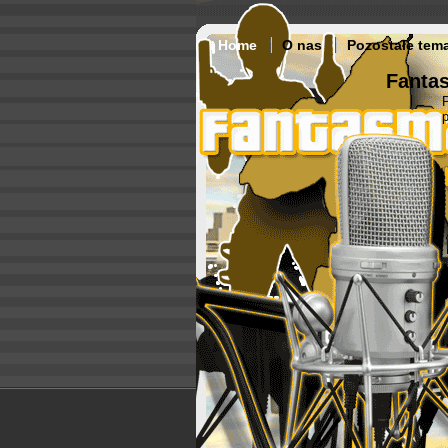
Home
O nas
Pozostałe tem
Fantas
p