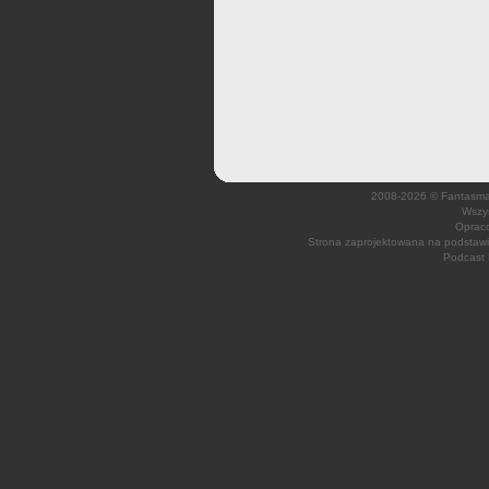
2008-2026 © Fantasmagi
Wszys
Opraco
Strona zaprojektowana na podsta
Podcast