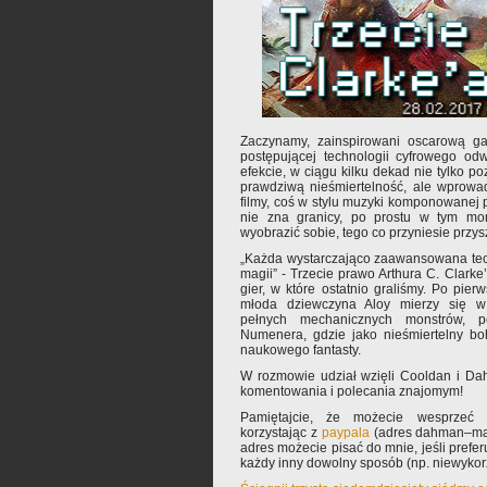
Zaczynamy, zainspirowani oscarową ga
postępującej technologii cyfrowego od
efekcie, w ciągu kilku dekad nie tylko p
prawdziwą nieśmiertelność, ale wprowa
filmy, coś w stylu muzyki komponowanej 
nie zna granicy, po prostu w tym mo
wyobrazić sobie, tego co przyniesie przys
„Każda wystarczająco zaawansowana tech
magii” - Trzecie prawo Arthura C. Clarke
gier, w które ostatnio graliśmy. Po pie
młoda dziewczyna Aloy mierzy się w 
pełnych mechanicznych monstrów, p
Numenera, gdzie jako nieśmiertelny b
naukowego fantasty.
W rozmowie udział wzięli Cooldan i Da
komentowania i polecania znajomym!
Pamiętajcie, że możecie wesprzeć 
korzystając z
paypala
(adres dahman–mał
adres możecie pisać do mnie, jeśli prefe
każdy inny dowolny sposób (np. niewyko