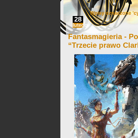
Wpisy oznaczone ‘cy
28
lutego
Fantasmagieria - Po
“Trzecie prawo Clar