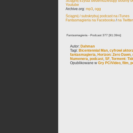
Ściągnij trzysta siedemdziesiąty siódmy 
Youtube
Archive.org:
mp3
,
ogg
Ściągnij / subskrybuj podcast na iTunes
Fantasmagieria na Facebooku
/
na Twitte
Fantasmagieria - Podcast 377 [91:39m]:
Autor:
Dahman
Tagi:
Bicentennial Man
,
cyfrowi aktor
fantasmagieria
,
Horizon: Zero Dawn
,
Numenera
,
podcast
,
SF
,
Torment: Ti
Opublikowane w
Gry PC/Video
,
film
,
p