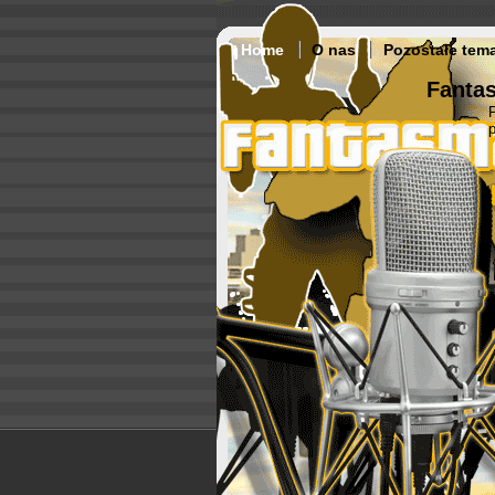
Home
O nas
Pozostałe tem
Fantas
p