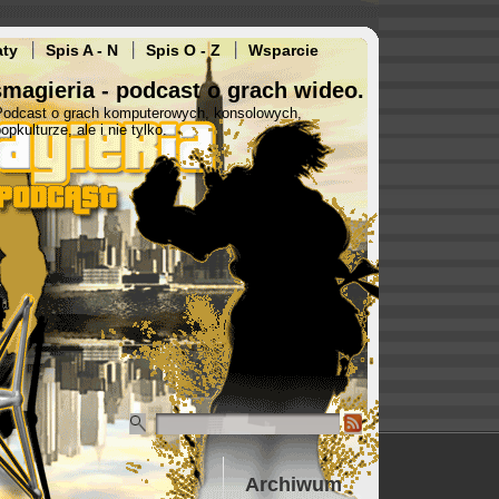
aty
Spis A - N
Spis O - Z
Wsparcie
magieria - podcast o grach wideo.
Podcast o grach komputerowych, konsolowych,
opkulturze, ale i nie tylko.
Archiwum