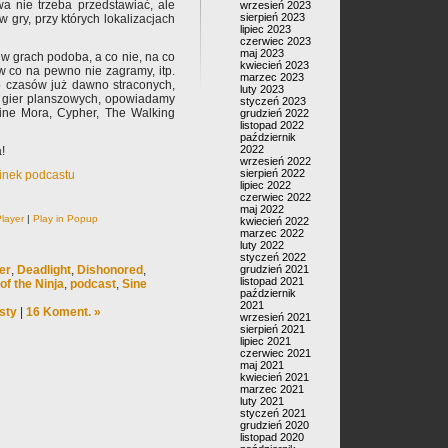
a nie trzeba przedstawiać, ale
wrzesień 2023
sierpień 2023
w gry, przy których lokalizacjach
lipiec 2023
czerwiec 2023
maj 2023
w grach podoba, a co nie, na co
kwiecień 2023
w co na pewno nie zagramy, itp.
marzec 2023
 czasów już dawno straconych,
luty 2023
y gier planszowych, opowiadamy
styczeń 2023
Sine Mora, Cypher, The Walking
grudzień 2022
listopad 2022
październik
2022
!
wrzesień 2022
sierpień 2022
cinek podcastu
lipiec 2022
czerwiec 2022
maj 2022
layer
|
Play in Popup
kwiecień 2022
marzec 2022
luty 2022
styczeń 2022
er
,
Deadlight
,
Dishonored
,
grudzień 2021
listopad 2021
of the Ninja
,
podcast
,
Sine
październik
2021
sty
|
16 Koment. »
wrzesień 2021
sierpień 2021
lipiec 2021
czerwiec 2021
maj 2021
kwiecień 2021
marzec 2021
luty 2021
styczeń 2021
grudzień 2020
listopad 2020