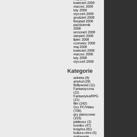
kwiecień 2009
marzec 2009
luty 2009
styczeń 2009
grudzień 2008
listopad 2008
październik
2008
wrzesień 2008
sierpień 2008
lipiec 2008
czerwiec 2008
maj 2008
kwiecień 2008
marzec 2008
luty 2008
styczeń 2008
Kategorie
ankieta
(8)
artykuł
(29)
Bollywood
(11)
Fantastyczna
(11)
Fantastyka/RPG
(21)
film
(242)
Gry PC/Video
(706)
gry planszowe
(103)
jubileusz
(2)
komiks
(47)
książka
(81)
kultura retro
(5)
malowanie