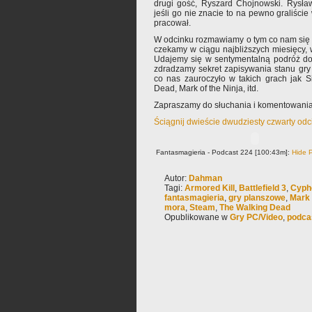
drugi gość, Ryszard Chojnowski. Rysław
jeśli go nie znacie to na pewno graliście 
pracował.
W odcinku rozmawiamy o tym co nam się 
czekamy w ciągu najbliższych miesięcy, 
Udajemy się w sentymentalną podróż do
zdradzamy sekret zapisywania stanu gr
co nas zauroczyło w takich grach jak 
Dead, Mark of the Ninja, itd.
Zapraszamy do słuchania i komentowania
Ściągnij dwieście dwudziesty czwarty od
Fantasmagieria - Podcast 224 [100:43m]:
Hide P
Autor:
Dahman
Tagi:
Armored Kill
,
Battlefield 3
,
Cyph
fantasmagieria
,
gry planszowe
,
Mark 
mora
,
Steam
,
The Walking Dead
Opublikowane w
Gry PC/Video
,
podca