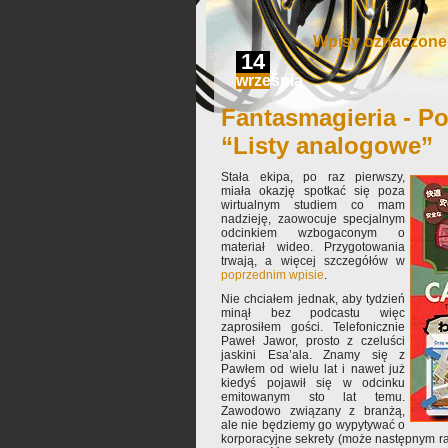
Wpisy oznaczone 
14
września
Fantasmagieria - Po
“Listy analogowe”
Stała ekipa, po raz pierwszy,
miała okazję spotkać się poza
wirtualnym studiem co mam
nadzieję, zaowocuje specjalnym
odcinkiem wzbogaconym o
materiał wideo. Przygotowania
trwają, a więcej szczegółów w
poprzednim wpisie
.
Nie chciałem jednak, aby tydzień
minął bez podcastu więc
zaprosiłem gości. Telefonicznie
Paweł Jawor, prosto z czeluści
jaskini Esa’ala. Znamy się z
Pawłem od wielu lat i nawet już
kiedyś pojawił się w odcinku
emitowanym sto lat temu.
Zawodowo związany z branżą,
ale nie będziemy go wypytywać o
korporacyjne sekrety (może następnym raz