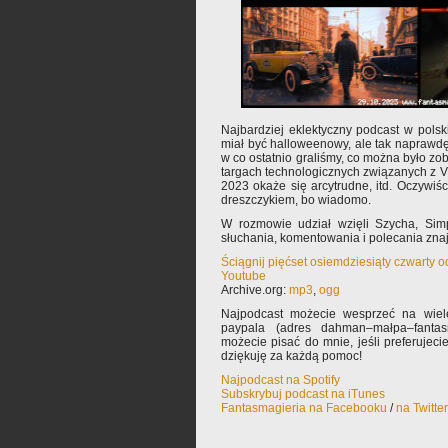
Najbardziej eklektyczny podcast w pols
miał być halloweenowy, ale tak naprawd
w co ostatnio graliśmy, co można było z
targach technologicznych związanych z V
2023 okaże się arcytrudne, itd. Oczywiści
dreszczykiem, bo wiadomo.
W rozmowie udział wzięli Szycha, Si
słuchania, komentowania i polecania zn
Ściągnij pięćset osiemdziesiąty czwarty 
Youtube
Archive.org:
mp3
,
ogg
Najpodcast możecie wesprzeć na wiele
paypala (adres dahman–małpa–fantas
możecie pisać do mnie, jeśli preferujec
dziękuję za każdą pomoc!
Najpodcast na Spotify
Subskrybuj podcast na iTunes
Fantasmagieria na Facebooku
/
na Twitte