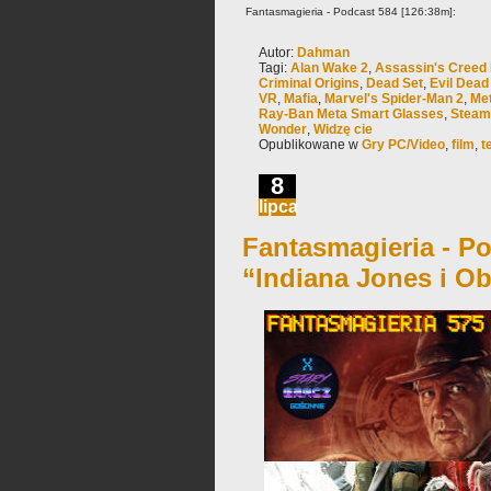
Fantasmagieria - Podcast 584 [126:38m]:
Autor:
Dahman
Tagi:
Alan Wake 2
,
Assassin's Creed
Criminal Origins
,
Dead Set
,
Evil Dead
VR
,
Mafia
,
Marvel's Spider-Man 2
,
Me
Ray-Ban Meta Smart Glasses
,
Steam
Wonder
,
Widzę cie
Opublikowane w
Gry PC/Video
,
film
,
t
8
lipca
Fantasmagieria - Po
“Indiana Jones i O