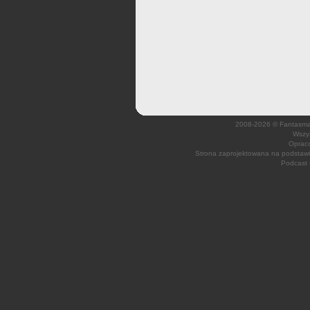
2008-2026 © Fantasmagi
Wszys
Opraco
Strona zaprojektowana na podsta
Podcast