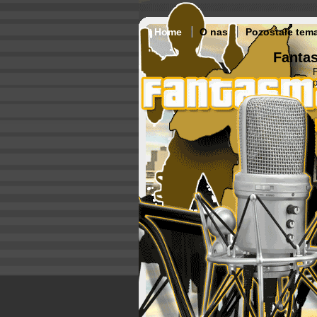
Home
O nas
Pozostałe tem
Fantas
p