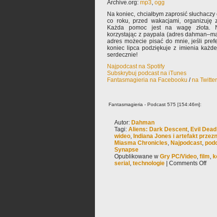
Archive.org:
mp3
,
ogg
Na koniec, chciałbym zaprosić słuchaczy 
co roku, przed wakacjami, organizuję 
Każda pomoc jest na wagę złota. N
korzystając z paypala (adres dahman–ma
adres możecie pisać do mnie, jeśli pre
koniec lipca podziękuje z imienia każde
serdecznie!
Najpodcast na Spotify
Subskrybuj podcast na iTunes
Fantasmagieria na Facebooku
/
na Twitte
Fantasmagieria - Podcast 575 [154:46m]:
Autor:
Dahman
Tagi:
Aliens: Dark Descent
,
Evil Dead
wideo
,
Indiana Jones i artefakt przez
Miasma Chronicles
,
Najpodcast
,
pod
Synapse
Opublikowane w
Gry PC/Video
,
film
,
k
serial
,
technologie
|
Comments Off