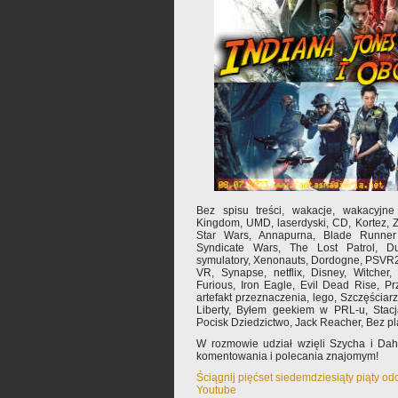
Bez spisu treści, wakacje, wakacyjne
Kingdom, UMD, laserdyski, CD, Kortez, 
Star Wars, Annapurna, Blade Runner 
Syndicate Wars, The Lost Patrol, Du
symulatory, Xenonauts, Dordogne, PSVR2, 
VR, Synapse, netflix, Disney, Witcher,
Furious, Iron Eagle, Evil Dead Rise, Pr
artefakt przeznaczenia, lego, Szczęściar
Liberty, Byłem geekiem w PRL-u, Stac
Pocisk Dziedzictwo, Jack Reacher, Bez pla
W rozmowie udział wzięli Szycha i Da
komentowania i polecania znajomym!
Ściągnij pięćset siedemdziesiąty piąty o
Youtube