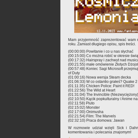
Mam przyjemność zaprezentować wam na
roku. Zamiast długiego opisu, spis treści.
(00:00:00) Powitanie i co u nas słychać
(00:15:00) Co można robić w okresie świ
(00:17:32) Hairspray i zachwyt nad music
(00:21:55) małe omówienie Złotych Dżojs
(00:57:48) Koniec Sagi Microsoft przejmuje
of Duty
(01:00:16) Nowa wersja Steam decka
(01:06:33) W co ostantio grałeś? Quake 
(01:11:35) Chicken Police: Paint it RED!
(01:22:56) The Wild at Heart
(01:31:04) The Invincible (Niezwyciężony
(02:10:50) Kącik popkulturalny / Anime na 
(02:11:58) Pluto
(02:15:02) Monster
(02:17:00) Onimusha
(02:21:54) Film: The Marvels
(02:32:10) Praca domowa: Jawan
W rozmowie udział wzięli Sick i Dah
komentowania i polecania znajomym!