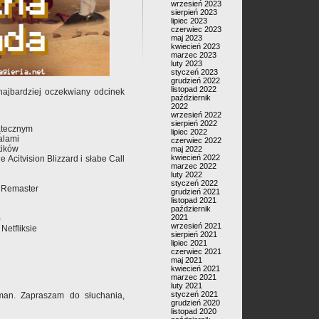
wrzesień 2023
sierpień 2023
lipiec 2023
czerwiec 2023
maj 2023
kwiecień 2023
marzec 2023
luty 2023
styczeń 2023
grudzień 2022
listopad 2022
jbardziej oczekwiany odcinek
październik
2022
wrzesień 2022
sierpień 2022
ątecznym
lipiec 2022
alami
czerwiec 2022
tików
maj 2022
kwiecień 2022
 Acitvision Blizzard i słabe Call
marzec 2022
luty 2022
styczeń 2022
2 Remaster
grudzień 2021
listopad 2021
październik
2021
)
wrzesień 2021
Netfliksie
sierpień 2021
lipiec 2021
czerwiec 2021
maj 2021
kwiecień 2021
marzec 2021
luty 2021
styczeń 2021
man. Zapraszam do słuchania,
grudzień 2020
listopad 2020