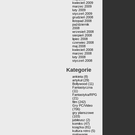
kwiecień 2009
marzec 2009
luty 2009
styczeń 2009
grudzień 2008
listopad 2008
październik
2008
wrzesień 2008
sierpień 2008
lipiec 2008
czerwiec 2008
maj 2008
kwiecień 2008
marzec 2008
luty 2008
styczeń 2008
Kategorie
ankieta
(8)
artykuł
(29)
Bollywood
(11)
Fantastyczna
(11)
Fantastyka/RPG
(21)
film
(242)
Gry PC/Video
(706)
gry planszowe
(103)
jubileusz
(2)
komiks
(47)
książka
(81)
kultura retro
(5)
malowanie