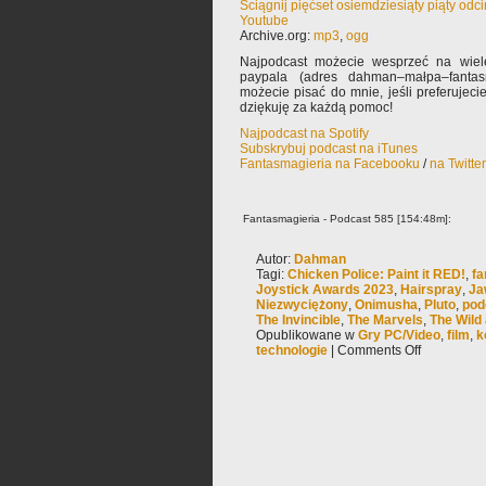
Ściągnij pięćset osiemdziesiąty piąty odc
Youtube
Archive.org:
mp3
,
ogg
Najpodcast możecie wesprzeć na wiele
paypala (adres dahman–małpa–fantas
możecie pisać do mnie, jeśli preferujec
dziękuję za każdą pomoc!
Najpodcast na Spotify
Subskrybuj podcast na iTunes
Fantasmagieria na Facebooku
/
na Twitte
Fantasmagieria - Podcast 585 [154:48m]:
Autor:
Dahman
Tagi:
Chicken Police: Paint it RED!
,
fa
Joystick Awards 2023
,
Hairspray
,
Ja
Niezwyciężony
,
Onimusha
,
Pluto
,
pod
The Invincible
,
The Marvels
,
The Wild 
Opublikowane w
Gry PC/Video
,
film
,
k
technologie
|
Comments Off