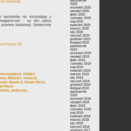
październik
inek podcastu
2020
wrzesień 2020
sierpień 2020
lipiec 2020
 sposobów, np. korzystając z
czerwiec 2020
magieria.net - na ten adres
maj 2020
ie przelew bankowy). Serdecznie
kwiecień 2020
marzec 2020
luty 2020
styczeń 2020
grudzień 2019
listopad 2019
rze
/
Grupa FB
październik
2019
wrzesień 2019
sierpień 2019
lipiec 2019
czerwiec 2019
maj 2019
kwiecień 2019
ntasmagieria
,
Golden
marzec 2019
luty 2019
wan
,
Monster
,
musical
,
styczeń 2019
cast
,
Quake 2
,
Steam Deck
,
grudzień 2018
at Heart
listopad 2018
omiks
,
podcasty
,
październik
2018
wrzesień 2018
sierpień 2018
lipiec 2018
czerwiec 2018
maj 2018
kwiecień 2018
marzec 2018
luty 2018
styczeń 2018
grudzień 2017