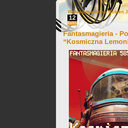
Wpisy oznaczone ‘Golden J
12
listopada
Fantasmagieria - Po
“Kosmiczna Lemon