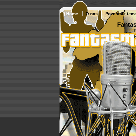
Home
O nas
Pozostałe tem
Fantas
p