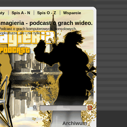
aty
Spis A - N
Spis O - Z
Wsparcie
magieria - podcast o grach wideo.
Podcast o grach komputerowych, konsolowych,
opkulturze, ale i nie tylko.
Archiwum