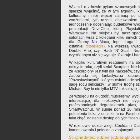
Witam i o zdrowie pytam szanownych sł
spieszę wyjaśnić, że w tym tygodniu ką
kulturalny mniej więcej zajmują po p
wrażeniami, tym razem, obcowaniem 
jednocześnie doceniając pudełkowe wyda
prezentacji DriveClub, którą Playst
Warszawie. Na miejscu był nasz specj
salonach wraz z kolegami kilku innych 
dla Gramy Na Maxa, Input Laga i 
ostatniej
fotorelacja
). Na większą uwag
Double Fine, czyli Hack ‘N’ Slash. Nie
czymś innym niż się wydaje. Czaruje i ha
W kąciku kulturalnym reagujemy na abs
odkrycie roku, czyli serial Scorpion. Nie
że </scorpion> jest tym dla hackerów, cz
Zapowiada się fantastyczna zaba
“Pozostawionymi”, których ostatni odcin
sagę rodu sekciarzy i w sumie trochę s
Michael Bay to nie tylko MTV i eksplozje, i
Ze względu na długość, musieliśmy wyci
interesujące, dla niektórych nie, dy
profesjonalnych degustatorach piwa,
SmartWatchu). W sumie ponad 20 minu
polubienia linka z odcinkiem na Faceboo
taką chęć, dostanie dostęp do tych “scen 
W rozmowie udział wzięli Cooldan i Da
komentowania i polecania znajomym!
Ściągnij dwieście dziewięćdziesiąty ósm