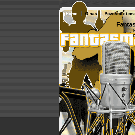
Home
O nas
Pozostałe tem
Fantas
p