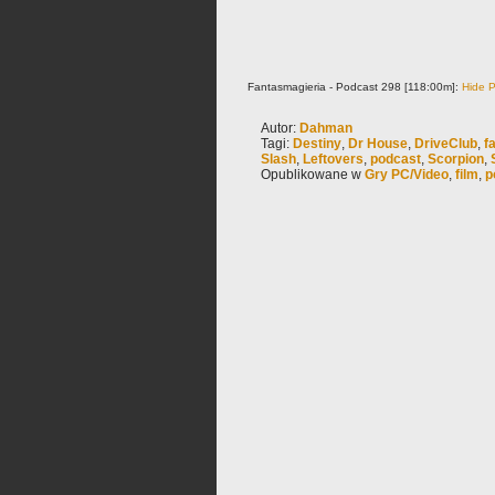
Fantasmagieria - Podcast 298 [118:00m]:
Hide P
Autor:
Dahman
Tagi:
Destiny
,
Dr House
,
DriveClub
,
f
Slash
,
Leftovers
,
podcast
,
Scorpion
,
Opublikowane w
Gry PC/Video
,
film
,
p