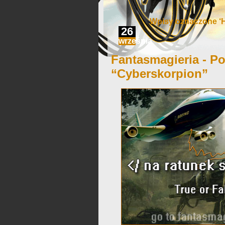
Wpisy oznaczone ‘H
26
września
Fantasmagieria - Po
“Cyberskorpion”