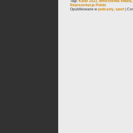
Tagi:
Katar 2022
,
Mistrzostwa świata
Reprezentacja Polski
Opublikowane w
podcasty
,
sport
|
Com