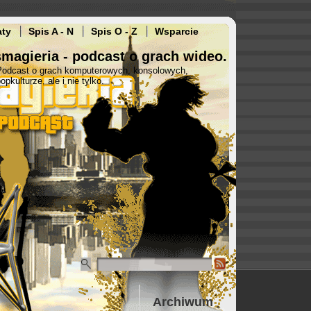
aty
Spis A - N
Spis O - Z
Wsparcie
magieria - podcast o grach wideo.
Podcast o grach komputerowych, konsolowych,
opkulturze, ale i nie tylko.
Archiwum