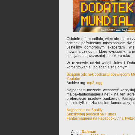
Ostatnie dni mundialu, więc nie ma co z
odcinek poświęcony mistrzostwom świat
Jesteśmy domorosłymi ekspertami, wię
mówimy, czy opinii, które wyrażamy, na 
specjalna najwcześniej za półtora roku.
W rozmowie udział wzięli Jules i Dah
komentowania i polecania znajomym!
Ściągnij odcinek podcastu poświęcony M
Youtube
Archive.org:
mp3
,
ogg
Najpodcast możecie wesprzeć korzysta
małpa–fantasmagieria.net - na ten adre
preferujecie przelew bankowy). Pamięta
jest nie tylko liczba odsłon, komentarzy, 
Najpodcast na Spotify
Subskrybuj podcast na iTunes
Fantasmagieria na Facebooku
/
na Twitte
Autor:
Dahman