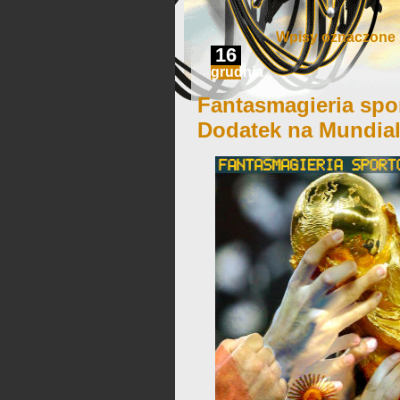
Wpisy oznaczone ‘
16
grudnia
Fantasmagieria spo
Dodatek na Mundial