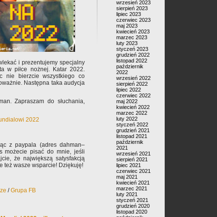
wrzesień 2023
sierpień 2023
lipiec 2023
czerwiec 2023
maj 2023
kwiecień 2023
marzec 2023
luty 2023
styczeń 2023
grudzień 2022
listopad 2022
wlekać i prezentujemy specjalny
październik
a w piłce nożnej. Katar 2022.
2022
c nie bierzcie wszystkiego co
wrzesień 2022
poważnie. Następna taka audycja
sierpień 2022
lipiec 2022
czerwiec 2022
man. Zapraszam do słuchania,
maj 2022
kwiecień 2022
marzec 2022
luty 2022
undialowi 2022
styczeń 2022
grudzień 2021
listopad 2021
październik
jąc z paypala (adres dahman–
2021
s możecie pisać do mnie, jeśli
wrzesień 2021
jcie, że największą satysfakcją
sierpień 2021
ale też wasze wsparcie! Dziękuję!
lipiec 2021
czerwiec 2021
maj 2021
kwiecień 2021
marzec 2021
rze
/
Grupa FB
luty 2021
styczeń 2021
grudzień 2020
listopad 2020