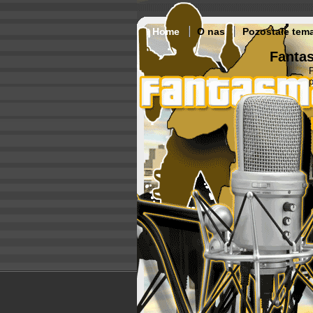
Home
O nas
Pozostałe tem
Fantas
p