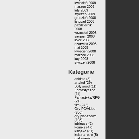
kwiecień 2009
marzec 2009
luty 2009
styczeń 2009
grudzień 2008
listopad 2008
październik
2008
wrzesień 2008
sierpień 2008
lipiec 2008
czerwiec 2008
maj 2008
kwiecień 2008
marzec 2008
luty 2008
styczeń 2008
Kategorie
ankieta
(8)
artykuł
(29)
Bollywood
(11)
Fantastyczna
(11)
Fantastyka/RPG
(21)
film
(242)
Gry PC/Video
(706)
gry planszowe
(103)
jubileusz
(2)
komiks
(47)
książka
(81)
kultura retro
(5)
malowanie