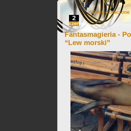
Wpisy oznaczone ‘
2
czerwca
Fantasmagieria - Po
“Lew morski”