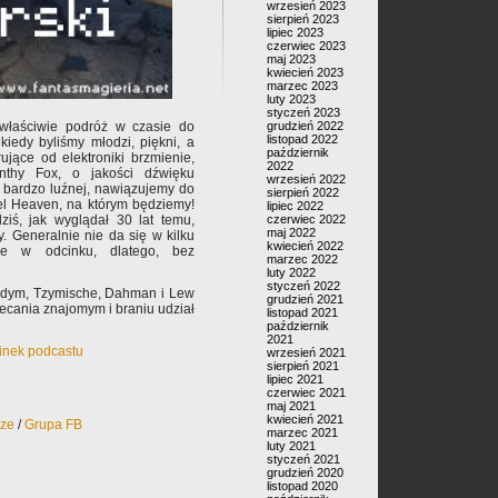
wrzesień 2023
sierpień 2023
lipiec 2023
czerwiec 2023
maj 2023
kwiecień 2023
marzec 2023
luty 2023
styczeń 2023
właściwie podróż w czasie do
grudzień 2022
listopad 2022
kiedy byliśmy młodzi, piękni, a
październik
ujące od elektroniki brzmienie,
2022
nthy Fox, o jakości dźwięku
wrzesień 2022
 bardzo luźnej, nawiązujemy do
sierpień 2022
xel Heaven, na którym będziemy!
lipiec 2022
iś, jak wyglądał 30 lat temu,
czerwiec 2022
maj 2022
. Generalnie nie da się w kilku
kwiecień 2022
cie w odcinku, dlatego, bez
marzec 2022
luty 2022
styczeń 2022
Judym, Tzymische, Dahman i Lew
grudzień 2021
ecania znajomym i braniu udział
listopad 2021
październik
2021
cinek podcastu
wrzesień 2021
sierpień 2021
lipiec 2021
czerwiec 2021
maj 2021
kwiecień 2021
rze
/
Grupa FB
marzec 2021
luty 2021
styczeń 2021
grudzień 2020
listopad 2020