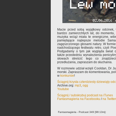
Macie przed sobą wyjątkowy odcinek, 
bardzo zamierzchłych lat, do momentu, 
muzyka wciąż miała te energiczne, wibr
pamiętające najlepsze melodie Sama
zagęszczonego głosami natury. W formie
nadchodzącego festiwalu retro, czyli Pi
Podgadamy o tym jak wygląda świat dz
także przededniu wynalezienia penicyliny
słowach streścić tego co znajdzie
przedłużania, zapraszam do słuchania.
W rozmowie udział wzięli Cooldan, Dr 
morski. Zapraszam do komentowania, pol
w
konkursie
!
Ściągnij trzysta czterdziesty dziewiąty od
Archive.org:
mp3
,
ogg
Youtube
Ściągnij / subskrybuj podcast na iTunes
Fantasmagieria na Facebooku
/
na Twitte
Fantasmagieria - Podcast 349 [98:13m]: