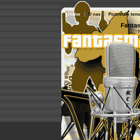
Home
O nas
Pozostałe tem
Fantas
p