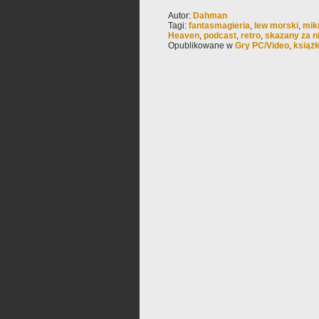
Autor:
Dahman
Tagi:
fantasmagieria
,
lew morski
,
mik
Heaven
,
podcast
,
retro
,
skazany za n
Opublikowane w
Gry PC/Video
,
książ