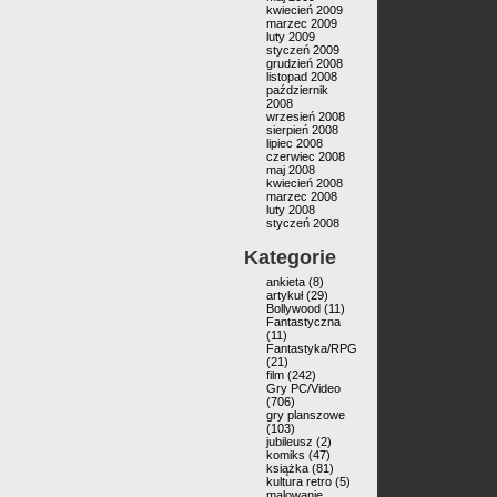
kwiecień 2009
marzec 2009
luty 2009
styczeń 2009
grudzień 2008
listopad 2008
październik
2008
wrzesień 2008
sierpień 2008
lipiec 2008
czerwiec 2008
maj 2008
kwiecień 2008
marzec 2008
luty 2008
styczeń 2008
Kategorie
ankieta
(8)
artykuł
(29)
Bollywood
(11)
Fantastyczna
(11)
Fantastyka/RPG
(21)
film
(242)
Gry PC/Video
(706)
gry planszowe
(103)
jubileusz
(2)
komiks
(47)
książka
(81)
kultura retro
(5)
malowanie