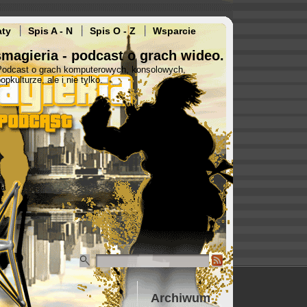
aty
Spis A - N
Spis O - Z
Wsparcie
magieria - podcast o grach wideo.
Podcast o grach komputerowych, konsolowych,
opkulturze, ale i nie tylko.
Archiwum