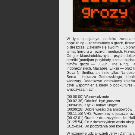
W tym specjalnym odcinku zanurza
popkultury — rozmawiamy o grach, filmach
o dreszcze. Dzielimy się swoimi ulubiony
temat horroru w różnych mediach. Przygo
Od gier klaustrofobicznych, psychodeli
perełki (pomijam przykłady, trzeba słucha
filmów grozy — Ju-On, The Ring, F
indonezyjskich, Macabre, Eliksir — oraz l
Guya N. Smitha, ale i nie tylko. Na de
Serca - Łukasza Godlewskiego. Ideal
wieczory. Dodatkowo omawiamy książkę
czyli wspomnienia kiedy o popkulturze
wypożyczalniach.
(00:00:00) Wprowadzenie
(00:02:38) Odmień: być graczem
(00:04:39) Kącik Hollow Knight
(00:09:28) Dobre wieści dla amigowców
(00:11:55) VHS Przewińmy to jeszcze raz,
(00:42:01) Granie z dreszczykiem, bo Ha
(01:25:54) Co z dreszczykiem warto obejr
(01:54:34) Do poczytania pod kocem
W rozmowie udział wzięli Jerry i Dahman.