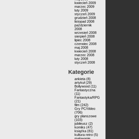
kwiecień 2009
marzec 2009
luty 2009
styczeń 2009
grudzień 2008
listopad 2008
październik
2008
wrzesień 2008
sierpień 2008
lipiec 2008
czerwiec 2008
maj 2008
kwiecień 2008
marzec 2008
luty 2008
styczeń 2008
Kategorie
ankieta
(8)
artykuł
(29)
Bollywood
(11)
Fantastyczna
(11)
Fantastyka/RPG
(21)
film
(242)
Gry PC/Video
(706)
gry planszowe
(103)
jubileusz
(2)
komiks
(47)
książka
(81)
kultura retro
(5)
malowanie