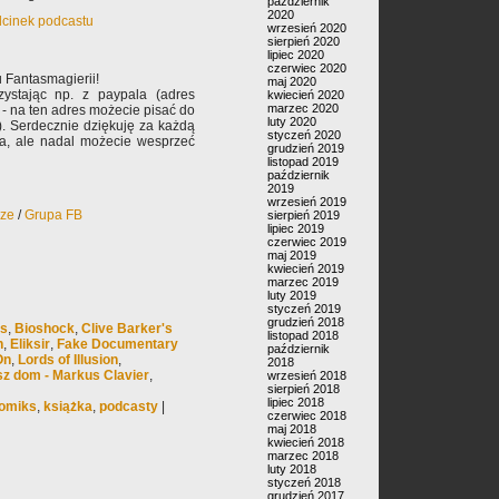
październik
2020
odcinek podcastu
wrzesień 2020
sierpień 2020
lipiec 2020
czerwiec 2020
 Fantasmagierii!
maj 2020
ystając np. z paypala (adres
kwiecień 2020
marzec 2020
- na ten adres możecie pisać do
luty 2020
). Serdecznie dziękuję za każdą
styczeń 2020
ła, ale nadal możecie wesprzeć
grudzień 2019
listopad 2019
październik
2019
wrzesień 2019
rze
/
Grupa FB
sierpień 2019
lipiec 2019
czerwiec 2019
maj 2019
kwiecień 2019
marzec 2019
luty 2019
styczeń 2019
grudzień 2018
es
,
Bioshock
,
Clive Barker's
listopad 2018
n
,
Eliksir
,
Fake Documentary
październik
On
,
Lords of Illusion
,
2018
sz dom - Markus Clavier
,
wrzesień 2018
sierpień 2018
lipiec 2018
omiks
,
książka
,
podcasty
|
czerwiec 2018
maj 2018
kwiecień 2018
marzec 2018
luty 2018
styczeń 2018
grudzień 2017