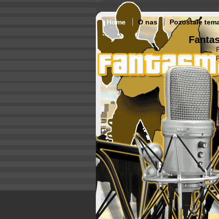
Home
O nas
Pozostałe tem
Fantas
p