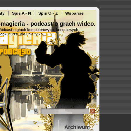
aty
Spis A - N
Spis O - Z
Wsparcie
magieria - podcast o grach wideo.
Podcast o grach komputerowych, konsolowych,
opkulturze, ale i nie tylko.
Archiwum