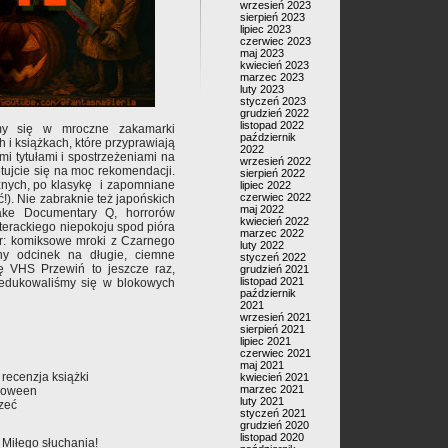
wrzesień 2023
sierpień 2023
lipiec 2023
czerwiec 2023
maj 2023
kwiecień 2023
marzec 2023
luty 2023
styczeń 2023
grudzień 2022
listopad 2022
my się w mroczne zakamarki
październik
 i książkach, które przyprawiają
2022
mi tytułami i spostrzeżeniami na
wrzesień 2022
tujcie się na moc rekomendacji.
sierpień 2022
cznych, po klasykę i zapomniane
lipiec 2022
czerwiec 2022
ć!). Nie zabraknie też japońskich
maj 2022
ake Documentary Q, horrorów
kwiecień 2022
iterackiego niepokoju spod pióra
marzec 2022
ser: komiksowe mroki z Czarnego
luty 2022
ny odcinek na długie, ciemne
styczeń 2022
 VHS Przewiń to jeszcze raz,
grudzień 2021
listopad 2021
 edukowaliśmy się w blokowych
październik
2021
wrzesień 2021
sierpień 2021
lipiec 2021
czerwiec 2021
maj 2021
 recenzja książki
kwiecień 2021
marzec 2021
lloween
luty 2021
zeć
styczeń 2021
grudzień 2020
listopad 2020
 Miłego słuchania!