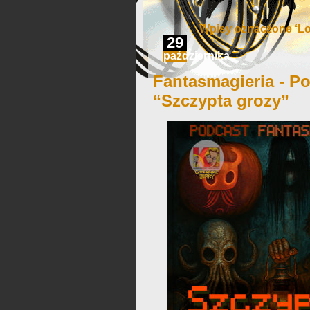
Wpisy oznaczone ‘Lor
29
października
Fantasmagieria - Po
“Szczypta grozy”