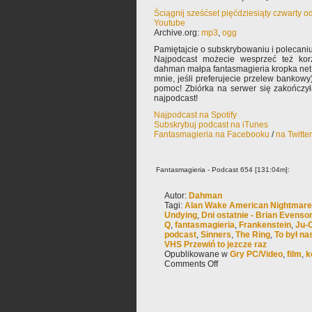
Ściągnij sześćset pięćdziesiąty czwarty 
Youtube
Archive.org:
mp3
,
ogg
Pamiętajcie o subskrybowaniu i polecaniu
Najpodcast możecie wesprzeć też korz
dahman małpa fantasmagieria kropka net 
mnie, jeśli preferujecie przelew bankowy
pomoc! Zbiórka na serwer się zakończy
najpodcast!
Najpodcast na Spotify
Subskrybuj podcast na iTunes
Fantasmagieria na Facebooku
/
na Twitte
Fantasmagieria - Podcast 654 [131:04m]:
Autor:
Dahman
Tagi:
Alan Wake American Nightmar
Undying
,
Dni ostatnie - Brian Evenso
Q
,
fantasmagieria
,
Frankenstein
,
Ju-
podcast
,
Sinners
,
The Ring
,
To był na
VHS Przewiń to jezcze raz
Opublikowane w
Gry PC/Video
,
film
,
k
Comments Off