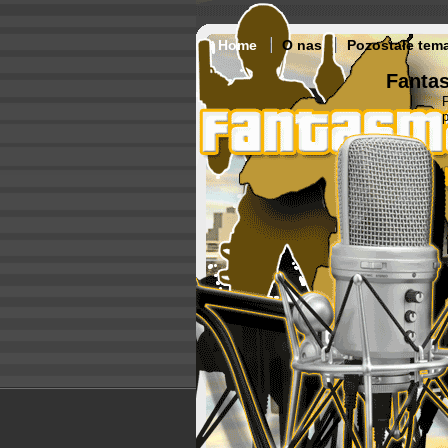
Home
O nas
Pozostałe tem
Fantas
p