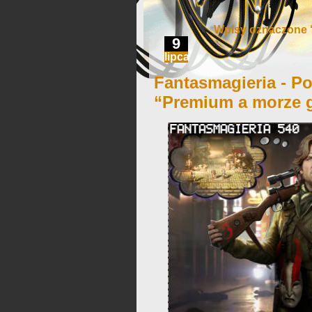
Wpisy oznaczone ‘
9
lipca
Fantasmagieria - Po
“Premium a morze g