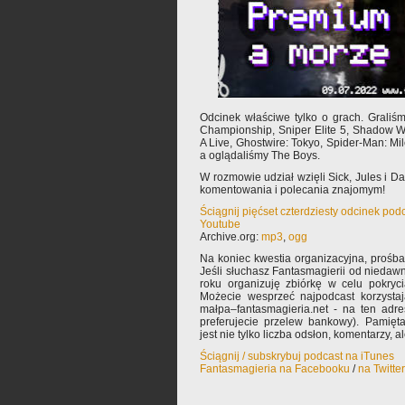
Odcinek właściwe tylko o grach. Graliś
Championship, Sniper Elite 5, Shadow War
A Live, Ghostwire: Tokyo, Spider-Man: Mi
a oglądaliśmy The Boys.
W rozmowie udział wzięli Sick, Jules i 
komentowania i polecania znajomym!
Ściągnij pięćset czterdziesty odcinek pod
Youtube
Archive.org:
mp3
,
ogg
Na koniec kwestia organizacyjna, prośb
Jeśli słuchasz Fantasmagierii od niedawn
roku organizuję zbiórkę w celu pokryc
Możecie wesprzeć najpodcast korzysta
małpa–fantasmagieria.net - na ten adre
preferujecie przelew bankowy). Pamięta
jest nie tylko liczba odsłon, komentarzy, 
Ściągnij / subskrybuj podcast na iTunes
Fantasmagieria na Facebooku
/
na Twitte