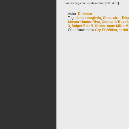
Fantasmagieria - Podcast 540 [103:47m]:
Autor:
Dahman
Tagi:
fantasmagieria
,
Ghostwire: Tok
Moster Hunter Rise
,
Octopath Travel
3
,
Sniper Elite 5
,
Spider-man: Miles M
Opublikowane w
Gry PC/Video
,
serial