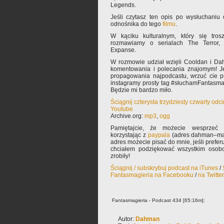
Legends.
Jeśli czytasz ten opis po wysłuchaniu
odnośnika do tego
filmu
.
W kąciku kulturalnym, który się tros
rozmawiamy o serialach The Terror,
Expanse.
W rozmowie udział wzięli Cooldan i Da
komentowania i polecania znajomym! Je
propagowania najpodcastu, wrzuć cie pr
instagramy prosty tag #słuchamFantasmagi
Będzie mi bardzo miło.
Ściągnij czterysta trzydziesty czwarty od
Youtube
Archive.org:
mp3
,
ogg
Pamiętajcie, że możecie wesprzeć 
korzystając z
paypala
(adres dahman–mał
adres możecie pisać do mnie, jeśli prefe
chciałem podziękować wszystkim osobo
zrobiły!
Ściągnij / subskrybuj podcast na iTunes
/
Fantasmagieria na Facebooku
/
na Twitte
Fantasmagieria - Podcast 434 [65:16m]:
Autor:
Dahman