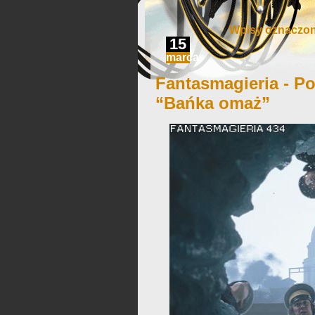
Wpisy oznaczon
15
marca
Fantasmagieria - Po
“Bańka omaż”