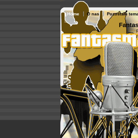
Home
O nas
Pozostałe tem
Fantas
p