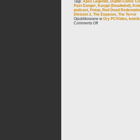
Tagi:
Apex Legends
,
Dublin Comic Co
Past Danger
,
Karppi (Deadwind)
,
Kol
podcast
,
Potop
,
Red Dead Redemptio
Division 2
,
The Expanse
,
The Terror
Opublikowane w
Gry PC/Video
,
komik
Comments Off