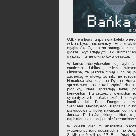
Odkryłem fascynujący świat kolekcjoner
w które byście nie uwierzyli. Repliki tak
oryginałów. Oglądałem homage’e z me
grosze, wyglądającym jak submariner
gąszczu internetów, jak łzy w deszczu.
W końcu zdecydowałem się wybrać
comiccon dubliński, edycja wiose
(śmiszne, że jeszcze zimą) i do tej p
zachodzę w głowę, że nikt nie rozpoz
Herculesa aka kapitana Dylana Hunta
sprzedawcy postanowili żądać ekstra
produkty, które sprzedają taniej p
konwentem. Na szczęście wyniosłem p
sympatycznych doświadczeń i odkry
komiks Half Past Danger autors
Stephena Mooney’ego. Kapitalna histo
przygodowa z nutką nawiązań do Indi
Jonesa i Parku Jurajskiego, o której wię
napisałem na naszej grupie facebookowe
W kwestii gier, to absolutnie pierw
wrażenia po paru godzinach z The Divis
2, kilka refleksji po 2/3 Red Dead R