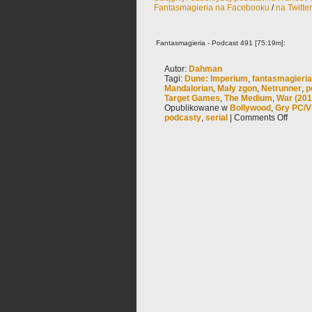
Fantasmagieria na Facebooku
/
na Twitte
Fantasmagieria - Podcast 491 [75:19m]:
Autor:
Dahman
Tagi:
Dune: Imperium
,
fantasmagieria
Mandalorian
,
Mały zgon
,
Netrunner
,
p
Target Games
,
The Medium
,
War (201
Opublikowane w
Bollywood
,
Gry PC/V
podcasty
,
serial
|
Comments Off