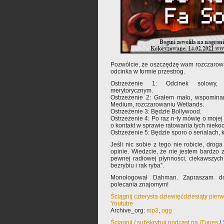
Pozwólcie, że oszczędzę wam rozczarowa
odcinka w formie przestróg.
Ostrzeżenie 1: Odcinek solowy, 
merytorycznym.
Ostrzeżenie 2: Grałem mało, wspomina
Medium, rozczarowaniu Wetlands.
Ostrzeżenie 3: Będzie Bollywood.
Ostrzeżenie 4: Po raz n-ty mówię o mojej 
o kontakt w sprawie ratowania tych nieko
Ostrzeżenie 5: Będzie sporo o serialach, 
Jeśli nic sobie z tego nie robicie, dr
opinie. Wiedzcie, że nie jestem bardzo 
pewnej radiowej płynności, ciekawszych
bezrybiu i rak ryba”.
Monologował Dahman. Zapraszam do
polecania znajomym!
Ściągnij czterysta dziewięćdziesiąty pie
Youtube
Archive_org:
mp3
,
ogg
Ściągnij / subskrybuj podcast na iTunes
/