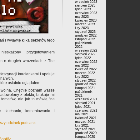
wrzesień 2023
sierpień 2023
lipiec 2023
czerwiec 2023
maj 2023
kwiecień 2023
marzec 2023
luty 2023
styczeń 2023
grudzień 2022
listopad 2022
ń i wyjawię kilka sekretów tego
październik
2022
wrzesień 2022
nieskażony przygotowaniem
sierpień 2022
lipiec 2022
m o drugich wrażeniach z The
czerwiec 2022
maj 2022
kwiecień 2022
marzec 2022
fascynacji karciankami i apeluje
luty 2022
chanych.
styczeń 2022
które ostatnio oglądałem.
grudzień 2021
listopad 2021
oga wolna. Chętnie poznam wasze
październik
zadowolony z efektu, brakuje mi
2021
 tematów, ale jak to mówią “na
wrzesień 2021
sierpień 2021
lipiec 2021
czerwiec 2021
 słuchania, komentowania i
maj 2021
kwiecień 2021
marzec 2021
rwszy odcinek podcastu
luty 2021
styczeń 2021
grudzień 2020
listopad 2020
Spotify