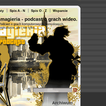
aty
Spis A - N
Spis O - Z
Wsparcie
magieria - podcast o grach wideo.
Podcast o grach komputerowych, konsolowych,
opkulturze, ale i nie tylko.
Archiwum