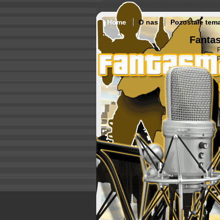
Home
O nas
Pozostałe tem
Fantas
p