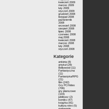
kwiecień 2009
marzec 2009
luty 2009
styczeń 2009
grudzień 2008
listopad 2008
październik
2008
wrzesień 2008
sierpień 2008
lipiec 2008
czerwiec 2008
maj 2008
kwiecień 2008
marzec 2008
luty 2008
styczeń 2008
Kategorie
ankieta
(8)
artykuł
(29)
Bollywood
(11)
Fantastyczna
(11)
Fantastyka/RPG
(21)
film
(242)
Gry PC/Video
(706)
gry planszowe
(103)
jubileusz
(2)
komiks
(47)
książka
(81)
kultura retro
(5)
malowanie