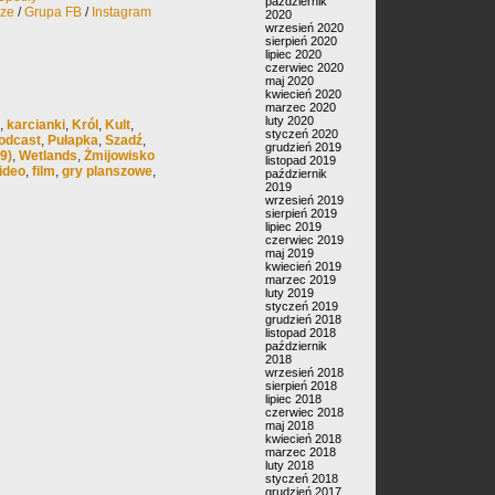
październik
rze
/
Grupa FB
/
Instagram
2020
wrzesień 2020
sierpień 2020
lipiec 2020
czerwiec 2020
maj 2020
kwiecień 2020
marzec 2020
luty 2020
,
karcianki
,
Król
,
Kult
,
styczeń 2020
odcast
,
Pułapka
,
Szadź
,
grudzień 2019
9)
,
Wetlands
,
Żmijowisko
listopad 2019
ideo
,
film
,
gry planszowe
,
październik
2019
wrzesień 2019
sierpień 2019
lipiec 2019
czerwiec 2019
maj 2019
kwiecień 2019
marzec 2019
luty 2019
styczeń 2019
grudzień 2018
listopad 2018
październik
2018
wrzesień 2018
sierpień 2018
lipiec 2018
czerwiec 2018
maj 2018
kwiecień 2018
marzec 2018
luty 2018
styczeń 2018
grudzień 2017