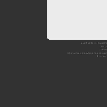
2008-2026 © Fantasmagi
Wszys
Opraco
Strona zaprojektowana na podsta
Podcast