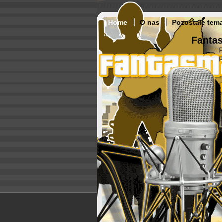
Home
O nas
Pozostałe tem
Fantas
p