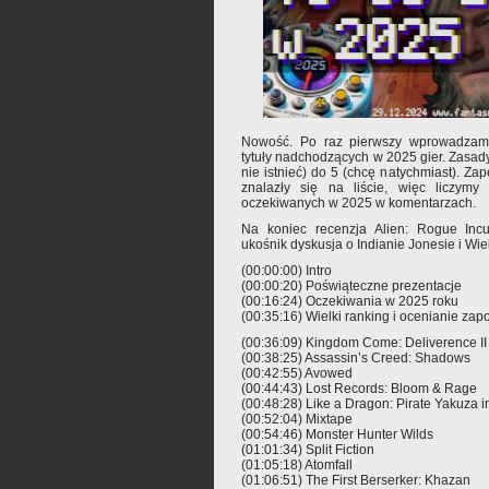
Nowość. Po raz pierwszy wprowadzamy
tytuły nadchodzących w 2025 gier. Zasady
nie istnieć) do 5 (chcę natychmiast). Za
znalazły się na liście, więc liczym
oczekiwanych w 2025 w komentarzach.
Na koniec recenzja Alien: Rogue Inc
ukośnik dyskusja o Indianie Jonesie i Wie
(00:00:00) Intro
(00:00:20) Poświąteczne prezentacje
(00:16:24) Oczekiwania w 2025 roku
(00:35:16) Wielki ranking i ocenianie za
(00:36:09) Kingdom Come: Deliverence II
(00:38:25) Assassin’s Creed: Shadows
(00:42:55) Avowed
(00:44:43) Lost Records: Bloom & Rage
(00:48:28) Like a Dragon: Pirate Yakuza i
(00:52:04) Mixtape
(00:54:46) Monster Hunter Wilds
(01:01:34) Split Fiction
(01:05:18) Atomfall
(01:06:51) The First Berserker: Khazan