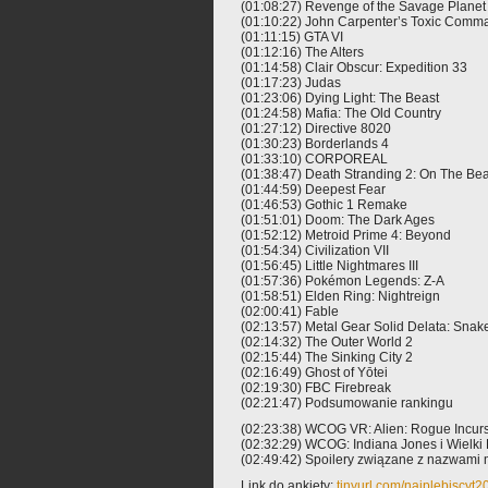
(01:08:27) Revenge of the Savage Planet
(01:10:22) John Carpenter’s Toxic Com
(01:11:15) GTA VI
(01:12:16) The Alters
(01:14:58) Clair Obscur: Expedition 33
(01:17:23) Judas
(01:23:06) Dying Light: The Beast
(01:24:58) Mafia: The Old Country
(01:27:12) Directive 8020
(01:30:23) Borderlands 4
(01:33:10) CORPOREAL
(01:38:47) Death Stranding 2: On The Be
(01:44:59) Deepest Fear
(01:46:53) Gothic 1 Remake
(01:51:01) Doom: The Dark Ages
(01:52:12) Metroid Prime 4: Beyond
(01:54:34) Civilization VII
(01:56:45) Little Nightmares III
(01:57:36) Pokémon Legends: Z-A
(01:58:51) Elden Ring: Nightreign
(02:00:41) Fable
(02:13:57) Metal Gear Solid Delata: Snak
(02:14:32) The Outer World 2
(02:15:44) The Sinking City 2
(02:16:49) Ghost of Yōtei
(02:19:30) FBC Firebreak
(02:21:47) Podsumowanie rankingu
(02:23:38) WCOG VR: Alien: Rogue Incur
(02:32:29) WCOG: Indiana Jones i Wielki
(02:49:42) Spoilery związane z nazwami m
Link do ankiety:
tinyurl.com/najplebiscyt2