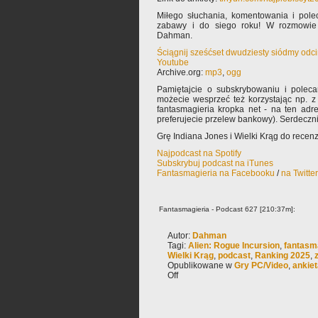
Miłego słuchania, komentowania i pol
zabawy i do siego roku! W rozmowie u
Dahman.
Ściągnij sześćset dwudziesty siódmy odc
Youtube
Archive.org:
mp3
,
ogg
Pamiętajcie o subskrybowaniu i poleca
możecie wesprzeć też korzystając np. 
fantasmagieria kropka net - na ten adr
preferujecie przelew bankowy). Serdeczn
Grę Indiana Jones i Wielki Krąg do recenz
Najpodcast na Spotify
Subskrybuj podcast na iTunes
Fantasmagieria na Facebooku
/
na Twitte
Fantasmagieria - Podcast 627 [210:37m]:
Autor:
Dahman
Tagi:
Alien: Rogue Incursion
,
fantasm
Wielki Krąg
,
podcast
,
Ranking 2025
,
Opublikowane w
Gry PC/Video
,
ankiet
Off