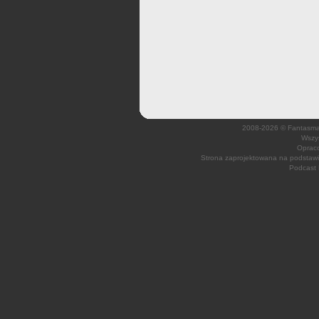
2008-2026 © Fantasmagi
Wszys
Opraco
Strona zaprojektowana na podsta
Podcast