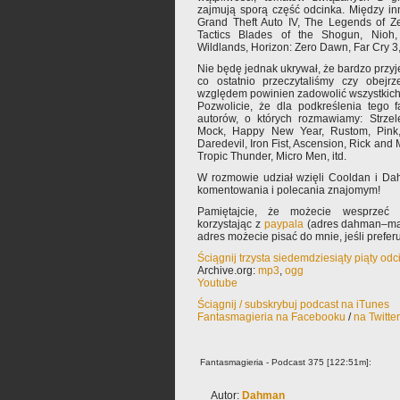
zajmują sporą część odcinka. Między i
Grand Theft Auto IV, The Legends of 
Tactics Blades of the Shogun, Nioh
Wildlands, Horizon: Zero Dawn, Far Cry 3, 
Nie będę jednak ukrywał, że bardzo przy
co ostatnio przeczytaliśmy czy obejr
względem powinien zadowolić wszystkich ty
Pozwolicie, że dla podkreślenia tego f
autorów, o których rozmawiamy: Strzel
Mock, Happy New Year, Rustom, Pink, 
Daredevil, Iron Fist, Ascension, Rick and 
Tropic Thunder, Micro Men, itd.
W rozmowie udział wzięli Cooldan i Da
komentowania i polecania znajomym!
Pamiętajcie, że możecie wesprzeć 
korzystając z
paypala
(adres dahman–mał
adres możecie pisać do mnie, jeśli prefe
Ściągnij trzysta siedemdziesiąty piąty od
Archive.org:
mp3
,
ogg
Youtube
Ściągnij / subskrybuj podcast na iTunes
Fantasmagieria na Facebooku
/
na Twitte
Fantasmagieria - Podcast 375 [122:51m]:
Autor:
Dahman