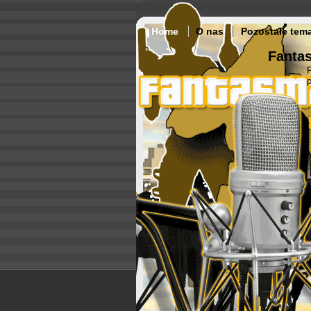
Home
O nas
Pozostałe tem
Fantas
p