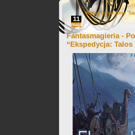
Wpisy oznaczone ‘Sant
11
maja
Fantasmagieria - Po
“Ekspedycja: Talos 