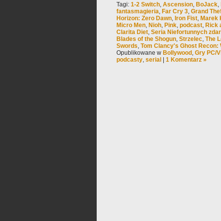
Tagi:
1-2 Switch
,
Ascension
,
BoJack
,
fantasmagieria
,
Far Cry 3
,
Grand Thef
Horizon: Zero Dawn
,
Iron Fist
,
Marek 
Micro Men
,
Nioh
,
Pink
,
podcast
,
Rick 
Clarita Diet
,
Seria Niefortunnych zda
Blades of the Shogun
,
Strzelec
,
The L
Swords
,
Tom Clancy's Ghost Recon: 
Opublikowane w
Bollywood
,
Gry PC/V
podcasty
,
serial
|
1 Komentarz »