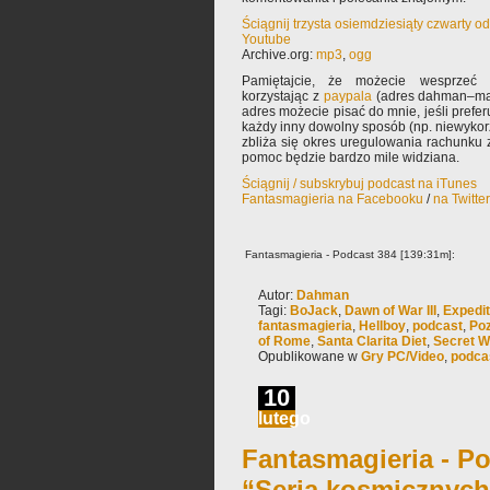
Ściągnij trzysta osiemdziesiąty czwarty o
Youtube
Archive.org:
mp3
,
ogg
Pamiętajcie, że możecie wesprzeć 
korzystając z
paypala
(adres dahman–mał
adres możecie pisać do mnie, jeśli prefe
każdy inny dowolny sposób (np. niewyko
zbliża się okres uregulowania rachunku
pomoc będzie bardzo mile widziana.
Ściągnij / subskrybuj podcast na iTunes
Fantasmagieria na Facebooku
/
na Twitte
Fantasmagieria - Podcast 384 [139:31m]:
Autor:
Dahman
Tagi:
BoJack
,
Dawn of War III
,
Expedit
fantasmagieria
,
Hellboy
,
podcast
,
Poz
of Rome
,
Santa Clarita Diet
,
Secret W
Opublikowane w
Gry PC/Video
,
podca
10
lutego
Fantasmagieria - Po
“Seria kosmicznych