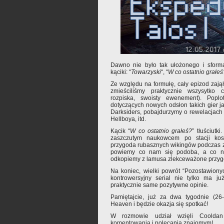
Dawno nie było tak ułożonego i sform
kąciki: “
Towarzyski
“, “
W co ostatnio grałeś
Ze względu na formułę, cały epizod zają
zmieściliśmy praktycznie wszysytko 
rozpiska, swoisty ewenement). Poplo
dotyczących nowych odsłon takich gier ja
Darksiders, pobajdurzymy o rewelacjac
Hellboya, itd.
Kącik “
W co ostatnio grałeś?
” tłuściut
zaszczutym naukowcem po stacji kosm
przygoda rubasznych wikingów podczas 
powiemy co nam się podoba, a co n
odkopiemy z lamusa zlekceważone przyg
Na koniec, wielki powrót “Pozostawiony
kontrowersyjny serial nie tylko ma już
praktycznie same pozytywne opinie.
Pamiętajcie, już za dwa tygodnie (26
Heaven i będzie okazja się spotkać!
W rozmowie udział wzięli Coolda
komentowania i polecania znajomym!