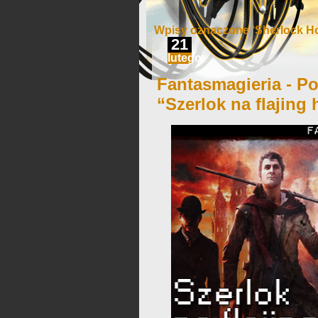
Wpisy oznaczone ‘Sherlock Ho
21
lutego
Fantasmagieria - Po
“Szerlok na flajing 