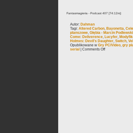
Fantasmagieria - Podcast 407 [74:12m]:
Autor:
Dahman
Tagi:
Altered Carbon
,
Bayonetta
,
Cel
planszowe
,
Głębia - Marcin Podlewski
Come: Deliverence
,
Lucyfer
,
Modyfik
Holmes: Devil's Daughter
,
Switch
,
Ve
Opublikowane w
Gry PC/Video
,
gry p
serial
|
Comments Off