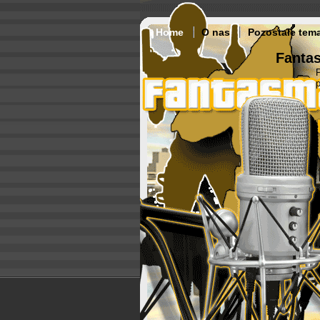
Home
O nas
Pozostałe tem
Fantas
p