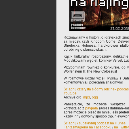
Rozmawiamy o historii, o igrzyskach zimo
za miedzy, czyli Kindgom Come: Delive
Sherlocka Holmesa, hardkorowej platf
odrobinkę o planszówkach.
Kącik kulturalny rozproszony, delikatn
Modyfikowany węgiel, komiksy Velvet, Lucy
Przypominam również o konkursie, do w
Wolfenstein II: The New Colossus!
W rozmowie udział wzięli Rysław i Da
komentowania i polecania znajomym!
Ściągnij czterysta siódmy odcinek podcas
Youtube
Archive.org:
mp3
,
ogg
Pamiętajcie, że możecie wesprzeć 
korzystając z
paypala
(adres dahman–mał
adres możecie pisać do mnie, jeśli prefe
każdy inny dowolny sposób (np. niewyko
Ściągnij / subskrybuj podcast na iTunes
Fantasmagieria na Facebooku
/
na Twitte