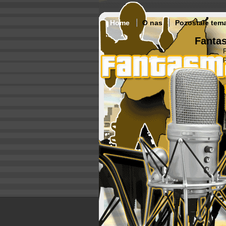
Home
O nas
Pozostałe tem
Fantas
p