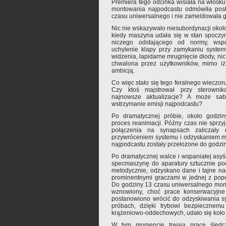
Premiera tego odcinka wisiała na włos
montowania najpodcastu odmówiła pos
czasu uniwersalnego i nie zameldowała g
Nic nie wskazywało niesubordynacji okoł
kiedy maszyna udała się w stan spoczy
niczego odstającego od normy, wspo
uchylenie klapy przy zamykaniu system
widzenia, lapidarne mrugnięcie diody, n
chwalona przez użytkowników, mimo iż
ambicją.
Co więc stało się tego feralnego wieczo
Czy ktoś majstrował przy sterownik
najnowsze aktualizacje? A może sa
wstrzymanie emisji najpodcastu?
Po dramatycznej próbie, około godzi
proces reanimacji. Późny czas nie sprzyj
połączenia na synapsach zaliczały
przywróceniem systemu i odzyskaniem m
najpodcastu zostały przełożone do godzin
Po dramatycznej walce i wspaniałej asy
specmaszynę do aparatury sztucznie pod
metodycznie, odzyskano dane i tajne 
prominentnymi graczami w jednej z popul
Do godziny 13 czasu uniwersalnego monta
wznowiony, choć prace konserwacyjne 
postanowiono wrócić do odzyskiwania sy
próbach, dzięki trybowi bezpiecznemu 
krążeniowo-oddechowych, udało się koło 
W tym momencie trwają prace śledc