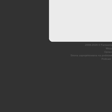
2008-2026 © Fantasmagi
Wszys
Opraco
Strona zaprojektowana na podsta
Podcast