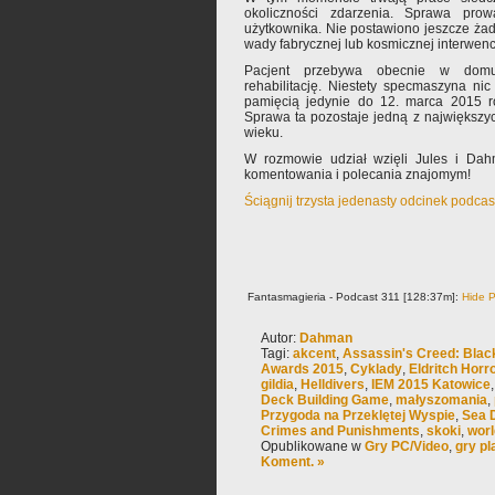
okoliczności zdarzenia. Sprawa pro
użytkownika. Nie postawiono jeszcze żad
wady fabrycznej lub kosmicznej interwencj
Pacjent przebywa obecnie w domu
rehabilitację. Niestety specmaszyna nic 
pamięcią jedynie do 12. marca 2015 r
Sprawa ta pozostaje jedną z największy
wieku.
W rozmowie udział wzięli Jules i Dah
komentowania i polecania znajomym!
Ściągnij trzysta jedenasty odcinek podcas
Fantasmagieria - Podcast 311 [128:37m]:
Hide P
Autor:
Dahman
Tagi:
akcent
,
Assassin's Creed: Blac
Awards 2015
,
Cyklady
,
Eldritch Horr
gildia
,
Helldivers
,
IEM 2015 Katowice
Deck Building Game
,
małyszomania
,
Przygoda na Przeklętej Wyspie
,
Sea 
Crimes and Punishments
,
skoki
,
worl
Opublikowane w
Gry PC/Video
,
gry p
Koment. »