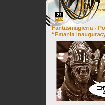
Wpisy oznaczon
21
marca
Fantasmagieria - Po
“Emania inaugurac