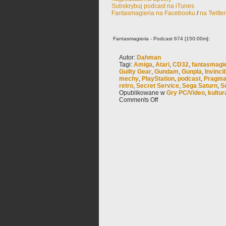
Subskrybuj podcast na iTunes
Fantasmagieria na Facebooku
/
na Twitte
Fantasmagieria - Podcast 674 [150:00m]:
Autor:
Dahman
Tagi:
Amiga
,
Atari
,
CD32
,
fantasmagie
Guilty Gear
,
Gundam
,
Gunpla
,
Invinci
mechy
,
PlayStation
,
podcast
,
Pragma
retro
,
Secret Service
,
Sega Saturn
,
S
Opublikowane w
Gry PC/Video
,
kultur
Comments Off