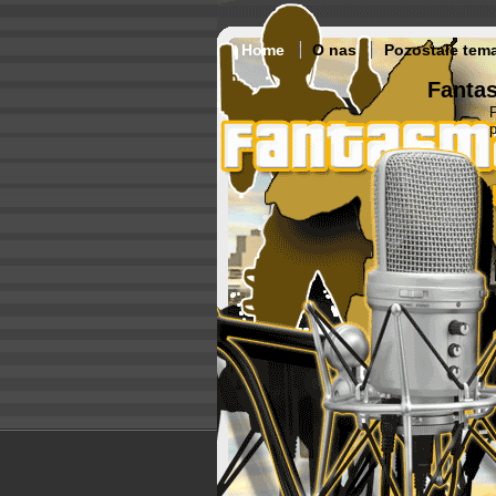
Home
O nas
Pozostałe tem
Fantas
p