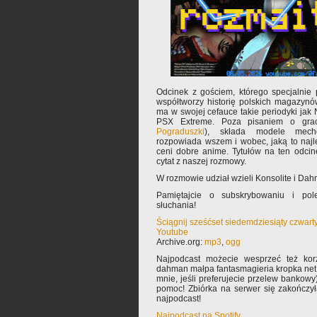
Odcinek z gościem, którego specjalnie 
współtworzy historię polskich magazyn
ma w swojej cefauce takie periodyki jak 
PSX Extreme. Poza pisaniem o grac
Pograduszki
), składa modele mechó
rozpowiada wszem i wobec, jaką to najlep
ceni dobre anime. Tytułów na ten odcin
cytat z naszej rozmowy.
W rozmowie udział wzieli Konsolite i Da
Pamiętajcie o subskrybowaniu i pole
słuchania!
Ściągnij sześćset siedemdziesiąty czwart
Youtube
Archive.org:
mp3
,
ogg
Najpodcast możecie wesprzeć też korz
dahman małpa fantasmagieria kropka net 
mnie, jeśli preferujecie przelew bankowy
pomoc! Zbiórka na serwer się zakończy
najpodcast!
Najpodcast na Spotify