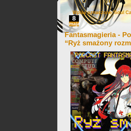
Wpisy oznaczone ‘Soul Cal
8
maja
Fantasmagieria - Po
“Ryż smażony rozma