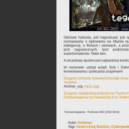
Odcinek hybryda, pół najpodcast, pół s
rozmawiamy o lądowaniu na Marsie łaz
inteligencji, o filmach i serialach, a pó
tych zagranicznych, tych podchod
superbohaterów. Takie tam.
A od połowy spoilercast najbardziej kontro
W rozmowie udział wzięli Sick i Dah
komentowania i polecania znajomym!
Ściągnij czterysta dziewięćdziesiąty drug
Youtube
Archive_org:
mp3
,
ogg
Ściągnij / subskrybuj podcast na iTunes
/
Fantasmagieria na Facebooku
/
na Twitte
Fantasmagieria - Podcast 492 [194:34m]:
Autor:
Dahman
Tagi:
Aeon's End
,
Bastion
,
Cyberpunk