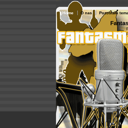
Home
O nas
Pozostałe tem
Fantas
p