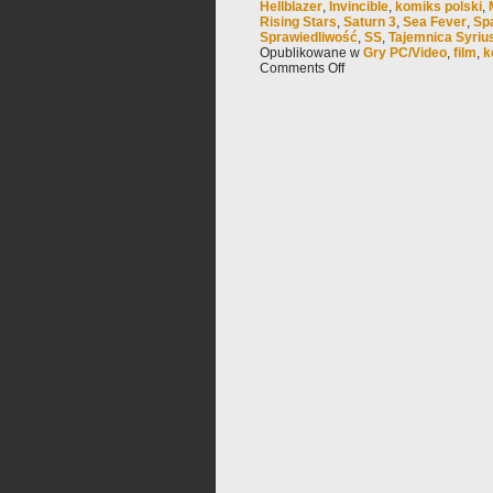
Hellblazer
,
Invincible
,
komiks polski
,
Rising Stars
,
Saturn 3
,
Sea Fever
,
Sp
Sprawiedliwość
,
SS
,
Tajemnica Syriu
Opublikowane w
Gry PC/Video
,
film
,
k
Comments Off