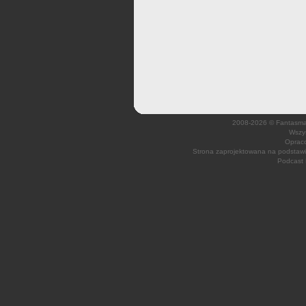
2008-2026 © Fantasmagi
Wszys
Opraco
Strona zaprojektowana na podsta
Podcast