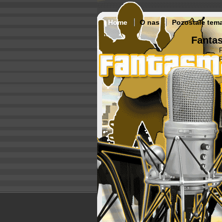
Home
O nas
Pozostałe tem
Fantas
p