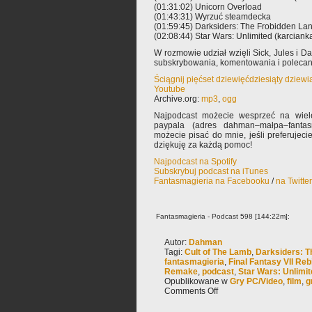
(01:31:02) Unicorn Overload
(01:43:31) Wyrzuć steamdecka
(01:59:45) Darksiders: The Frobidden La
(02:08:44) Star Wars: Unlimited (karciank
W rozmowie udział wzięli Sick, Jules i 
subskrybowania, komentowania i poleca
Ściągnij pięćset dziewięćdziesiąty dziew
Youtube
Archive.org:
mp3
,
ogg
Najpodcast możecie wesprzeć na wiele
paypala (adres dahman–małpa–fantas
możecie pisać do mnie, jeśli preferujec
dziękuję za każdą pomoc!
Najpodcast na Spotify
Subskrybuj podcast na iTunes
Fantasmagieria na Facebooku
/
na Twitte
Fantasmagieria - Podcast 598 [144:22m]:
Autor:
Dahman
Tagi:
Cult of The Lamb
,
Darksiders: T
fantasmagieria
,
Final Fantasy VII Reb
Remake
,
podcast
,
Star Wars: Unlimi
Opublikowane w
Gry PC/Video
,
film
,
g
Comments Off