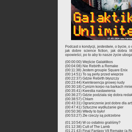
Podcast o kondycji, jestestwie, o bycie, o 
jak dobre science fiction, jak dobra li
opowieści, po to aby to nasze życie uboga
(00:00:00) Wejście Galaktikos
(00:04:08) Nie Rebirth a Remake
(00:11:38) Jestem groupie Square Enix
(00:14:51) To są perły przed wieprze
(00:22:37) Gdzie Rebirth błyszczy
(00:23:44) Kwintesencja growej nudy
(00:30:18) Cynizm korpo na barkach mnie
(00:35:41) Kwestia nastawienia
(00:36:27) Gdzie podziała się dobra reda
(00:38:57) Chłam
(00:43:31) Ograniczenie jest dobre dla art
(00:47:41) Sztuczne wydłużanie gier
(00:50:36) Wtedy to było!
(00:53:27) Złe rzeczy są potrzebne
(01:10:54) W co ostatnio graliśmy?
(01:12:38) Cult of The Lamb
(01:21:43) Final Fantasy VII Remake (a Re