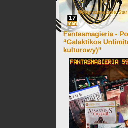
Wpisy oznaczone ‘Star 
17
marca
Fantasmagieria - Po
“Galaktikos Unlimit
kulturowy)”