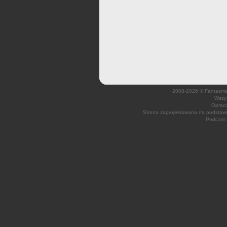
2008-2026 © Fantasmagi
Wszys
Opraco
Strona zaprojektowana na podsta
Podcast