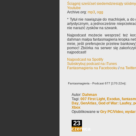
Ściągnij sześćset siedemdziesiąty siódm
Youtube
Archive.org:
mp3
,
ogg
* Tytuł nie nawiązuje do machlojek, a do 
artystycznym, a jednocześnie nieprzekr
nie narazić zysków na szwank.
Najpodcast możecie wesprzeć też korz
dahman małpa fantasmagieria kropka net 
mnie, jeśli preferujecie przelew bankowy
pomoc! Zbiórka na serwer się zakończy
najpodcast!
Najpodcast na Spotify
Subskrybuj podcast na iTunes
Fantasmagieria na Facebooku
/
na Twitte
Fantasmagieria - Podcast 677 [170:22m]:
Autor:
Dahman
Tagi:
007 First Light
,
Exodus
,
fantasm
Day
,
GenAtlas
,
God of War: Laufey
,
p
Xbox
Opublikowane w
Gry PC/Video
,
wydar
23
czerwca