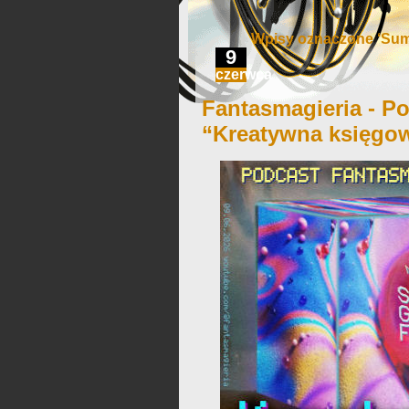
Wpisy oznaczone ‘Su
9
czerwca
Fantasmagieria - Po
“Kreatywna księgo