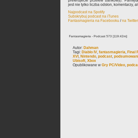
preferujecie przelew bankowy). Pamięta
jest nie tylko liczba odsłon, komentarzy, 
Najpodcast na Spotify
Subskrybuj podcast na iTunes
Fantasmagieria na Facebooku
/
na Twitte
Fantasmagieria - Podcast 573 [119:42m]:
Autor:
Dahman
Tagi:
Diablo IV
,
fantasmagieria
,
Final 
XVI
,
Nintendo
,
podcast
,
podsumowan
Ubisoft
,
Xbox
Opublikowane w
Gry PC/Video
,
podca