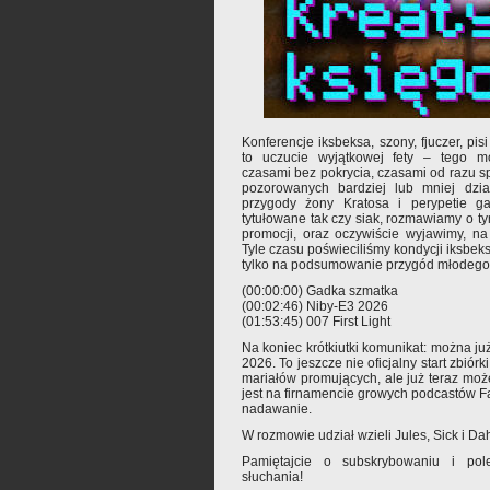
Konferencje iksbeksa, szony, fjuczer, pi
to uczucie wyjątkowej fety – tego mo
czasami bez pokrycia, czasami od razu 
pozorowanych bardziej lub mniej dzia
przygody żony Kratosa i perypetie ga
tytułowane tak czy siak, rozmawiamy o ty
promocji, oraz oczywiście wyjawimy, na
Tyle czasu poświeciliśmy kondycji iksbeks
tylko na podsumowanie przygód młodego
(00:00:00) Gadka szmatka
(00:02:46) Niby-E3 2026
(01:53:45) 007 First Light
Na koniec krótkiutki komunikat: można ju
2026. To jeszcze nie oficjalny start zbió
mariałów promujących, ale już teraz mo
jest na firnamencie growych podcastów Fa
nadawanie.
W rozmowie udział wzieli Jules, Sick i D
Pamiętajcie o subskrybowaniu i pole
słuchania!