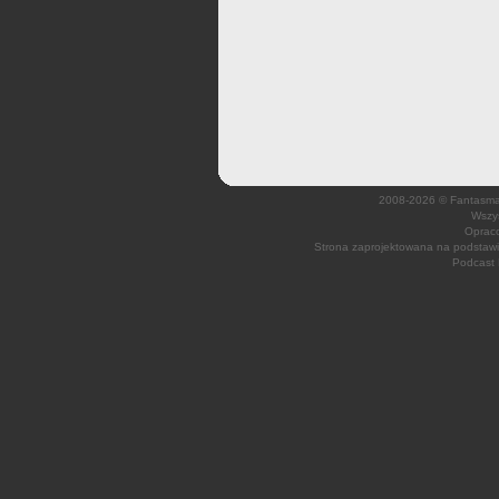
2008-2026 © Fantasmagi
Wszys
Opraco
Strona zaprojektowana na podsta
Podcast