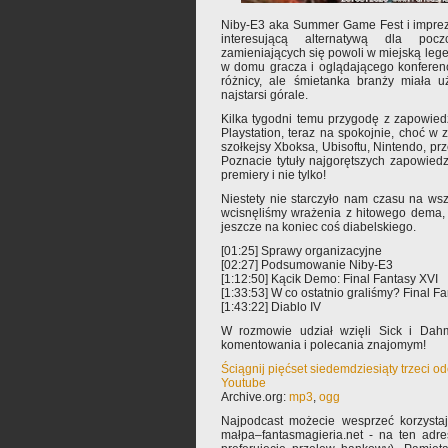
Niby-E3 aka Summer Game Fest i imprez
interesującą alternatywą dla pocz
zamieniających się powoli w miejską leg
w domu gracza i oglądającego konferenc
różnicy, ale śmietanka branży miała u
najstarsi górale.
Kilka tygodni temu przygodę z zapowied
Playstation, teraz na spokojnie, choć w
szołkejsy Xboksa, Ubisoftu, Nintendo, prze
Poznacie tytuły najgorętszych zapowiedz
premiery i nie tylko!
Niestety nie starczyło nam czasu na ws
wcisnęliśmy wrażenia z hitowego dema, 
jeszcze na koniec coś diabelskiego.
[01:25] Sprawy organizacyjne
[02:27] Podsumowanie Niby-E3
[1:12:50] Kącik Demo: Final Fantasy XVI
[1:33:53] W co ostatnio graliśmy? Final F
[1:43:22] Diablo IV
W rozmowie udział wzięli Sick i Dah
komentowania i polecania znajomym!
Ściągnij pięćset siedemdziesiąty trzeci o
Youtube
Archive.org:
mp3
,
ogg
Najpodcast możecie wesprzeć korzysta
małpa–fantasmagieria.net - na ten adre