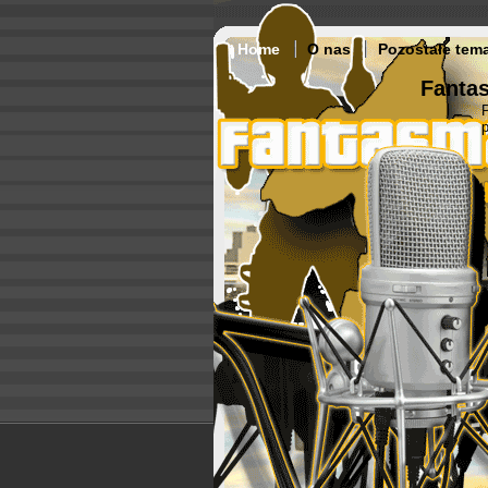
Home
O nas
Pozostałe tem
Fantas
p