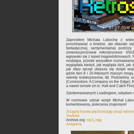
Zaprosiłem Michała Labochę z wid
porozmawiać o Amidze, ale okazało się,
fantastycznej, sentymentalnej podróż
zrewolucjonizował mikroprocesor 650
wgrywało się z kaset magnetofonowych. Ni
nostalgia, przede wszystkim rozmawiamy 
wyglądała kiedyś, jak wygląda dziś, jak e
jak stary sprzęt ulepsza się dzięki ws
gdzie fani 8 i 16-bitowych maszyn mogą
sekrety kolekcjonerów, itd. Podzielimy s
(Commodore: A Company on the Edge), fil
a nawet seriale (m.in. Halt and Catch Fire)
Zainteresowanych Loadingiem, odsyłam
W rozmowie udział wzięli Michał Lab
komentowania, polecania znajomym!
Ściągnij trzysta pięćdziesiąty drugi odcin
Youtube
Archive.org:
mp3
,
ogg
Amigieria