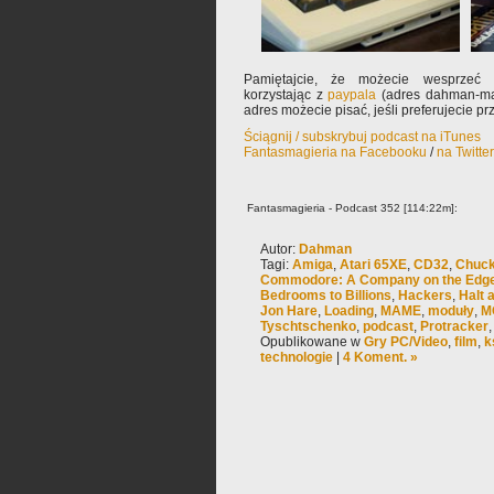
Pamiętajcie, że możecie wesprzeć 
korzystając z
paypala
(adres dahman-mał
adres możecie pisać, jeśli preferujecie p
Ściągnij / subskrybuj podcast na iTunes
Fantasmagieria na Facebooku
/
na Twitte
Fantasmagieria - Podcast 352 [114:22m]:
Autor:
Dahman
Tagi:
Amiga
,
Atari 65XE
,
CD32
,
Chuck
Commodore: A Company on the Edg
Bedrooms to Billions
,
Hackers
,
Halt 
Jon Hare
,
Loading
,
MAME
,
moduły
,
M
Tyschtschenko
,
podcast
,
Protracker
Opublikowane w
Gry PC/Video
,
film
,
k
technologie
|
4 Koment. »