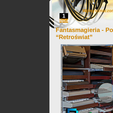
Wpisy oznaczon
1
lipca
Fantasmagieria - Po
“Retroświat”