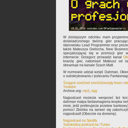
W dzisiejszym odcinku mam przyjemno
doświadczonego twórcę gier pracuj
stanowisku Lead Programmer oraz preze
także Mateusza Grelocha, New Busines
specjalizującej się w promocji gier
internecie: Grzegorz prowadzi kanał
Ok
branżę gier, natomiast Mateusz od l
streamuje na kanale Szach Matt.
W rozmowie udział wzięli Dahman, Okie
o subskrybowaniu i polecaniu Fantasmagie
Ściągnij sześćset sześćdziesiąty trzeci o
Youtube
Archive.org:
mp3
,
ogg
Najpodcast możecie wesprzeć też korz
dahman małpa fantasmagieria kropka net 
mnie, jeśli preferujecie przelew bankowy
pomoc! Zbiórka na serwer się zakończy
najpodcast! (Obecnie na domenę).
Najpodcast na Spotify
Subskrybuj podcast na iTunes