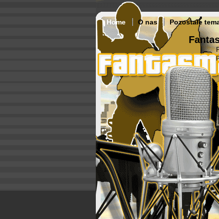
Home
O nas
Pozostałe tem
Fantas
p