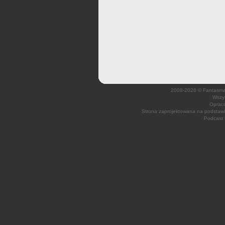
2008-2026 © Fantasmagi
Wszys
Opraco
Strona zaprojektowana na podsta
Podcast