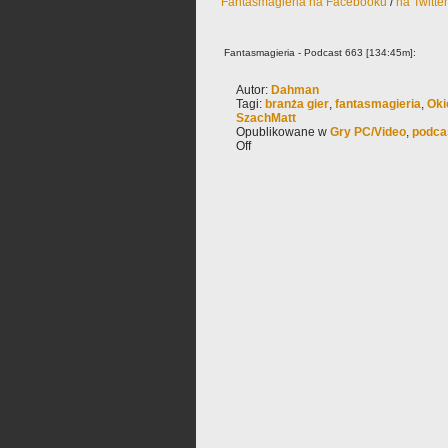
Fantasmagieria na Facebooku
/
na Twitte
Fantasmagieria - Podcast 663 [134:45m]:
Autor:
Dahman
Tagi:
branża gier
,
fantasmagieria
,
Ok
SzachMatt
Opublikowane w
Gry PC/Video
,
podca
Off