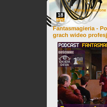
Wpisy oznaczone 
18
stycznia
Fantasmagieria - Po
grach wideo profes