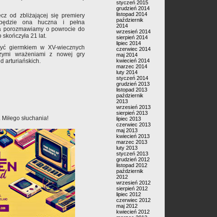
styczeń 2015
grudzień 2014
listopad 2014
cz od zbliżającej się premiery
październik
 będzie ona huczna i pełna
2014
ka porozmawiamy o powrocie do
wrzesień 2014
skończyła 21 lat.
sierpień 2014
lipiec 2014
 być giermkiem w XV-wiecznych
czerwiec 2014
zymi wrażeniami z nowej gry
maj 2014
 arturiańskich.
kwiecień 2014
marzec 2014
luty 2014
styczeń 2014
grudzień 2013
listopad 2013
październik
2013
wrzesień 2013
sierpień 2013
 Miłego słuchania!
lipiec 2013
czerwiec 2013
maj 2013
kwiecień 2013
marzec 2013
luty 2013
styczeń 2013
grudzień 2012
listopad 2012
październik
2012
wrzesień 2012
sierpień 2012
lipiec 2012
czerwiec 2012
maj 2012
kwiecień 2012