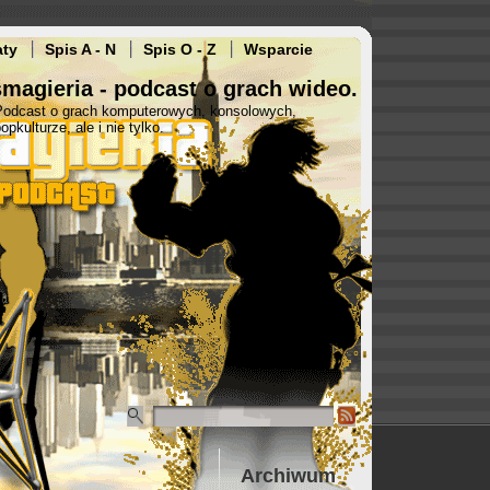
aty
Spis A - N
Spis O - Z
Wsparcie
magieria - podcast o grach wideo.
Podcast o grach komputerowych, konsolowych,
opkulturze, ale i nie tylko.
Archiwum