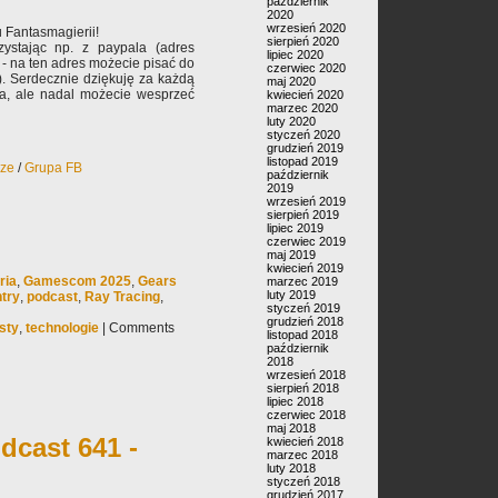
październik
2020
wrzesień 2020
 Fantasmagierii!
sierpień 2020
ystając np. z paypala (adres
lipiec 2020
- na ten adres możecie pisać do
czerwiec 2020
). Serdecznie dziękuję za każdą
maj 2020
ła, ale nadal możecie wesprzeć
kwiecień 2020
marzec 2020
luty 2020
styczeń 2020
grudzień 2019
listopad 2019
rze
/
Grupa FB
październik
2019
wrzesień 2019
sierpień 2019
lipiec 2019
czerwiec 2019
maj 2019
kwiecień 2019
ria
,
Gamescom 2025
,
Gears
marzec 2019
luty 2019
ntry
,
podcast
,
Ray Tracing
,
styczeń 2019
grudzień 2018
sty
,
technologie
|
Comments
listopad 2018
październik
2018
wrzesień 2018
sierpień 2018
lipiec 2018
czerwiec 2018
maj 2018
dcast 641 -
kwiecień 2018
marzec 2018
luty 2018
styczeń 2018
grudzień 2017