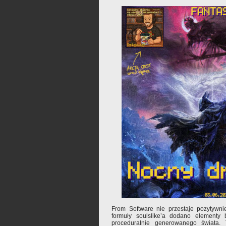
From Software nie przestaje pozytywn
formuły soulslike’a dodano elementy b
proceduralnie generowanego świata. 