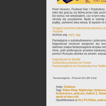
Pixel Heaven, Festiwal Gier i Popkultury
retro dla graczy, na której przez lata po
Do końca nie wiedziałem, czy w tym roku 
ułożyły się pozytywnie. Będę w sobotę i
piątkę, zamienić dwa słowa, to będzie mi 
Ściągnij sześćset czterdziesty pierwszy 
Youtube
Archive.org:
mp3
,
ogg
Pamiętajcie o subskrybowaniu i polecaniu
Najpodcast możecie wesprzeć też korz
dahman małpa fantasmagieria kropka net 
mnie, jeśli preferujecie przelew bankowy
pomoc! Ruszyła zbiórka na serwer, edycj
Najpodcast na Spotify
Subskrybuj podcast na iTunes
Fantasmagieria na Facebooku
/
na Twitte
Fantasmagieria - Podcast 641 [95:14m]:
Autor:
Dahman
Tagi:
Elden Ring: Nightreign
,
fantasma
Deliverance
,
podcast
,
Switch 2
,
Taint
world of warcraft
Opublikowane w
Gry PC/Video
,
podca