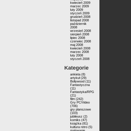
kwiecień 2009
marzec 2009
luty 2009
styczeń 2009
grudzień 2008
listopad 2008
październik
2008
wrzesień 2008
sierpień 2008
lipiec 2008
czerwiec 2008
maj 2008
kwiecień 2008
marzec 2008
luty 2008
styczeń 2008
Kategorie
ankieta
(8)
artykuł
(29)
Bollywood
(11)
Fantastyczna
(11)
Fantastyka/RPG
(21)
film
(242)
Gry PC/Video
(706)
gry planszowe
(103)
jubileusz
(2)
komiks
(47)
książka
(81)
kultura retro
(5)
malowanie