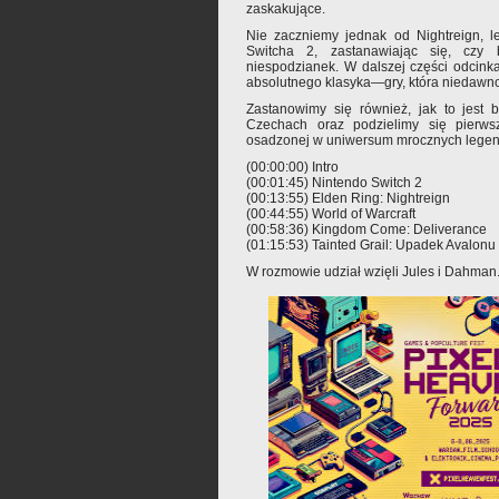
zaskakujące.
Nie zaczniemy jednak od Nightreign, le
Switcha 2, zastanawiając się, czy
niespodzianek. W dalszej części odcin
absolutnego klasyka—gry, która niedawno 
Zastanowimy się również, jak to jest
Czechach oraz podzielimy się pierws
osadzonej w uniwersum mrocznych legend
(00:00:00) Intro
(00:01:45) Nintendo Switch 2
(00:13:55) Elden Ring: Nightreign
(00:44:55) World of Warcraft
(00:58:36) Kingdom Come: Deliverance
(01:15:53) Tainted Grail: Upadek Avalonu
W rozmowie udział wzięli Jules i Dahman.