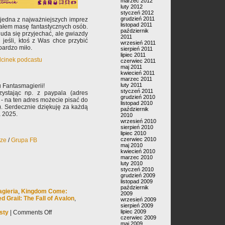
marzec 2012
luty 2012
styczeń 2012
grudzień 2011
, jedna z najważniejszych imprez
listopad 2011
znałem masę fantastycznych osób.
październik
uda się przyjechać, ale gwiazdy
2011
 jeśli, ktoś z Was chce przybić
wrzesień 2011
bardzo miło.
sierpień 2011
lipiec 2011
odcinek podcastu
czerwiec 2011
maj 2011
kwiecień 2011
marzec 2011
luty 2011
 Fantasmagierii!
styczeń 2011
ystając np. z paypala (adres
grudzień 2010
- na ten adres możecie pisać do
listopad 2010
). Serdecznie dziękuję za każdą
październik
a 2025.
2010
wrzesień 2010
sierpień 2010
lipiec 2010
czerwiec 2010
rze
/
Grupa FB
maj 2010
kwiecień 2010
marzec 2010
luty 2010
styczeń 2010
grudzień 2009
listopad 2009
październik
gieria
,
Kingdom Come:
2009
ed Grail: The Fall of Avalon
,
wrzesień 2009
sierpień 2009
lipiec 2009
sty
|
Comments Off
czerwiec 2009
maj 2009