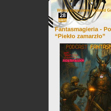
Wpisy oznaczone ‘Tainted Gra
28
sierpnia
Fantasmagieria - Po
“Piekło zamarzło”