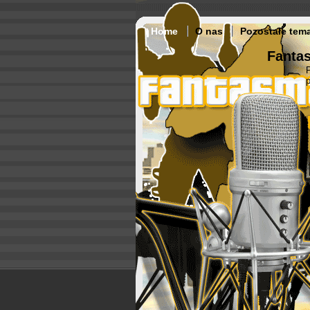
Home
O nas
Pozostałe tem
Fantas
p