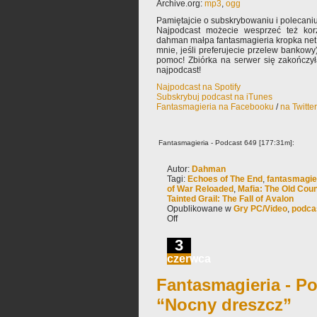
Archive.org:
mp3
,
ogg
Pamiętajcie o subskrybowaniu i polecaniu
Najpodcast możecie wesprzeć też korz
dahman małpa fantasmagieria kropka net 
mnie, jeśli preferujecie przelew bankowy
pomoc! Zbiórka na serwer się zakończy
najpodcast!
Najpodcast na Spotify
Subskrybuj podcast na iTunes
Fantasmagieria na Facebooku
/
na Twitte
Fantasmagieria - Podcast 649 [177:31m]:
Autor:
Dahman
Tagi:
Echoes of The End
,
fantasmagie
of War Reloaded
,
Mafia: The Old Cou
Tainted Grail: The Fall of Avalon
Opublikowane w
Gry PC/Video
,
podca
Off
3
czerwca
Fantasmagieria - Po
“Nocny dreszcz”