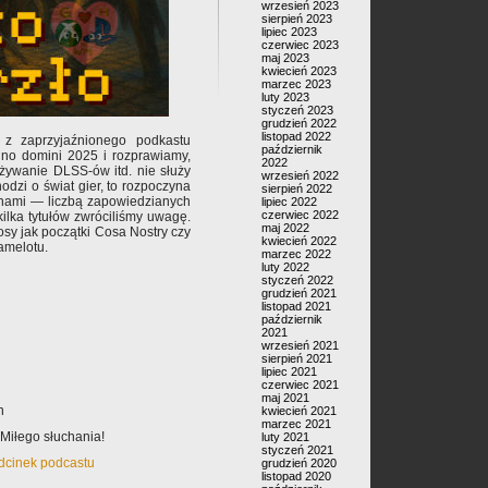
wrzesień 2023
sierpień 2023
lipiec 2023
czerwiec 2023
maj 2023
kwiecień 2023
marzec 2023
luty 2023
styczeń 2023
grudzień 2022
listopad 2022
z zaprzyjaźnionego podkastu
październik
no domini 2025 i rozprawiamy,
2022
używanie DLSS-ów itd. nie służy
wrzesień 2022
odzi o świat gier, to rozpoczyna
sierpień 2022
nami — liczbą zapowiedzianych
lipiec 2022
czerwiec 2022
kilka tytułów zwróciliśmy uwagę.
maj 2022
tosy jak początki Cosa Nostry czy
kwiecień 2022
amelotu.
marzec 2022
luty 2022
styczeń 2022
grudzień 2021
listopad 2021
październik
2021
wrzesień 2021
sierpień 2021
lipiec 2021
czerwiec 2021
maj 2021
n
kwiecień 2021
marzec 2021
Miłego słuchania!
luty 2021
styczeń 2021
odcinek podcastu
grudzień 2020
listopad 2020