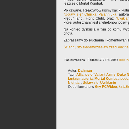
jeszcze o Mortal Kombat.
Po czwarte. Reaktywowaliśmy kącik kultur
“Udław się” Chucka Palahniuka
, autor
kręgu” [ang. Fight Club], oraz
“Uwikła
której autor znany jest z felietonów pośw
Na koniec dyskusja o tym co komu wyp
cnotą.
Zapraszamy do słuchania i komentowania
Ściągnij sto siedemdziesiąty trzeci odcin
Fantasmagieria - Podcast 173 [74:25m]:
Hide Pl
Autor:
Dahman
Tagi:
Alliance of Valiant Arms
,
Duke N
fantasmagieria
,
Mortal Kombat
,
podc
Nightjar
,
Udław się
,
Uwikłanie
Opublikowane w
Gry PC/Video
,
książ