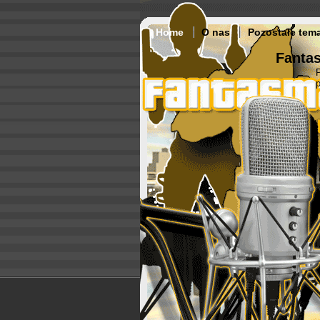
Home
O nas
Pozostałe tem
Fantas
p