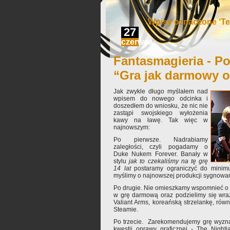
Wpisy oznaczone ‘Te
27
czerwca
Fantasmagieria - Po
“Gra jak darmowy o
Jak zwykle długo myślałem nad
wpisem do nowego odcinka i
doszedłem do wniosku, że nic nie
zastąpi swojskiego wyłożenia
kawy na ławę. Tak więc w
najnowszym:
Po pierwsze. Nadrabiamy
zaległości, czyli pogadamy o
Duke Nukem Forever. Banały w
stylu
jak to czekaliśmy na tę grę
14 lat
postaramy ograniczyć do minim
myślimy o najnowszej produkcji sygnowa
Po drugie. Nie omieszkamy wspomnieć o 
w grę darmową oraz podzielimy się wra
Valiant Arms, koreańską strzelankę, równ
Steamie.
Po trzecie. Zarekomendujemy grę wyzna
kwestii oprawy graficznej - The Nigh