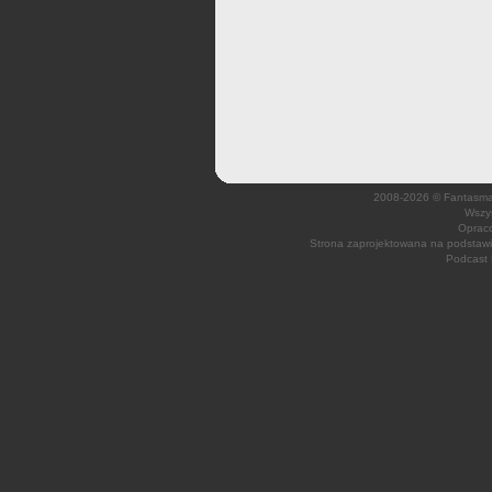
2008-2026 © Fantasmagi
Wszys
Opraco
Strona zaprojektowana na podsta
Podcast