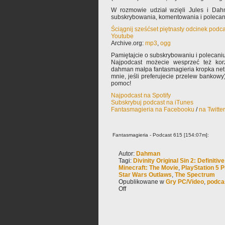
W rozmowie udział wzięli Jules i Dah
subskrybowania, komentowania i poleca
Ściągnij sześćset piętnasty odcinek podc
Youtube
Archive.org:
mp3
,
ogg
Pamiętajcie o subskrybowaniu i polecaniu
Najpodcast możecie wesprzeć też korz
dahman małpa fantasmagieria kropka net 
mnie, jeśli preferujecie przelew bankowy
pomoc!
Najpodcast na Spotify
Subskrybuj podcast na iTunes
Fantasmagieria na Facebooku
/
na Twitte
Fantasmagieria - Podcast 615 [154:07m]:
Autor:
Dahman
Tagi:
Divinity Original Sin 2: Definitive
Minecraft: The Movie
,
PlayStation 5 P
Star Wars Outlaws
,
The Spectrum
Opublikowane w
Gry PC/Video
,
podca
Off