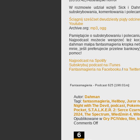
(03:03:42) Australijski horror
W rozmowie udział wzięli Sick i Dah
subskrybowania, komentowania i poleca
Ściągnij sześćset dwudziesty piąty odcin
Youtube
Archive.org:
mp3
,
ogg
Pamiętajcie o subskrybowaniu i polecaniu
Najpodcast możecie wesprzeć też korz
dahman małpa fantasmagieria kropka net 
mnie, jeśli preferujecie przelew bankowy
pomoc!
Najpodcast na Spotify
Subskrybuj podcast na iTunes
Fantasmagieria na Facebooku
/
na Twitte
Fantasmagieria - Podcast 625 [196:01m]:
Autor:
Dahman
Tagi:
fantasmagieria
,
Hellboy
,
Juror n
Night with The Devil
,
podcast
,
Pokemo
Pocket
,
S.T.A.L.K.E.R. 2: Serce Czar
2024
,
The Spectrum
,
Wiedźmin 4
,
Wit
Opublikowane w
Gry PC/Video
,
film
,
k
Comments Off
6