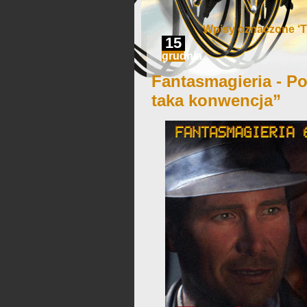
Wpisy oznaczone ‘T
15
grudnia
Fantasmagieria - Po
taka konwencja”