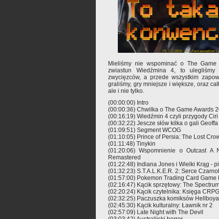
Mieliśmy nie wspominać o The Game A
zwiastun Wiedźmina 4, to ulegliśmy 
zwycięzców, a przede wszystkim zapowi
graliśmy, gry mniejsze i większe, oraz cał
ale i nie tylko.
(00:00:00) Intro
(00:00:36) Chwilka o The Game Awards 2
(00:16:19) Wiedźmin 4 czyli przygody Cir
(00:32:22) Jescze słów kilka o gali Geoff
(01:09:51) Segment WCOG
(01:10:05) Prince of Persia: The Lost Cro
(01:11:48) Tinykin
(01:20:06) Wspomnienie o Outcast A 
Remastered
(01:22:48) Indiana Jones i Wielki Krąg - 
(01:32:23) S.T.A.L.K.E.R. 2: Serce Czarno
(01:57:00) Pokemon Trading Card Game 
(02:16:47) Kącik sprzętowy: The Spectru
(02:20:24) Kącik czytelnika: Księga CRP
(02:32:25) Paczuszka komiksów Hellboya 
(02:45:30) Kącik kulturalny: Ławnik nr 2
(02:57:09) Late Night with The Devil