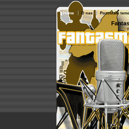
Home
O nas
Pozostałe tem
Fantas
p