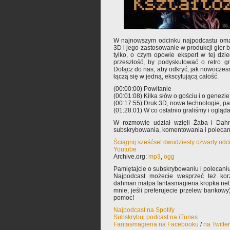
W najnowszym odcinku najpodcastu oma
3D i jego zastosowanie w produkcji gier b
tylko, o czym opowie ekspert w tej dzi
przeszłość, by podyskutować o retro gr
Dołącz do nas, aby odkryć, jak nowoczesn
łączą się w jedną, ekscytującą całość.
(00:00:00) Powitanie
(00:01:08) Kilka słów o gościu i o genezie
(00:17:55) Druk 3D, nowe technologie, p
(01:28:01) W co ostatnio graliśmy i ogląd
W rozmowie udział wzięli Żaba i Dah
subskrybowania, komentowania i poleca
Ściągnij sześćset dwudziesty czwarty od
Youtube
Archive.org:
mp3
,
ogg
Pamiętajcie o subskrybowaniu i polecaniu
Najpodcast możecie wesprzeć też korz
dahman małpa fantasmagieria kropka net 
mnie, jeśli preferujecie przelew bankowy
pomoc!
Najpodcast na Spotify
Subskrybuj podcast na iTunes
Fantasmagieria na Facebooku
/
na Twitte