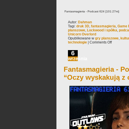
Fantasmagieria - Podcast 624 [101:27m]:
Autor:
Dahman
Tagi:
druk 3D
,
fantasmagieria
,
Game 
planszowe
,
Lockwood i spółka
,
podca
Unicorn Overlord
Opublikowane w
gry planszowe
,
kultu
technologie
|
Comments Off
6
września
Fantasmagieria - Po
“Oczy wyskakują z 