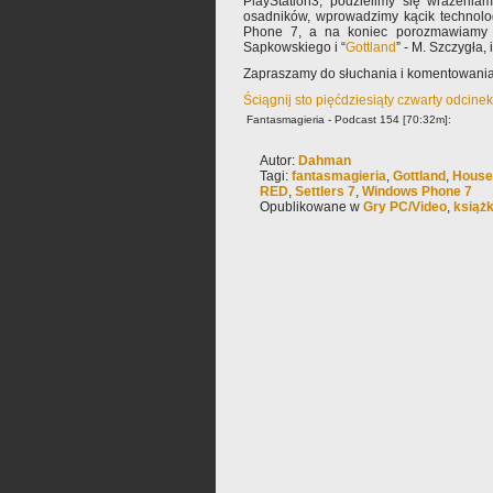
PlayStation3, podzielimy się wrażeni
osadników, wprowadzimy kącik technol
Phone 7, a na koniec porozmawiamy 
Sapkowskiego i “
Gottland
” - M. Szczygła, i
Zapraszamy do słuchania i komentowania
Ściągnij sto pięćdziesiąty czwarty odcine
Fantasmagieria - Podcast 154 [70:32m]:
Autor:
Dahman
Tagi:
fantasmagieria
,
Gottland
,
House
RED
,
Settlers 7
,
Windows Phone 7
Opublikowane w
Gry PC/Video
,
książ