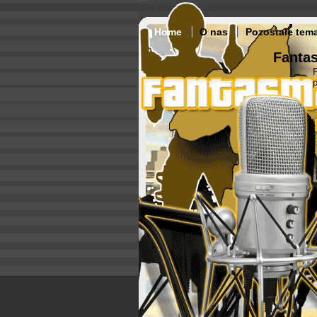
Home
O nas
Pozostałe tem
Fantas
p