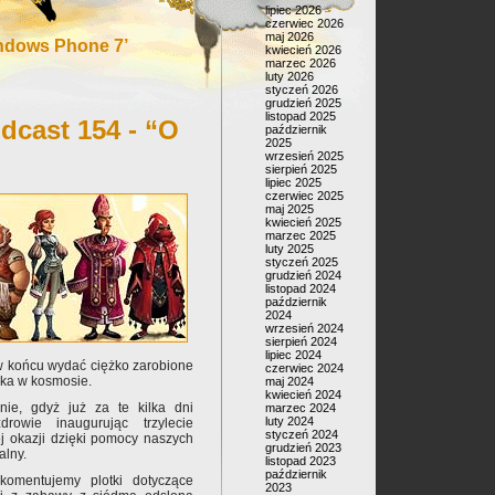
lipiec 2026
czerwiec 2026
maj 2026
ndows Phone 7’
kwiecień 2026
marzec 2026
luty 2026
styczeń 2026
grudzień 2025
listopad 2025
dcast 154 - “O
październik
2025
wrzesień 2025
sierpień 2025
lipiec 2025
czerwiec 2025
maj 2025
kwiecień 2025
marzec 2025
luty 2025
styczeń 2025
grudzień 2024
listopad 2024
październik
2024
wrzesień 2024
sierpień 2024
lipiec 2024
 w końcu wydać ciężko zarobione
czerwiec 2024
rka w kosmosie.
maj 2024
kwiecień 2024
ie, gdyż już za te kilka dni
marzec 2024
luty 2024
owie inaugurując trzylecie
styczeń 2024
tej okazji dzięki pomocy naszych
grudzień 2023
alny.
listopad 2023
październik
omentujemy plotki dotyczące
2023