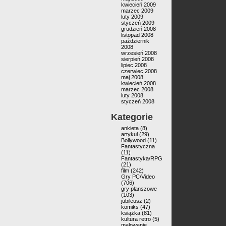
kwiecień 2009
marzec 2009
luty 2009
styczeń 2009
grudzień 2008
listopad 2008
październik
2008
wrzesień 2008
sierpień 2008
lipiec 2008
czerwiec 2008
maj 2008
kwiecień 2008
marzec 2008
luty 2008
styczeń 2008
Kategorie
ankieta
(8)
artykuł
(29)
Bollywood
(11)
Fantastyczna
(11)
Fantastyka/RPG
(21)
film
(242)
Gry PC/Video
(706)
gry planszowe
(103)
jubileusz
(2)
komiks
(47)
książka
(81)
kultura retro
(5)
malowanie