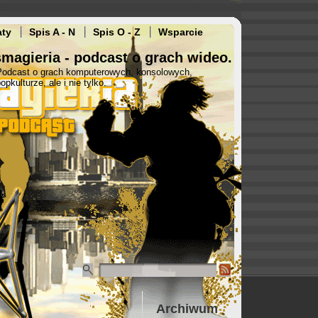
aty
Spis A - N
Spis O - Z
Wsparcie
magieria - podcast o grach wideo.
Podcast o grach komputerowych, konsolowych,
opkulturze, ale i nie tylko.
Archiwum