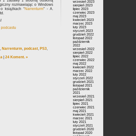
ami z zabawy z siódmą odsłoną
wrzesień 2023
ogiczny rozmawiając o Windows
sierpień 2023
o książkach “
Narrenturm
” - A.
lipiec 2023
czerwiec 2023
td.
maj 2023
kwiecień 2023
!
marzec 2023
luty 2023
k podcastu
styczeń 2023
grudzień 2022
listopad 2022
październik
2022
,
Narrenturm
,
podcast
,
PS3
,
wrzesień 2022
sierpień 2022
lipiec 2022
ka
|
24 Koment. »
czerwiec 2022
maj 2022
kwiecień 2022
marzec 2022
luty 2022
styczeń 2022
grudzień 2021
listopad 2021
październik
2021
wrzesień 2021
sierpień 2021
lipiec 2021
czerwiec 2021
maj 2021
kwiecień 2021
marzec 2021
luty 2021
styczeń 2021
grudzień 2020
listopad 2020