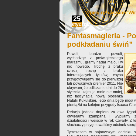
Wpisy oznaczone ‘Wi
25
stycznia
Fantasmagieria - Po
podkładaniu świń”
Powoli, bardzo powoli,
wychodząc z poświątecznego
marazmu, gramy nadal mało, i w
nic nowego. Trochę z braku
czasu, trochę z braku
interesujących tytułów, chyba
przygotowujemy się do pierwszej
fali poważnych premier 2011. Nie
ukrywam, że odliczanie dni do 28.
stycznia, zajmuje mnie nie mniej,
niż fascynacja nową piosenka
Natalii Kukulskiej. Tego dnia będę mógł
pieniążki na kolejne przygody Isaaca Cla
Relacja jednak dopiero za dwa tygodn
otwieramy szampana i wypijamy zdr
działalności i wejście w rok czwarty. Z 
słuchaczy przygotowaliśmy odcinek specj
Tymczasem w najnowszym odcinku sk