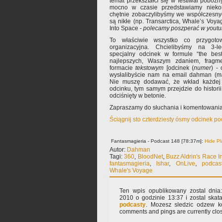
temat przekształci się w festiwal pobożn
mocno w czasie przedstawiamy niekońc
chętnie zobaczylibyśmy we współczesny
są nikłe (np. Transarctica, Whale’s Voya
Into Space -
polecamy poszperać w yout
To właściwie wszystko co przygoto
organizacyjna. Chcielibyśmy na 3-le
specjalny odcinek w formule “the best
najlepszych, Waszym zdaniem, fragm
formacie
tekstowym
[odcinek (
numer
) -
wysłalibyście nam na email dahman (mal
Nie muszę dodawać, że wkład każdej 
odcinku, tym samym przejdzie do histori
odciśnięty w betonie.
Zapraszamy do słuchania i komentowania
Ściągnij sto czterdziesty ósmy odcinek p
Fantasmagieria - Podcast 148 [78:37m]:
Hide Pl
Autor:
Dahman
Tagi:
360
,
BloodNet
,
Buzz Aldrin's Race I
fantasmagieria
,
Ishar
,
OnLive
,
podcas
Whale's Voyage
Ten wpis opublikowany zostal dnia:
2010 o godzinie 13:37 i zostal sk
podcasty
. Mozesz sledzic odzew k
comments and pings are currently clo