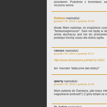
piractwem. Podobnie z torrentami, 
niczemu winne.
Dahman
napisał(a):
grudzień 7th, 2010 o godzinie 19:34
draak: Mam nadzieje, ze znajdziesz czas,
“fantasmagieriusze”. Sam nie będę w sta
armia słuchaczy jest nie do przecenie
poświęci trochę czasu dla dobra ogółu.
cioruss
napisał(a):
grudzień 7th, 2010 o godzinie 20:17
http://www.ultramaryna.pl/mkk/?p=3031
ten ‘monster’ faktycznie taki dobry?
qwerty
napisał(a):
grudzień 7th, 2010 o godzinie 22:40
Mam pytanię do Damiana: jaki masz mi
nagrywacie podcast?:) Z góry dzięki za 