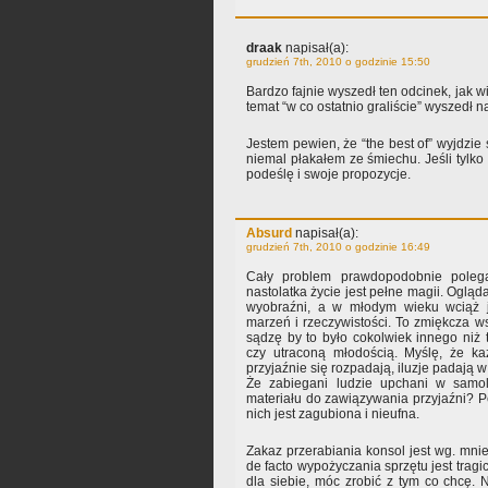
draak
napisał(a):
grudzień 7th, 2010 o godzinie 15:50
Bardzo fajnie wyszedł ten odcinek, jak w
temat “w co ostatnio graliście” wyszedł n
Jestem pewien, że “the best of” wyjdzie 
niemal płakałem ze śmiechu. Jeśli tylko
podeślę i swoje propozycje.
Absurd
napisał(a):
grudzień 7th, 2010 o godzinie 16:49
Cały problem prawdopodobnie poleg
nastolatka życie jest pełne magii. Oglą
wyobraźni, a w młodym wieku wciąż 
marzeń i rzeczywistości. To zmiękcza ws
sądzę by to było cokolwiek innego niż
czy utraconą młodością. Myślę, że k
przyjaźnie się rozpadają, iluzje padają 
Że zabiegani ludzie upchani w samo
materiału do zawiązywania przyjaźni? P
nich jest zagubiona i nieufna.
Zakaz przerabiania konsol jest wg. mnie
de facto wypożyczania sprzętu jest tragic
dla siebie, móc zrobić z tym co chcę. 