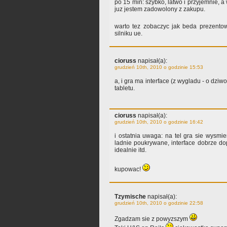
po 15 min: szybko, latwo i przyjemnie, a
juz jestem zadowolony z zakupu.
warto tez zobaczyc jak beda prezento
silniku ue.
cioruss
napisał(a):
grudzień 10th, 2010 o godzinie 15:53
a, i gra ma interface (z wygladu - o dzi
tabletu.
cioruss
napisał(a):
grudzień 10th, 2010 o godzinie 16:42
i ostatnia uwaga: na tel gra sie wysmie
ladnie poukrywane, interface dobrze dop
idealnie itd.
kupowac!
Tzymische
napisał(a):
grudzień 10th, 2010 o godzinie 22:58
Zgadzam sie z powyzszym