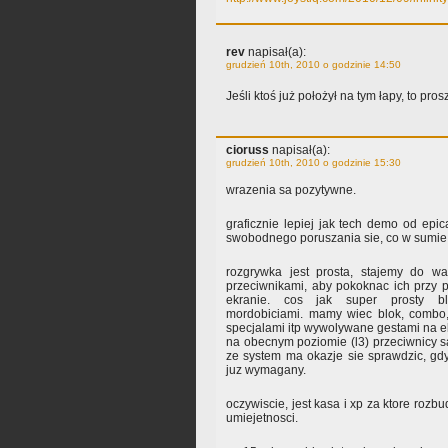
rev
napisał(a):
grudzień 10th, 2010 o godzinie 14:50
Jeśli ktoś już położył na tym łapy, to pr
cioruss
napisał(a):
grudzień 10th, 2010 o godzinie 15:30
wrazenia sa pozytywne.
graficznie lepiej jak tech demo od epic
swobodnego poruszania sie, co w sumie
rozgrywka jest prosta, stajemy do w
przeciwnikami, aby pokoknac ich przy 
ekranie. cos jak super prosty bl
mordobiciami. mamy wiec blok, combo,
specjalami itp wywolywane gestami na e
na obecnym poziomie (l3) przeciwnicy sa
ze system ma okazje sie sprawdzic, gdy
juz wymagany.
oczywiscie, jest kasa i xp za ktore roz
umiejetnosci.