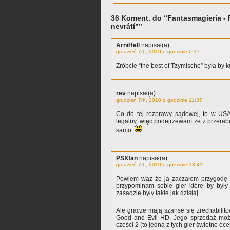
36 Koment. do “Fantasmagieria - 
nevrátí””
ArniHell
napisał(a):
grudzień 7th, 2010 o godzinie 0:37
Zróbcie “the best of Tzymische” była by 
rev
napisał(a):
grudzień 7th, 2010 o godzinie 11:37
Co do tej rozprawy sądowej, to w USA 
legalny, więc podejrzewam ze z przera
samo.
PSXfan
napisał(a):
grudzień 7th, 2010 o godzinie 13:41
Powiem waz że ja zaczałem przygodę 
przypominam sobie gier które by były
zasadzie były takie jak dzisiaj
Ale gracze mają szanse się zrechabili
Good and Evil HD. Jego sprzedaż moż
cześci 2 (to jedna z tych gier świetne oc