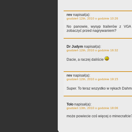
rev
napisał(a):
grudzień 12th, 2010 o godzinie 10:26
No panowie, wysyp trailerów z VGA 
zobaczyć przed nagrywaniem?
Dr Judym
napisał(a):
grudzień 12th, 2010 o godzinie 16:32
Dacie, a raczej daliście
rev
napisał(a):
grudzień 12th, 2010 o godzinie 19:15
Super. To teraz wszystko w rękach Dah
Tolo
napisał(a):
grudzień 13th, 2010 o godzinie 18:06
może powiecie coś więcej o minecrafcie