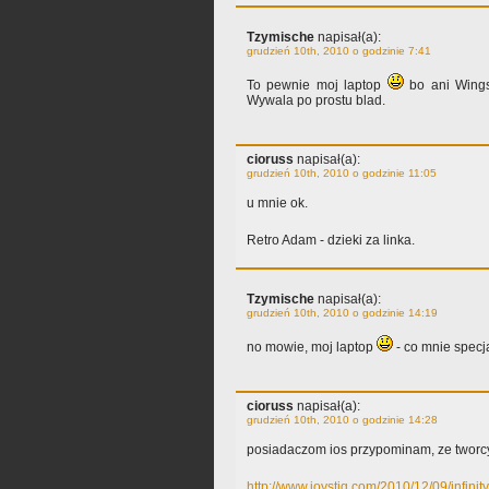
Tzymische
napisał(a):
grudzień 10th, 2010 o godzinie 7:41
To pewnie moj laptop
bo ani Wings 
Wywala po prostu blad.
cioruss
napisał(a):
grudzień 10th, 2010 o godzinie 11:05
u mnie ok.
Retro Adam - dzieki za linka.
Tzymische
napisał(a):
grudzień 10th, 2010 o godzinie 14:19
no mowie, moj laptop
- co mnie specj
cioruss
napisał(a):
grudzień 10th, 2010 o godzinie 14:28
posiadaczom ios przypominam, ze tworc
http://www.joystiq.com/2010/12/09/infinit