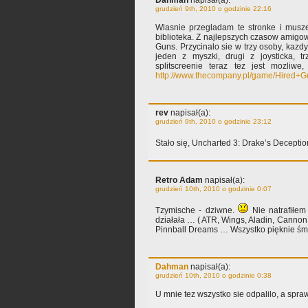
Dahman
napisał(a):
grudzień 9th, 2010 o godzinie 22:16
Wlasnie przegladam te stronke i musze
biblioteka. Z najlepszych czasow amig
Guns. Przycinalo sie w trzy osoby, kazdy
jeden z myszki, drugi z joysticka, tr
splitscreenie teraz tez jest mozliwe
http://www.thecompany.pl/game/Hired+G
rev
napisał(a):
grudzień 9th, 2010 o godzinie 23:12
Stało się, Uncharted 3: Drake’s Decept
Retro Adam
napisał(a):
grudzień 10th, 2010 o godzinie 0:07
Tzymische - dziwne.
Nie natrafiłem
działała … ( ATR, Wings, Aladin, Cannon 
Pinnball Dreams … Wszystko pięknie śm
Dahman
napisał(a):
grudzień 10th, 2010 o godzinie 0:38
U mnie tez wszystko sie odpalilo, a spraw