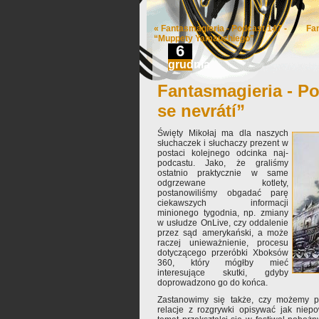
«
Fantasmagieria - Podcast 147 -
Fa
“Muppety Yamauchiego”
6
grudnia
Fantasmagieria - Po
se nevrátí”
Święty Mikołaj ma dla naszych
słuchaczek i słuchaczy prezent w
postaci kolejnego odcinka naj-
podcastu. Jako, że graliśmy
ostatnio praktycznie w same
odgrzewane kotlety,
postanowiliśmy obgadać parę
ciekawszych informacji
minionego tygodnia, np. zmiany
w usłudze OnLive, czy oddalenie
przez sąd amerykański, a może
raczej unieważnienie, procesu
dotyczącego przeróbki Xboksów
360, który mógłby mieć
interesujące skutki, gdyby
doprowadzono go do końca.
Zastanowimy się także, czy możemy pr
relacje z rozgrywki opisywać jak niep