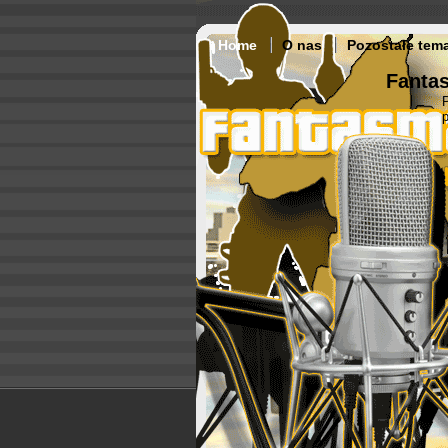
Home
O nas
Pozostałe tem
Fantas
p