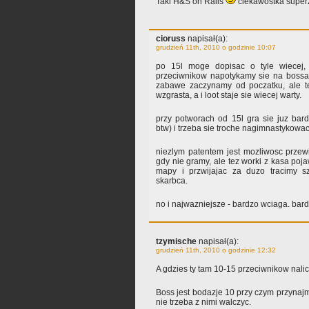
Taki H&S on Rails
ciekawostka super
cioruss
napisał(a):
grudzień 11th, 2010 o godzinie 10:07
po 15l moge dopisac o tyle wiecej
przeciwnikow napotykamy sie na bossa,
zabawe zaczynamy od poczatku, ale te
wzgrasta, a i loot staje sie wiecej warty.
przy potworach od 15l gra sie juz bar
btw) i trzeba sie troche nagimnastykowac
niezlym patentem jest mozliwosc przew
gdy nie gramy, ale tez worki z kasa poj
mapy i przwijajac za duzo tracimy s
skarbca.
no i najwazniejsze - bardzo wciaga. bar
tzymische
napisał(a):
grudzień 11th, 2010 o godzinie 12:32
A gdzies ty tam 10-15 przeciwnikow naliczy
Boss jest bodazje 10 przy czym przynajm
nie trzeba z nimi walczyc.