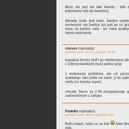
Boss nie jest taz taki twardy - tyl
pokonamy robi sie twardszy.
Niesety, lootu jest malo, bardzo szy
momencie nie bardzo juz jest po co gra
mam za bardzo celu - bo mam praktycz
sensu walczenie.
cioruss
napisał(a):
grudzień 11th, 2010 o godzinie 13:19
kupujesz tanszy stuff i go masterujesz a
z 10przeciwnikami masz pelna racje
z motywacja podobnie, ale od pocza
szybkiego s&s (slide na slash ;)) do py
zeldy (co byloby super).
zreszta, 5euro za 2-3h wciagajacego gr
zadowolonym z zakupu.
Pudełko
napisał(a):
grudzień 12th, 2010 o godzinie 9:52
Retro Adam, hoho co za link
Alien Br
miło.