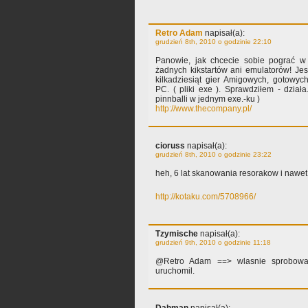
Retro Adam
napisał(a):
grudzień 8th, 2010 o godzinie 22:10
Panowie, jak chcecie sobie pograć w 
żadnych kikstartów ani emulatorów! Jest
kilkadziesiąt gier Amigowych, gotowy
PC. ( pliki exe ). Sprawdziłem - dział
pinnballi w jednym exe.-ku )
http://www.thecompany.pl/
cioruss
napisał(a):
grudzień 8th, 2010 o godzinie 23:22
heh, 6 lat skanowania resorakow i nawet 
http://kotaku.com/5708966/
Tzymische
napisał(a):
grudzień 9th, 2010 o godzinie 11:18
@Retro Adam ==> wlasnie sprobowal
uruchomil.