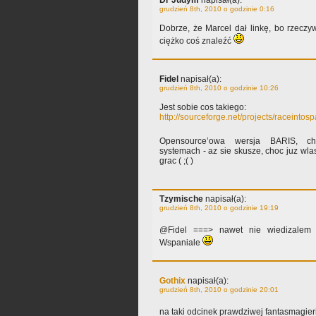
Dr Judym
napisał(a):
grudzień 8th, 2010 o godzinie 0:16
Dobrze, że Marcel dał linkę, bo rzeczy
ciężko coś znaleźć
Fidel
napisał(a):
grudzień 8th, 2010 o godzinie 10:26
Jest sobie cos takiego:
http://sourceforge.net/projects/raceintosp
Opensource’owa wersja BARIS, c
systemach - az sie skusze, choc juz wla
grac ( ;( )
Tzymische
napisał(a):
grudzień 8th, 2010 o godzinie 19:19
@Fidel ===> nawet nie wiedizalem 
Wspaniale
Gothix
napisał(a):
grudzień 8th, 2010 o godzinie 20:01
na taki odcinek prawdziwej fantasmagie