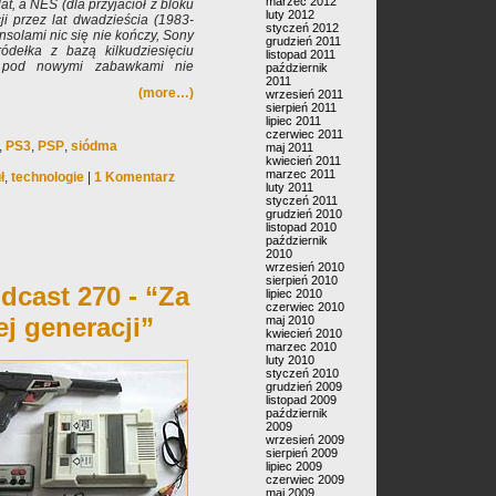
marzec 2012
t, a NES (dla przyjaciół z bloku
luty 2012
i przez lat dwadzieścia (1983-
styczeń 2012
solami nic się nie kończy, Sony
grudzień 2011
ódełka z bazą kilkudziesięciu
listopad 2011
t pod nowymi zabawkami nie
październik
2011
(more…)
wrzesień 2011
sierpień 2011
lipiec 2011
czerwiec 2011
,
PS3
,
PSP
,
siódma
maj 2011
kwiecień 2011
marzec 2011
ł
,
technologie
|
1 Komentarz
luty 2011
styczeń 2011
grudzień 2010
listopad 2010
październik
2010
wrzesień 2010
sierpień 2010
dcast 270 - “Za
lipiec 2010
czerwiec 2010
j generacji”
maj 2010
kwiecień 2010
marzec 2010
luty 2010
styczeń 2010
grudzień 2009
listopad 2009
październik
2009
wrzesień 2009
sierpień 2009
lipiec 2009
czerwiec 2009
maj 2009