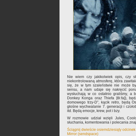
Nie wiem czy jakikolwiek opis, czy s
niekontrolowaną atmosferę, która zawitał
się, że w tym szaleństwie nie może 
sensu, a nam udaje się nakręcić pona
wysłuchają w co ostatnio graliśmy, a 
Donkey Konga oraz Thiefa [θiːfa]), będ
domowego trzy-D”, kącik retro, będą O
głośne wychwalanie 7. generacji i czołob
itd. Będą emocje, krew, pot i bzy.
W rozmowie udział wzięli Jules, Coo
słuchania, komentowania i polecania zn
Ściągnij dwieście osiemdziesiąty odcinek
Mirror (sendspace)