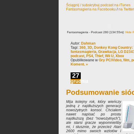
Ściągnij / subskrybuj podcast na iTunes
Fantasmagieria na Facebooku
/
na Twitte
Fantasmagieria - Podcast 280 [134:55m]:
Hide P
Autor:
Dahman
Tagi:
360
,
3D
,
Donkey Kong Country: 
fantasmagieria
,
Grawitacja
,
LG D234
podcast
,
PS4
,
Thief
,
Wii U
,
Xbox
Opublikowane w
Gry PC/Video
,
film
,
p
Koment. »
27
grudnia
Podsumowanie siód
Mija kolejny rok, który wieńczy
jedną z najdłuższych generacji
nowożytnych konsol. Chciałem
nawet napisać po prostu
najdłuższą (bez “nowożytnych”),
ale starsi gracze wypomnieliby
mi, i słusznie, że przecież Atari
2600 mimo swoich wzlotów i