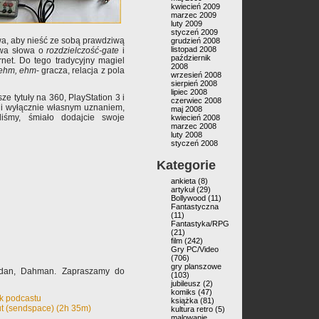
kwiecień 2009
marzec 2009
luty 2009
styczeń 2009
wa, aby nieść ze sobą prawdziwą
grudzień 2008
listopad 2008
dwa słowa o
rozdzielczość-gate
i
październik
ernet. Do tego tradycyjny magiel
2008
ehm, ehm
- gracza, relacja z pola
wrzesień 2008
sierpień 2008
lipiec 2008
 tytuły na 360, PlayStation 3 i
czerwiec 2008
ko i wyłącznie własnym uznaniem,
maj 2008
iśmy, śmiało dodajcie swoje
kwiecień 2008
marzec 2008
luty 2008
styczeń 2008
Kategorie
ankieta
(8)
artykuł
(29)
Bollywood
(11)
Fantastyczna
(11)
Fantastyka/RPG
(21)
film
(242)
Gry PC/Video
(706)
gry planszowe
ldan, Dahman. Zapraszamy do
(103)
jubileusz
(2)
komiks
(47)
ek podcastu
książka
(81)
ut (sendspace) (2h 35m)
kultura retro
(5)
malowanie