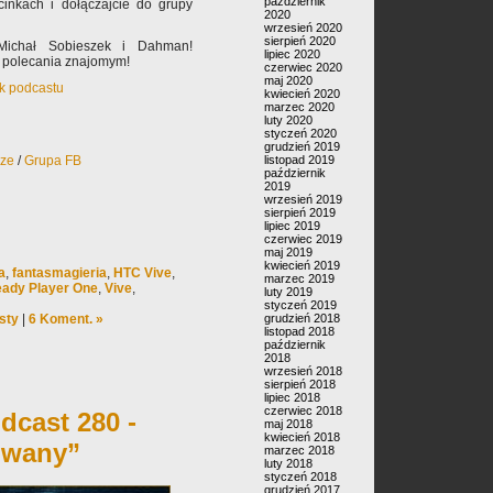
październik
cinkach i dołączajcie do grupy
2020
wrzesień 2020
sierpień 2020
Michał Sobieszek i Dahman!
lipiec 2020
 polecania znajomym!
czerwiec 2020
maj 2020
ek podcastu
kwiecień 2020
marzec 2020
luty 2020
styczeń 2020
grudzień 2019
rze
/
Grupa FB
listopad 2019
październik
2019
wrzesień 2019
sierpień 2019
lipiec 2019
czerwiec 2019
maj 2019
kwiecień 2019
a
,
fantasmagieria
,
HTC Vive
,
marzec 2019
ady Player One
,
Vive
,
luty 2019
styczeń 2019
sty
|
6 Koment. »
grudzień 2018
listopad 2018
październik
2018
wrzesień 2018
sierpień 2018
lipiec 2018
czerwiec 2018
dcast 280 -
maj 2018
kwiecień 2018
owany”
marzec 2018
luty 2018
styczeń 2018
grudzień 2017