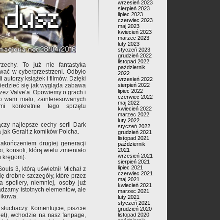
wrzesień 2023
sierpień 2023
lipiec 2023
czerwiec 2023
maj 2023
kwiecień 2023
marzec 2023
luty 2023
styczeń 2023
grudzień 2022
listopad 2022
trzechy. To już nie fantastyka
październik
wać w cyberprzestrzeni. Odbyło
2022
i autorzy książek i filmów. Dzięki
wrzesień 2022
wiedzieć się jak wygląda zabawa
sierpień 2022
lipiec 2022
ez Valve’a. Opowiemy o grach i
czerwiec 2022
ło wam mało, zainteresowanych
maj 2022
ymi konkretnie tego sprzętu
kwiecień 2022
marzec 2022
luty 2022
czy najlepsze cechy serii Dark
styczeń 2022
a jak Geralt z komików Polcha.
grudzień 2021
listopad 2021
zakończeniem drugiej generacji
październik
i, konsoli, którą wielu zmieniało
2021
wrzesień 2021
m kręgom).
sierpień 2021
lipiec 2021
uls 3, którą uświetnił Michał z
czerwiec 2021
ię drobne szczegóły, które przez
maj 2021
spoilery, niemniej, osoby już
kwiecień 2021
adzamy istotnych elementów, ale
marzec 2021
nikowa.
luty 2021
styczeń 2021
słuchaczy. Komentujcie, piszcie
grudzień 2020
et), wchodzie na nasz fanpage,
listopad 2020