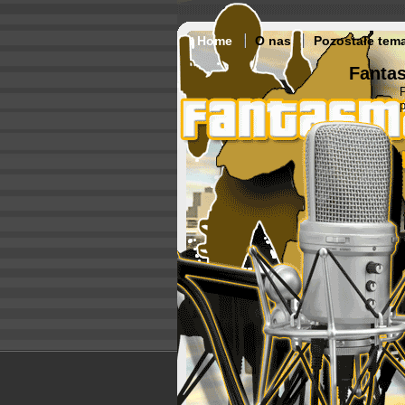
Home
O nas
Pozostałe tem
Fantas
p