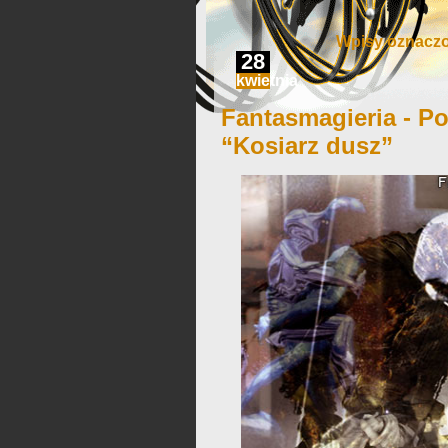
Wpisy oznaczo
28
kwietnia
Fantasmagieria - Po
“Kosiarz dusz”