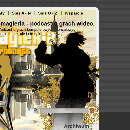
aty
Spis A - N
Spis O - Z
Wsparcie
magieria - podcast o grach wideo.
Podcast o grach komputerowych, konsolowych,
opkulturze, ale i nie tylko.
Archiwum