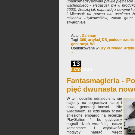
upadków egzystowało prawie piętnaście la
wschodniego - Pegasus), był w produkcj
2003). Zresztą tak naprawdę z nowymi kon
i Microsoft na pewno nie uśmiercą źr
milionów użytkowników, zanim grun
stwardnieje.
Autor:
Dahman
Tagi:
360
,
artykuł
,
DS
,
podsumowanie
generacja
,
Wii
Opublikowane w
Gry PC/Video
,
artyku
»
13
listopada
Fantasmagieria - Po
pięć dwunasta nowe
W tym odcinku odnajdujemy się
stajemy na pograniczu starej i
nowej generacji konsol. Nie
wiedziałem, że dziś miało zostać
zniesione embargo na recenzję
PlayStation 4, bo gdybyśmy
nagrali dzień wcześniej, nasze
komentarze i wątpliwości
mogłyby nabrać wręcz