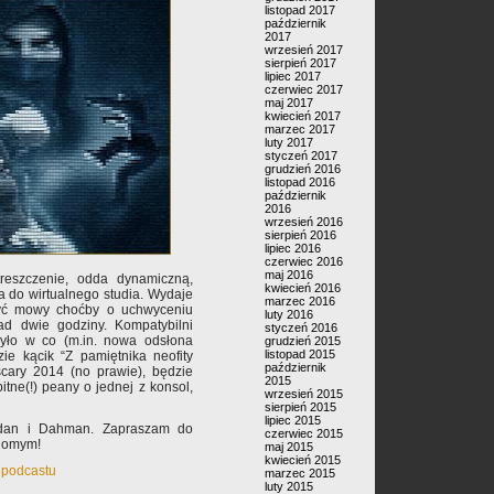
listopad 2017
październik
2017
wrzesień 2017
sierpień 2017
lipiec 2017
czerwiec 2017
maj 2017
kwiecień 2017
marzec 2017
luty 2017
styczeń 2017
grudzień 2016
listopad 2016
październik
2016
wrzesień 2016
sierpień 2016
lipiec 2016
czerwiec 2016
maj 2016
treszczenie, odda dynamiczną,
kwiecień 2016
a do wirtualnego studia. Wydaje
marzec 2016
być mowy choćby o uchwyceniu
luty 2016
d dwie godziny. Kompatybilni
styczeń 2016
było w co (m.in. nowa odsłona
grudzień 2015
listopad 2015
zie kącik “Z pamiętnika neofity
październik
scary 2014 (no prawie), będzie
2015
itne(!) peany o jednej z konsol,
wrzesień 2015
sierpień 2015
lipiec 2015
ldan i Dahman. Zapraszam do
czerwiec 2015
ajomym!
maj 2015
kwiecień 2015
 podcastu
marzec 2015
luty 2015