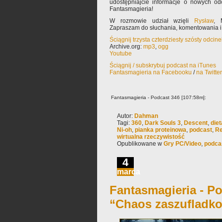
udostępniajcie informacje o nowych od
Fantasmagieria!
W rozmowie udział wzięli
Rysław
, 
Zapraszam do słuchania, komentowania i
Ściągnij trzysta czterdziesty szósty odcin
Archive.org:
mp3
,
ogg
Youtube
Ściągnij / subskrybuj podcast na iTunes
Fantasmagieria na Facebooku
/
na Twitte
Fantasmagieria - Podcast 346 [107:58m]:
Autor:
Dahman
Tagi:
360
,
Dark Souls 3
,
Descent
,
diet
Ni-oh
,
pianka proteinowa
,
podcast
,
Re
wirtualna rzeczywistość
Opublikowane w
Gry PC/Video
,
podca
4
marca
Fantasmagieria - Po
“Chaos zaszufladk