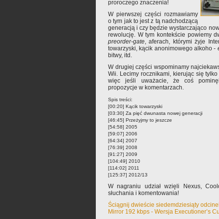
proroczego znaczenia!
W pierwszej części rozmawiamy
o tym jak to jest z tą nadchodzącą
generacją i czy będzie wystarczająco no
rewolucję. W tym kontekście powiemy 
preorder-gate
, aferach, którymi żyje Int
towarzyski, kącik anonimowego alkoho -
bitwy, itd.
W drugiej części wspominamy najciekawsze
Wii. Lecimy rocznikami, kierując się tyl
więc jeśli uważacie, że coś pominęl
propozycje w komentarzach.
Spis treści:
[00:20] Kącik towarzyski
[03:30] Za pięć dwunasta nowej generacji
[46:45] Przeżyjmy to jeszcze
[54:58] 2005
[59:07] 2006
[64:34] 2007
[76:39] 2008
[91:27] 2009
[104:49] 2010
[114:02] 2011
[125:37] 2012/13
W nagraniu udział wzięli Nexus, Coo
słuchania i komentowania!
Ściągnij dwieście siedemdziesiąty odcin
Mirror 192 kbps - Wersja Executioner’s C