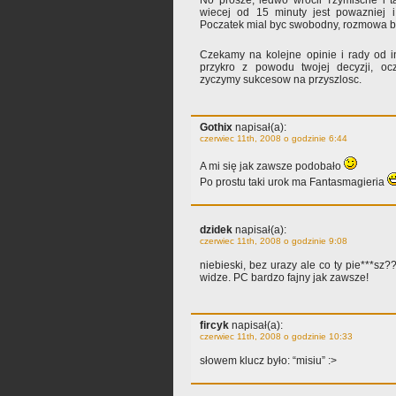
No prosze, ledwo wrocil Tzymische i
wiecej od 15 minuty jest powazniej
Poczatek mial byc swobodny, rozmowa 
Czekamy na kolejne opinie i rady od 
przykro z powodu twojej decyzji, oc
zyczymy sukcesow na przyszlosc.
Gothix
napisał(a):
czerwiec 11th, 2008 o godzinie 6:44
A mi się jak zawsze podobało
Po prostu taki urok ma Fantasmagieria
dzidek
napisał(a):
czerwiec 11th, 2008 o godzinie 9:08
niebieski, bez urazy ale co ty pie***sz
widze. PC bardzo fajny jak zawsze!
fircyk
napisał(a):
czerwiec 11th, 2008 o godzinie 10:33
słowem klucz było: “misiu” :>