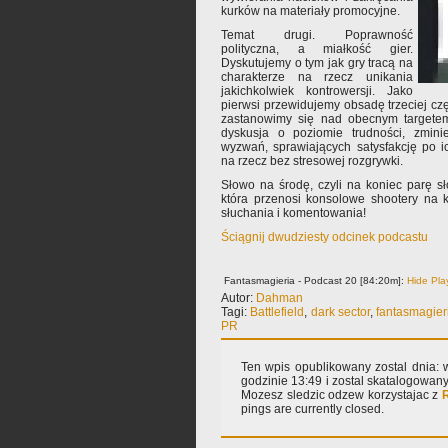
kurków na materiały promocyjne.
Temat drugi. Poprawność
polityczna, a miałkość gier.
Dyskutujemy o tym jak gry tracą na
charakterze na rzecz unikania
jakichkolwiek kontrowersji. Jako
pierwsi przewidujemy obsadę trzeciej cz
zastanowimy się nad obecnym targetem
dyskusja o poziomie trudności, zminie
wyzwań, sprawiających satysfakcję po i
na rzecz bez stresowej rozgrywki.
Słowo na środę, czyli na koniec parę s
która przenosi konsolowe shootery na 
słuchania i komentowania!
Ściągnij dwudziesty odcinek podcastu
Fantasmagieria - Podcast 20 [84:20m]:
Hide Pla
Autor:
Dahman
Tagi:
Battlefield
,
dark sector
,
fantasmagier
PR
Ten wpis opublikowany zostal dnia: w
godzinie 13:49 i zostal skatalogowan
Mozesz sledzic odzew korzystajac z
pings are currently closed.