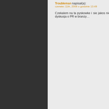
Troubleman
napisał(a):
czerwiec 11th, 2008 o godzinie 13:49
Czekalem na ta pyskowke i sie jakos n
dyskusja o PR w branzy…