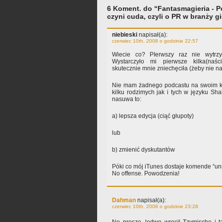
6 Koment. do “Fantasmagieria - P
czyni cuda, czyli o PR w branży gi
niebieski
napisał(a):
czerwiec 10th, 2008 o godzinie 22:57
Wiecie co? PIerwszy raz nie wytrz
Wystarczyło mi pierwsze kilka(naśc
skutecznie mnie zniechęciła (żeby nie n
Nie mam żadnego podcastu na swoim ko
kilku rodzimych jak i tych w języku Sha
nasuwa to:
a) lepsza edycja (ciąć głupoty)
lub
b) zmienić dyskutantów
Póki co mój iTunes dostaje komende “un
No offense. Powodzenia!
Dahman
napisał(a):
czerwiec 10th, 2008 o godzinie 23:28