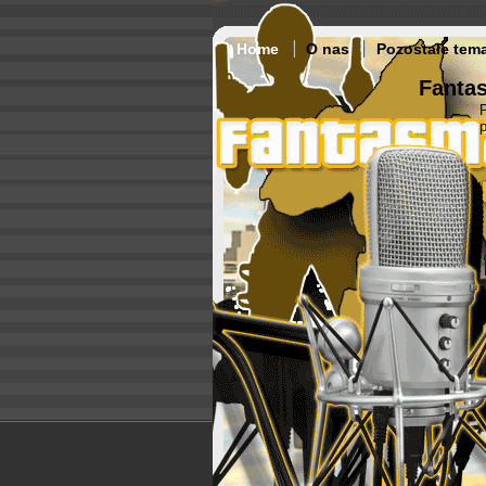
Home
O nas
Pozostałe tem
Fantas
p