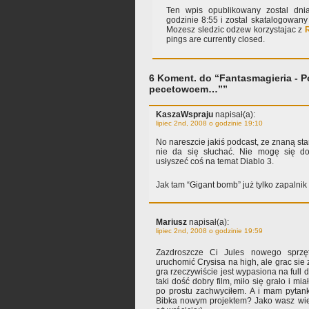
Ten wpis opublikowany zostal dnia
godzinie 8:55 i zostal skatalogowan
Mozesz sledzic odzew korzystajac z
pings are currently closed.
6 Koment. do “Fantasmagieria - Po
pecetowcem…””
KaszaWspraju
napisał(a):
lipiec 2nd, 2008 o godzinie 19:10
No nareszcie jakiś podcast, ze znaną sta
nie da się słuchać. Nie mogę się do
usłyszeć coś na temat Diablo 3.
Jak tam “Gigant bomb” już tylko zapalnik
Mariusz
napisał(a):
lipiec 2nd, 2008 o godzinie 19:59
Zazdroszcze Ci Jules nowego sprz
uruchomić Crysisa na high, ale grac sie 
gra rzeczywiście jest wypasiona na full d
taki dość dobry film, miło się grało i m
po prostu zachwyciłem. A i mam pytank
Bibka nowym projektem? Jako wasz wie