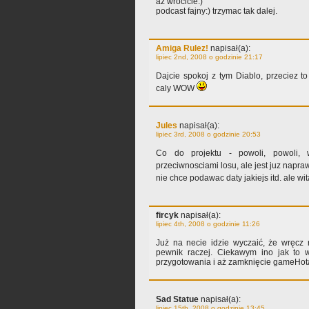
aż wrócicie:)
podcast fajny:) trzymac tak dalej.
Amiga Rulez!
napisał(a):
lipiec 2nd, 2008 o godzinie 21:17
Dajcie spokoj z tym Diablo, przeciez to
caly WOW
Jules
napisał(a):
lipiec 3rd, 2008 o godzinie 20:53
Co do projektu - powoli, powoli, 
przeciwnosciami losu, ale jest juz napra
nie chce podawac daty jakiejs itd. ale w
fircyk
napisał(a):
lipiec 4th, 2008 o godzinie 11:26
Już na necie idzie wyczaić, że wręcz 
pewnik raczej. Ciekawym ino jak to w
przygotowania i aż zamknięcie gameHot
Sad Statue
napisał(a):
lipiec 15th, 2008 o godzinie 13:45