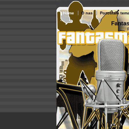
Home
O nas
Pozostałe tem
Fantas
p