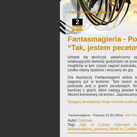
«
Fantasmagieria leveluje
F
2
lipca
Fantasmagieria - Po
“Tak, jestem pece
Urlopik się skończył, uwięńczony s
relaksującymi dwiema godzinami od przes
mogliśmy w tym czasie nagrać podcastu, 
czułka mamy opalone i wracamy do gry.
Dla słuchaczy Fantasmagierii dobra w
nagrany już w terminie. Tym razem wy
podcastu jest o grach pecetowych. Ni
bardziej o grach, które nadają pewien ko
Akcent konsolowy na koniec. Zapraszamy
Ściągnij dwudziesty drugi odcinek podcas
Fantasmagieria - Podcast 22 [61:08m]:
Hide Pla
Autor:
Dahman
Tagi:
Age of Conan Hyborian Adv
fantasmagieria
,
podcast
,
World In Conflict