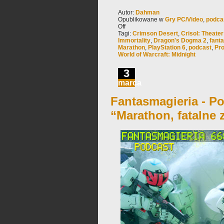
Autor:
Dahman
Opublikowane w
Gry PC/Video
,
podca
Off
Tagi:
Crimson Desert
,
Crisol: Theater 
Immortality
,
Dragon's Dogma 2
,
fant
Marathon
,
PlayStation 6
,
podcast
,
Pro
World of Warcraft: Midnight
3
marca
Fantasmagieria - Po
“Marathon, fatalne 