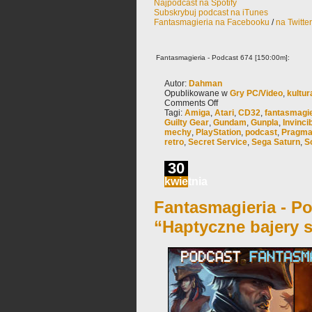
Najpodcast na Spotify
Subskrybuj podcast na iTunes
Fantasmagieria na Facebooku
/
na Twitte
Fantasmagieria - Podcast 674 [150:00m]:
Autor:
Dahman
Opublikowane w
Gry PC/Video
,
kultur
Comments Off
Tagi:
Amiga
,
Atari
,
CD32
,
fantasmagie
Guilty Gear
,
Gundam
,
Gunpla
,
Invinci
mechy
,
PlayStation
,
podcast
,
Pragma
retro
,
Secret Service
,
Sega Saturn
,
S
30
kwietnia
Fantasmagieria - Po
“Haptyczne bajery 