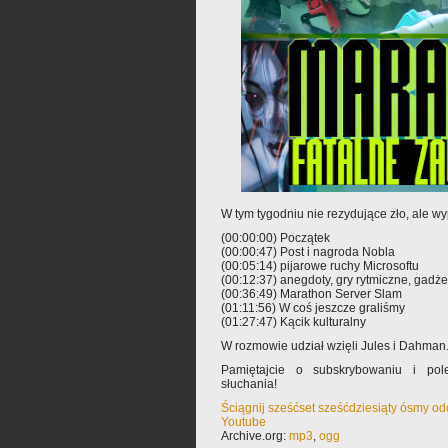
W tym tygodniu nie rezydujące zło, ale wy
(00:00:00) Początek
(00:00:47) Post i nagroda Nobla
(00:05:14) pijarowe ruchy Microsoftu
(00:12:37) anegdoty, gry rytmiczne, gadże
(00:36:49) Marathon Server Slam
(01:11:56) W coś jeszcze graliśmy
(01:27:47) Kącik kulturalny
W rozmowie udział wzięli Jules i Dahman
Pamiętajcie o subskrybowaniu i pole
słuchania!
Ściągnij sześćset sześćdziesiąty ósmy o
Youtube
Archive.org:
mp3
,
ogg