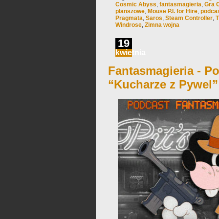
Cosmic Abyss
,
fantasmagieria
,
Gra O
planszowe
,
Mouse P.I. for Hire
,
podca
Pragmata
,
Saros
,
Steam Controller
,
T
Windrose
,
Zimna wojna
19
kwietnia
Fantasmagieria - Po
“Kucharze z Pywel”