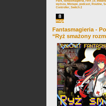
Park
,
fantasmagieria
,
FIFA 19
,
Indian
wyższa
,
Mixtape
,
podcast
,
Routine
,
S
Controller
,
Switch 2
8
maja
Fantasmagieria - Po
“Ryż smażony rozma