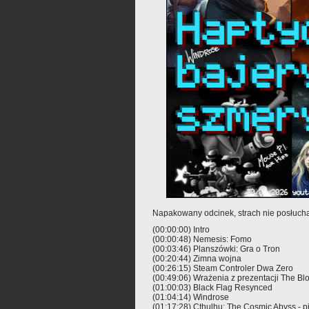
Napakowany odcinek, strach nie posłucha
(00:00:00) Intro
(00:00:48) Nemesis: Fomo
(00:03:46) Planszówki: Gra o Tron
(00:20:44) Zimna wojna
(00:26:15) Steam Controler Dwa Zero
(00:49:06) Wrażenia z prezentacji The B
(01:00:03) Black Flag Resynced
(01:04:14) Windrose
(01:17:28) Cthulhu: The Cosmic Abyss - 