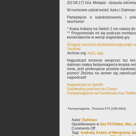
(02:08:17) Gra: Mixtape - dysputa odcinka
W rozmowie udział wzieli Jules i Dahman
Pamiętajcie o subskrybowaniu i pole
słuchania!
* Kopia Indiany na Switch 2 nie należy do
** Przypomniało mi się podczas montażu,
komentatorów w wersji angielskiej gry
Ściągnij sześćset siedemdziesiąty piąty 
Youtube
Archive.org:
mp3
,
ogg
Najpodcast możecie wesprzeć też korz
dahman małpa fantasmagieria kropka net 
mnie, jeśli preferujecie przelew bankowy
pomoc! Zbiórka na serwer się zakończy
najpodcast!
Najpodcast na Spotify
Subskrybuj podcast na iTunes
Fantasmagieria na Facebooku
/
na Twitte
Fantasmagieria - Podcast 675 [199:48m]:
Autor:
Dahman
Opublikowane w
Gry PC/Video
,
film
,
o
Comments Off
Tagi:
Android
,
Ashes of Morgravia
,
ba