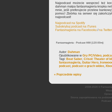
Najpodcast możecie wesprzeć też korz
dahman małpa fantasmagieria kropka net 
mnie, jeśli preferujecie przelew bankowy
pomoc! Zbiórka na serwer się zakończy
najpodcast!
Najpodcast na Spotify
Subskrybuj podcast na iTunes
Fantasmagieria na Facebooku
/
na Twitte
Fantasmagieria - Podcast 668 [120:00m]:
Autor:
Dahman
Opublikowane w
Gry PC/Video
,
podca
Tagi:
Beat Saber
,
Crisol: Theater of Id
fantasmagieria
,
Guitar Hero
,
Ironwoo
podcast
,
podcast o grach wideo
,
Xbo
« Poprzednie wpisy
2008-2026 © Fantasmagi
Wszys
Opraco
Strona zaprojektowana na podsta
Podcast