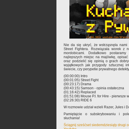
Nie da się ukryć, że wstrząsnęła nami 
Street Fightera. Rozwiązała worek z n
mordobicami. Dodatkowo postaramy 
najlepszych miejsc na majówkę, opisać
oraz podzielić się opinią o grach dobryc
wyjątkowych jak przygody sztucznej int
świecie, czy perypetie prywatnego detek
(00:00:00) Intro
(00:01:05) Street Fight
(00:23:17) Drama
(00:43:15) Samson - opinia ostateczna
(01:16:42) Replaced
(01:51:08) Mouse P.I. for Hire - pierwsze 
(02:26:30) RIDE 6
W rozmowie udział wzieli Razer, Jules i 
Pamiętajcie o subskrybowaniu i pole
słuchania!
Ściągnij sześćset siedemdziesiąty drugi 