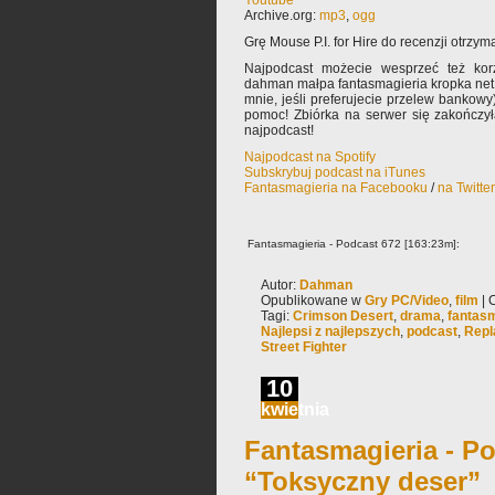
Youtube
Archive.org:
mp3
,
ogg
Grę Mouse P.I. for Hire do recenzji otrz
Najpodcast możecie wesprzeć też korz
dahman małpa fantasmagieria kropka net 
mnie, jeśli preferujecie przelew bankowy
pomoc! Zbiórka na serwer się zakończy
najpodcast!
Najpodcast na Spotify
Subskrybuj podcast na iTunes
Fantasmagieria na Facebooku
/
na Twitte
Fantasmagieria - Podcast 672 [163:23m]:
Autor:
Dahman
Opublikowane w
Gry PC/Video
,
film
|
Tagi:
Crimson Desert
,
drama
,
fantasm
Najlepsi z najlepszych
,
podcast
,
Repl
Street Fighter
10
kwietnia
Fantasmagieria - Po
“Toksyczny deser”