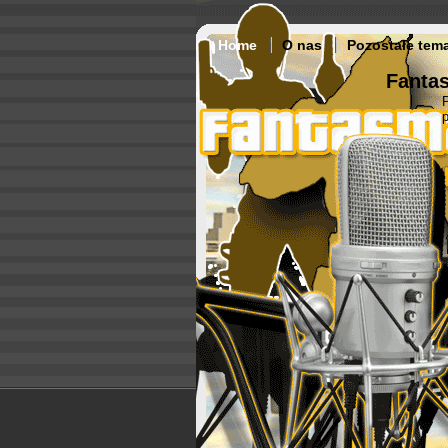
Home
O nas
Pozostałe tem
Fantas
p