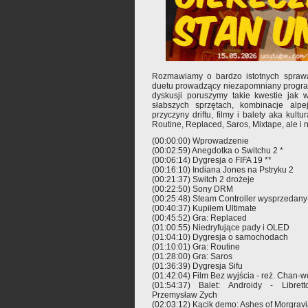
Rozmawiamy o bardzo istotnych spraw
duetu prowadzący niezapomniany program
dyskusji poruszymy takie kwestie jak 
słabszych sprzętach, kombinacje alpe
przyczyny driftu, filmy i balety aka kul
Routine, Replaced, Saros, Mixtape, ale i ni
(00:00:00) Wprowadzenie
(00:02:59) Anegdotka o Switchu 2 *
(00:06:14) Dygresja o FIFA 19 **
(00:16:10) Indiana Jones na Pstryku 2
(00:21:37) Switch 2 drożeje
(00:22:50) Sony DRM
(00:25:48) Steam Controller wysprzedany
(00:40:37) Kupiłem Ultimate
(00:45:52) Gra: Replaced
(01:00:55) Niedryfujące pady i OLED
(01:04:10) Dygresja o samochodach
(01:10:01) Gra: Routine
(01:28:00) Gra: Saros
(01:36:39) Dygresja Sifu
(01:42:04) Film Bez wyjścia - reż. Chan-
(01:54:37) Balet: Androidy - Libret
Przemysław Zych
(02:03:12) Kącik demo: Ashes of Morgrav