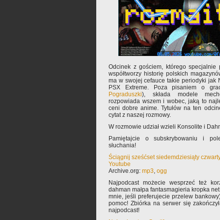
Odcinek z gościem, którego specjalnie 
współtworzy historię polskich magazyn
ma w swojej cefauce takie periodyki jak 
PSX Extreme. Poza pisaniem o grac
Pograduszki
), składa modele mechó
rozpowiada wszem i wobec, jaką to najlep
ceni dobre anime. Tytułów na ten odcin
cytat z naszej rozmowy.
W rozmowie udział wzieli Konsolite i Da
Pamiętajcie o subskrybowaniu i pole
słuchania!
Ściągnij sześćset siedemdziesiąty czwart
Youtube
Archive.org:
mp3
,
ogg
Najpodcast możecie wesprzeć też korz
dahman małpa fantasmagieria kropka net 
mnie, jeśli preferujecie przelew bankowy
pomoc! Zbiórka na serwer się zakończy
najpodcast!