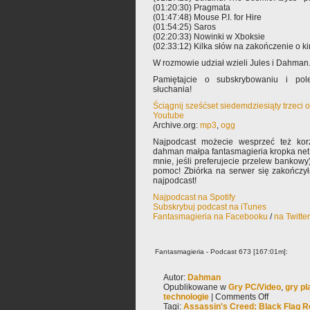
(01:20:30) Pragmata
(01:47:48) Mouse P.I. for Hire
(01:54:25) Saros
(02:20:33) Nowinki w Xboksie
(02:33:12) Kilka słów na zakończenie o ki
W rozmowie udział wzieli Jules i Dahman
Pamiętajcie o subskrybowaniu i pole
słuchania!
Ściągnij sześćset siedemdziesiąty trzeci
Youtube
Archive.org:
mp3
,
ogg
Najpodcast możecie wesprzeć też korz
dahman małpa fantasmagieria kropka net 
mnie, jeśli preferujecie przelew bankowy
pomoc! Zbiórka na serwer się zakończy
najpodcast!
Najpodcast na Spotify
Subskrybuj podcast na iTunes
Fantasmagieria na Facebooku
/
na Twitte
Fantasmagieria - Podcast 673 [167:01m]:
Autor:
Dahman
Opublikowane w
Gry PC/Video
,
gry p
technologie
|
Comments Off
Tagi:
Assassin's Creed: Black Flag 