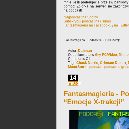
mnie, jeśli preferujecie przelew bankowy
pomoc! Zbiórka na serwer się zakończy
najpodcast!
Najpodcast na Spotify
Subskrybuj podcast na iTunes
Fantasmagieria na Facebooku
/
na Twitte
Fantasmagieria - Podcast 670 [191:23m]:
Autor:
Dahman
Opublikowane w
Gry PC/Video
,
film
,
p
Comments Off
Tagi:
Chuck Norris
,
Crimson Desert
,
MotorStorm
,
podcast
,
podcast o grac
14
marca
Fantasmagieria - Po
“Emocje X-trakcji”