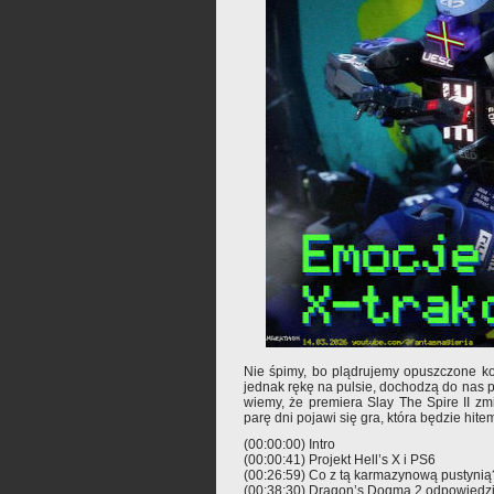
Nie śpimy, bo plądrujemy opuszczone ko
jednak rękę na pulsie, dochodzą do nas p
wiemy, że premiera Slay The Spire II zmi
parę dni pojawi się gra, która będzie hitem
(00:00:00) Intro
(00:00:41) Projekt Hell’s X i PS6
(00:26:59) Co z tą karmazynową pustynią
(00:38:30) Dragon’s Dogma 2 odpowiedzią