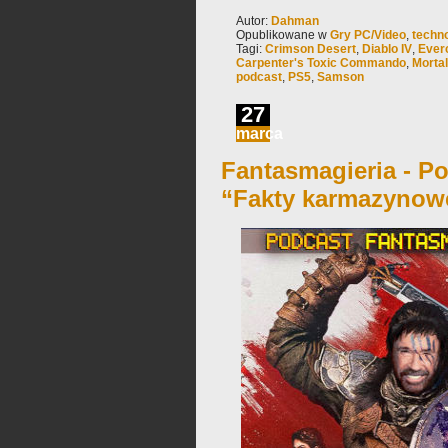
Autor:
Dahman
Opublikowane w
Gry PC/Video
,
techno
Tagi:
Crimson Desert
,
Diablo IV
,
Ever
Carpenter's Toxic Commando
,
Morta
podcast
,
PS5
,
Samson
27
marca
Fantasmagieria - Po
“Fakty karmazynow