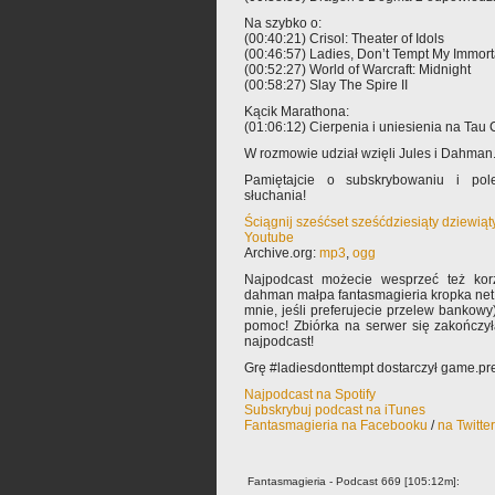
Na szybko o:
(00:40:21) Crisol: Theater of Idols
(00:46:57) Ladies, Don’t Tempt My Immorta
(00:52:27) World of Warcraft: Midnight
(00:58:27) Slay The Spire II
Kącik Marathona:
(01:06:12) Cierpenia i uniesienia na Tau C
W rozmowie udział wzięli Jules i Dahman
Pamiętajcie o subskrybowaniu i pole
słuchania!
Ściągnij sześćset sześćdziesiąty dziewią
Youtube
Archive.org:
mp3
,
ogg
Najpodcast możecie wesprzeć też korz
dahman małpa fantasmagieria kropka net 
mnie, jeśli preferujecie przelew bankowy
pomoc! Zbiórka na serwer się zakończy
najpodcast!
Grę #ladiesdonttempt dostarczył game.pr
Najpodcast na Spotify
Subskrybuj podcast na iTunes
Fantasmagieria na Facebooku
/
na Twitte
Fantasmagieria - Podcast 669 [105:12m]: