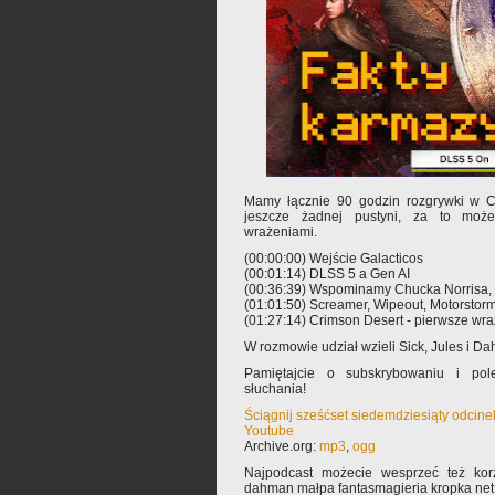
Mamy łącznie 90 godzin rozgrywki w Cr
jeszcze żadnej pustyni, za to może
wrażeniami.
(00:00:00) Wejście Galacticos
(00:01:14) DLSS 5 a Gen AI
(00:36:39) Wspominamy Chucka Norrisa, al
(01:01:50) Screamer, Wipeout, Motorstor
(01:27:14) Crimson Desert - pierwsze wr
W rozmowie udział wzieli Sick, Jules i D
Pamiętajcie o subskrybowaniu i pole
słuchania!
Ściągnij sześćset siedemdziesiąty odcin
Youtube
Archive.org:
mp3
,
ogg
Najpodcast możecie wesprzeć też korz
dahman małpa fantasmagieria kropka net 