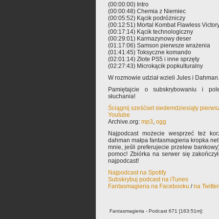
(00:00:00) Intro
(00:00:48) Chemia z Niemiec
(00:05:52) Kącik podróżniczy
(00:12:51) Mortal Kombat Flawless Victor
(00:17:14) Kącik technologiczny
(00:29:01) Karmazynowy deser
(01:17:06) Samson pierwsze wrażenia
(01:41:45) Toksyczne komando
(02:01:14) Złote PS5 i inne sprzęty
(02:27:43) Microkącik popkulturalny
W rozmowie udział wzieli Jules i Dahman
Pamiętajcie o subskrybowaniu i pole
słuchania!
Ściągnij sześćset siedemdziesiąty pierw
Youtube
Archive.org:
mp3
,
ogg
Najpodcast możecie wesprzeć też korz
dahman małpa fantasmagieria kropka net 
mnie, jeśli preferujecie przelew bankowy
pomoc! Zbiórka na serwer się zakończy
najpodcast!
Najpodcast na Spotify
Subskrybuj podcast na iTunes
Fantasmagieria na Facebooku
/
na Twitte
Fantasmagieria - Podcast 671 [163:51m]: