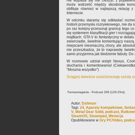
nie wypada się nie cieszyć z pojawien
może wstrzelić między skostniałe kons
obfituje również w najlepszą relację
Internecie.
W odcinku staramy się odkładać rozmo
historii przemysłu rozrywkowego, nie da s
po raz kolejny przesunął granicę tego 
się systemem klasyfikacji gier i rozciągaj
majtkach. GTA V to fantastyczny w detal
zwierciadle, świetnie komentujący naszą 
miejscami niesmaczny, chory, ale absolu
nie przeszkadza, że to naprawdę świetna 
samo przyjemna jak śledzenie fabuły. Do
W rozmowie udział wzięli Nexus, Coo
słuchania i komentowania! (Ciekawostka:
“Moszna wszystko”)
Ściągnij dwieście sześćdziesiąty szósty 
Fantasmagieria - Podcast 266 [129:25m]:
Autor:
Dahman
Tagi:
24
,
Aparaty kompaktowe
,
fanta
V
,
Metal Gear Solid
,
podcast
,
Rutkows
SteamOS
,
Steampad
,
Wenecja
Opublikowane w
Gry PC/Video
,
podca