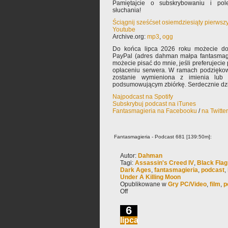
Pamiętajcie o subskrybowaniu i pole
słuchania!
Ściągnij sześćset osiemdziesiąty pierwsz
Youtube
Archive.org:
mp3
,
ogg
Do końca lipca 2026 roku możecie dor
PayPal (adres dahman małpa fantasmagi
możecie pisać do mnie, jeśli preferujeci
opłaceniu serwera. W ramach podzięko
zostanie wymieniona z imienia lub
podsumowującym zbiórkę. Serdecznie dzi
Najpodcast na Spotify
Subskrybuj podcast na iTunes
Fantasmagieria na Facebooku
/
na Twitte
Fantasmagieria - Podcast 681 [139:50m]:
Autor:
Dahman
Tagi:
Assassin's Creed IV
,
Black Fla
Dark Ages
,
fantasmagieria
,
podcast
,
Under A Killing Moon
Opublikowane w
Gry PC/Video
,
film
,
p
Off
6
lipca