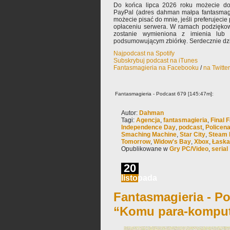
Do końca lipca 2026 roku możecie dor
PayPal (adres dahman małpa fantasmagi
możecie pisać do mnie, jeśli preferujeci
opłaceniu serwera. W ramach podzięko
zostanie wymieniona z imienia lub
podsumowującym zbiórkę. Serdecznie dzi
Najpodcast na Spotify
Subskrybuj podcast na iTunes
Fantasmagieria na Facebooku
/
na Twitte
Fantasmagieria - Podcast 679 [145:47m]:
Autor:
Dahman
Tagi:
Agencja
,
fantasmagieria
,
Final 
Independence Day
,
podcast
,
Policen
Smaching Machine
,
Star City
,
Steam 
Tomorrow
,
Widow's Bay
,
Xbox
,
Łaska
Opublikowane w
Gry PC/Video
,
serial
20
listopada
Fantasmagieria - Po
“Komu para-komput