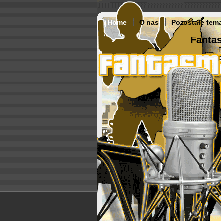
Home
O nas
Pozostałe tem
Fantas
p