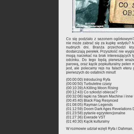
Co się podziało z sezonem ogórkowym?
nie może zabrać się za kupkę wstydu? N
nudnych dni. Branża przechodzi kr
dostarczają perełek. Przyszłość nie wygl
mogą narzekać na brak interesujących t
odcinku. Do tego będą pierwsze wraż
parową, oraz kącik popkulturalny pełen m
jest, ale polecamy rejs na falach eter
pierwszych do ostatnich minut!
(00:00:00) Introducing Ryfa
(00:00:50) Turbuletne czasy
(00:10:39) A Killing Moon Rising
(00:12:43) Co szkodzi obiecać?
(00:32:06) łapki na Steam Machine i inne 
(00:45:40) Black Flag Resynced
(01:08:05) Rayman Legends
(01:12:59) Doom Dark Ages Revelations
(01:23:58) pytanie egzystencjonalne
(01:27:36) Everade VST
(01:40:30) Kącik kulturalny
W rozmowie udział wzięli Ryfa i Dahman.