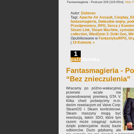
Fantasmagieria - Podcast 329 [116:05m]:
Hide P
Autor:
Dahman
Tagi:
Apache Air Assault
,
Cosplay
,
El
fantasmagieria
,
Gwiezdne wojny
,
pod
Przedpremiery
,
RPG
,
Serca z Kamien
Steam Link
,
Steam Machine
,
symulat
collection
,
Wiedźmin 3: Dziki Gon
,
Wi
Opublikowane w
Fantastyka/RPG
,
Gry
|
19 Koment. »
1
października
Fantasmagieria - Po
“Bez znieczulenia”
Wracamy po późno-wakacyjnej
przerwie wcale nie
spowodowanej premierą GTA V.
Kilka chwil poświęcimy m.in.
dwóm rewelacjom od Valve Corp:
SteamOS i Steam kontrolerowi.
Steam maszyny mogą być
rewolucją, takim 3DO, które tym
razem może osiągnąć sukces
dzięki potencjalnie dużej bazie
odbiorców. Dużo gdybamy, ale