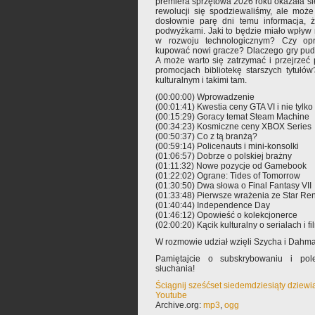
premiera sprzętowa 2026 roku okazała się
rewolucji się spodziewaliśmy, ale może
dosłownie parę dni temu informacja,
podwyżkami. Jaki to będzie miało wpływ
w rozwoju technologicznym? Czy opr
kupować nowi gracze? Dlaczego gry pu
A może warto się zatrzymać i przejrze
promocjach bibliotekę starszych tytułó
kulturalnym i takimi tam.
(00:00:00) Wprowadzenie
(00:01:41) Kwestia ceny GTA VI i nie tylko
(00:15:29) Goracy temat Steam Machine
(00:34:23) Kosmiczne ceny XBOX Series
(00:50:37) Co z tą branżą?
(00:59:14) Policenauts i mini-konsolki
(01:06:57) Dobrze o polskiej brażny
(01:11:32) Nowe pozycje od Gamebook
(01:22:02) Ograne: Tides of Tomorrow
(01:30:50) Dwa słowa o Final Fantasy VII
(01:33:48) Pierwsze wrażenia ze Star R
(01:40:44) Independence Day
(01:46:12) Opowieść o kolekcjonerce
(02:00:20) Kącik kulturalny o serialach i f
W rozmowie udział wzięli Szycha i Dahm
Pamiętajcie o subskrybowaniu i pole
słuchania!
Ściągnij sześćset siedemdziesiąty dziewi
Youtube
Archive.org:
mp3
,
ogg