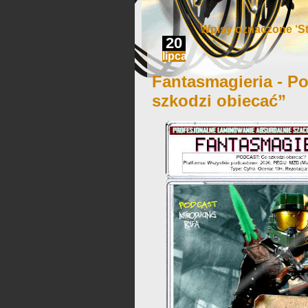
Wpisy oznaczone ‘S
20
lipca
Fantasmagieria - Po
szkodzi obiecać”