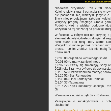
Niedaleka przyszłość. Rok 2028. Nade
Kolejne płyty z grami obracają się w p
nie posiadasz nic, walczysz jedynie o 
Bitwy między potężnymi frakcjami kolek
Wszyscy pragną Świętego Graala gamin
Podobno ktoś ją widział, podobno ktoś
wszystko na tej skazanej na porażkę krucj
W świecie, w którym nikt nie liczy się z
element statystyki, dostępu do gier strze
tylko masz pod ręką spory worek kaps
Wszystko to może jednak przepaść nicz
prostu. I co im zrobisz, jak nie mają 
działa sieć!
(00:00:00) Wjazd do wirtualnego studia
(00:01:00) Uznany za niewinnego
(00:07:12) Czasy się zmieniają, Sony r
2028 roku i zamyka cyfrowe sklepy na sta
(01:19:52) Oczekiwaniu na maszyę paro
(01:25:52) Star Renegades
(01:33:04) Final Fantasy VII Remake
(01:54:37) Taumaturg
(02:16:22) Kącik kulturalny: Obsesja, Ro
Girl
W rozmowie udział wzięli Sick i Dahman.
Pamiętajcie o subskrybowaniu i pole
słuchania!
Ściągnij sześćset osiemdziesiąty odcinek