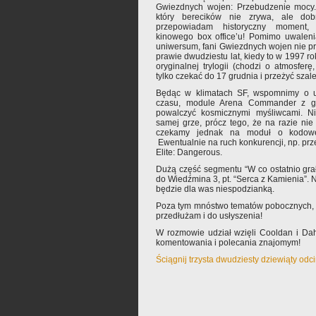
Gwiezdnych wojen: Przebudzenie mocy. 
który berecików nie zrywa, ale dob
przepowiadam historyczny moment, 
kinowego box office’u! Pomimo uwalen
uniwersum, fani Gwiezdnych wojen nie p
prawie dwudziestu lat, kiedy to w 1997 ro
oryginalnej trylogii (chodzi o atmosferę
tylko czekać do 17 grudnia i przeżyć szal
Będąc w klimatach SF, wspomnimy o ud
czasu, module Arena Commander z gry
powalczyć kosmicznymi myśliwcami. N
samej grze, prócz tego, że na razie ni
czekamy jednak na moduł o kodow
Ewentualnie na ruch konkurencji, np. pr
Elite: Dangerous.
Dużą część segmentu “W co ostatnio gr
do Wiedźmina 3, pt. “Serca z Kamienia”. 
będzie dla was niespodzianką.
Poza tym mnóstwo tematów pobocznych, ci
przedłużam i do usłyszenia!
W rozmowie udział wzięli Cooldan i Da
komentowania i polecania znajomym!
Ściągnij trzysta dwudziesty dziewiąty od