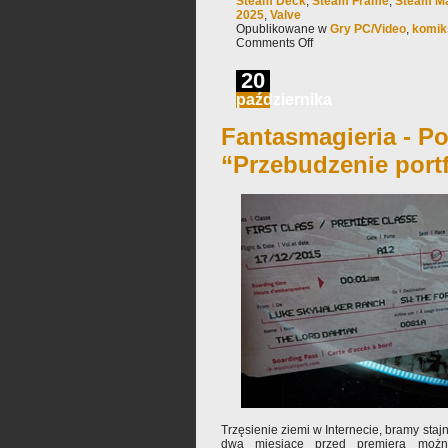
Steam Deck
,
Steam Frame
,
Steam M
2025
,
Valve
Opublikowane w
Gry PC/Video
,
komik
Comments Off
20
października
Fantasmagieria - Po
“Przebudzenie portf
Trzęsienie ziemi w Internecie, bramy staj
dwa miesiące przed premierą możn