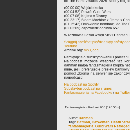
do The Game Awards 2025. Mocny rok, al
(00:00:00) Wejście kotka
(00:04:52) Powrót Guild Wars
(00:07:08) Kojima x Disney
(00:23:17) Steam Machine x Frame x Cont
(01:15:42) Omówienie nominacji do The
(02:02:09) Zapowiedź odcinka 657
W rozmowie udział wzięli Sick i Dahman. 
Ściągnij sześćset pięćdziesiąty szósty od
Youtube
Archive.org:
mp3
,
ogg
Pamiętajcie o subskrybowaniu i polecaniu
Najpodcast możecie wesprzeć też korz
dahman małpa fantasmagieria kropka net 
mnie, jeśli preferujecie przelew bankowy
pomoc! Zbiórka na serwer się zakończy
najpodcast!
Najpodcast na Spotify
Subskrybuj podcast na iTunes
Fantasmagieria na Facebooku
/
na Twitte
Fantasmagieria - Podcast 656 [126:53m]:
Autor:
Dahman
Tagi:
Batman
,
Catwoman
,
Death Stran
fantasmagieria
,
Guild Wars Reforged