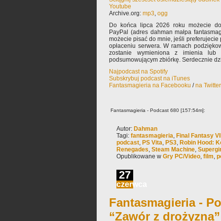
Youtube
Archive.org:
mp3
,
ogg
Do końca lipca 2026 roku możecie dor
PayPal (adres dahman małpa fantasmagi
możecie pisać do mnie, jeśli preferujeci
opłaceniu serwera. W ramach podzięko
zostanie wymieniona z imienia lub
podsumowującym zbiórkę. Serdecznie dzi
Najpodcast na Spotify
Subskrybuj podcast na iTunes
Fantasmagieria na Facebooku
/
na Twitte
Fantasmagieria - Podcast 680 [157:54m]:
Autor:
Dahman
Tagi:
fantasmagieria
,
Final Fantasy V
podcast
,
PS Vita
,
PS3
,
Robin Hood: K
Renegades
,
Steam Machine
,
Supergir
Opublikowane w
Gry PC/Video
,
film
,
p
27
czerwca
Fantasmagieria - Po
“Zawór z drożyzną”