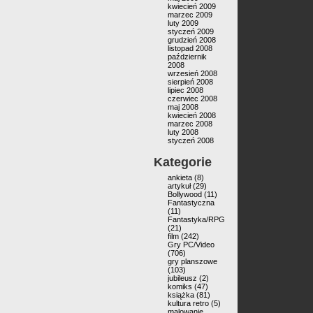
kwiecień 2009
marzec 2009
luty 2009
styczeń 2009
grudzień 2008
listopad 2008
październik
2008
wrzesień 2008
sierpień 2008
lipiec 2008
czerwiec 2008
maj 2008
kwiecień 2008
marzec 2008
luty 2008
styczeń 2008
Kategorie
ankieta
(8)
artykuł
(29)
Bollywood
(11)
Fantastyczna
(11)
Fantastyka/RPG
(21)
film
(242)
Gry PC/Video
(706)
gry planszowe
(103)
jubileusz
(2)
komiks
(47)
książka
(81)
kultura retro
(5)
malowanie