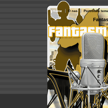
Home
O nas
Pozostałe tem
Fantas
p