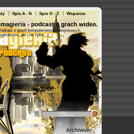
aty
Spis A - N
Spis O - Z
Wsparcie
magieria - podcast o grach wideo.
Podcast o grach komputerowych, konsolowych,
opkulturze, ale i nie tylko.
Archiwum