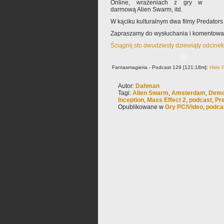
Online, wrażeniach z gry w
darmową Alien Swarm, itd.
W kąciku kulturalnym dwa filmy Predators i
Zapraszamy do wysłuchania i komentowa
Ściągnij sto dwudziesty dziewiąty odcine
Fantasmagieria - Podcast 129 [121:18m]:
Hide P
Autor:
Dahman
Tagi:
Alien Swarm
,
Amsterdam
,
Demo
Inception
,
Mass Effect 2
,
podcast
,
Pr
Opublikowane w
Gry PC/Video
,
podca