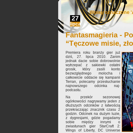
Wpisy oznaczone ‘
27
lipca
Fantasmagieria - Po
“Tęczowe misie, zł
Premiera roku branży gier już
dziś, 27. lipca 2010. Zanim
jednak dacie sobie dobrowolnie
wytrzepać z sakiewki ostatni
grosik, który zasili konto
bezwzględnego molocha i
całkowicie oddacie się kampanii
Terran, polecamy przesłuchanie
najnowszego odcinka naj-
podcastu.
Na przekór sezonowej
ogórkowości nagrywamy jeden z
dłuższych odcinków z łatwością
przekraczając znacznik czasu 2
godzin. Odcinek na dużym luzie,
z dygresjami, gdzie pogadamy
sobie między innymi o
zwiastunach gier StarCraft 2:
Wings of Liberty, DC Universe